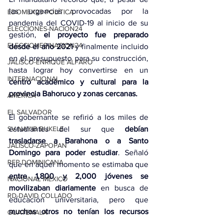
las urgencias provocadas por la 
EDOMEX23-POLÍTICA
pandemia del COVID-19 al inicio de su 
ELECCIONES-NACION24
gestión,
 el proyecto fue preparado 
ELECCIONES-NACION24
desde el año 2021
 y finalmente incluido 
en el presupuesto para su construcción, 
JALISCO-ENRIQUE ALFARO
hasta lograr hoy convertirse en un 
INTERNACIONAL
centro académico y cultural para la 
provincia Bahoruco y zonas cercanas.
AMÉRICA
EL SALVADOR
El gobernante se refirió a los miles de 
estudiantes del sur que 
debían 
SV-NAYIB BUKELE
trasladarse a Barahona o a Santo 
JALISCO-ZAPOPAN
Domingo para poder estudiar
. Señaló 
REP DOMINICANA
que en aquel momento se estimaba que 
entre 1,800 y 2,000 jóvenes se 
NACIONAL MÉXICO
movilizaban diariamente
 en busca de 
RD-DAVID COLLADO
educación universitaria, pero que 
muchos otros no tenían los recursos 
GUATEMALA