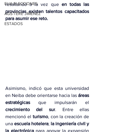
EUA ELECCIONES
resaltando a la vez que 
en todas las 
provincias existen talentos capacitados 
AGS-TERE JIMÉNEZ
para asumir ese reto.
ESTADOS
Asimismo, indicó que esta universidad 
en Neiba debe orientarse hacia las 
áreas 
estratégicas 
que impulsarán el 
crecimiento del sur
. Entre ellas 
mencionó el 
turismo
, con la creación de 
una 
escuela hotelera
;
 la ingeniería civil y 
la electrónica
 para apoyar la expansión 