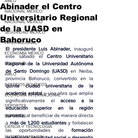
AMLO
Abinader el Centro
NACIONAL MÉXICO
Universitario Regional
NACIONAL MÉXICO
de la UASD en
SEGURIDAD MÉXICO
Bahoruco
INTERNACIONAL
El presidente Luis Abinader,
 inauguró 
ECONOMÍA MÉXICO
este sábado el 
Centro Universitario 
ECONOMÍA
Regional de la Universidad Autónoma 
de Santo Domingo
(UASD)
 en Neiba, 
AMLO
provincia Bahoruco, convertido en la 
PARTIDOS POLÍTICOS
quinta ciudad universitaria de la 
academia estatal 
y una obra que amplía 
ECONOMÍA INTERNACIONAL
significativamente el 
acceso a la 
DEPORTES
educación superior en la región 
suroeste
, al beneficiar de manera directa 
DEPORTES
a 
más de 1,200 estudiantes 
y fortalecer 
CIENCIA Y TECNOLOGÍA
las oportunidades de 
formación 
ENTRETENIMIENTO
académica, movilidad social y desarrollo 