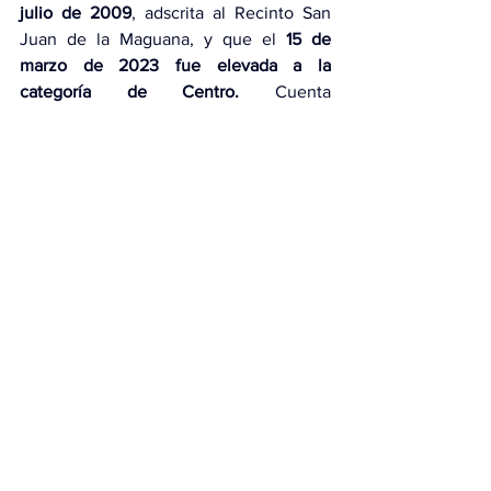
julio de 2009
, adscrita al Recinto San 
Juan de la Maguana, y que el 
15 de 
marzo de 2023 fue
elevada a la 
categoría de Centro. 
Cuenta 
actualmente con una 
matrícula
 aproximada de 
1,200 
estudiantes
 y resaltó que esta nueva 
infraestructura universitaria brinda a la 
juventud de Bahoruco un espacio 
para 
la docencia, la investigación y la 
innovación,
 fortaleciendo el desarrollo 
de la región suroeste y reafirmando que 
“donde llega la UASD, llega la patria”.
Sueño esperado por generaciones
Las palabras de bienvenida estuvieron a 
cargo de la gobernadora provincial, 
María Esther Díaz Medina
, quien definió 