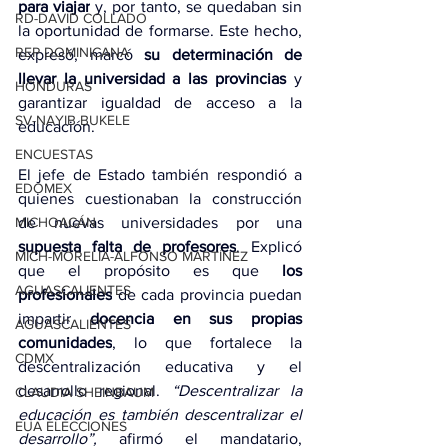
para viajar
 y, por tanto, se quedaban sin 
RD-DAVID COLLADO
la oportunidad de formarse. Este hecho, 
REP DOMINICANA
expresó, marcó 
su determinación de 
llevar la universidad a las provincias 
y 
HONDURAS
garantizar igualdad de acceso a la 
SV-NAYIB BUKELE
educación.
ENCUESTAS
El jefe de Estado también respondió a 
EDOMEX
quienes cuestionaban la construcción 
de nuevas universidades por una 
MICHOACÁN
supuesta falta de profesores
. Explicó 
MICH-MORELIA-ALFONSO MARTÍNEZ
que el propósito es que 
los 
AGUASCALIENTES
profesionales
 de cada provincia puedan 
impartir 
docencia en sus propias 
AGUASCALIENTES
comunidades
, lo que fortalece la 
CDMX
descentralización educativa y el 
desarrollo regional. 
“Descentralizar la 
CLAUDIA SHEINBAUM
educación es también descentralizar el 
EUA ELECCIONES
desarrollo”,
 afirmó el mandatario, 