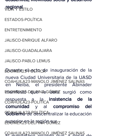
regional.
VIDA Y ESTILO
ESTADOS-POLÍTICA
ENTRETENIMIENTO
JALISCO-ENRIQUE ALFARO
JALISCO-GUADALAJARA
JALISCO-PABLO LEMUS
Durante el acto de inauguración de la 
EDOMEX23-POLÍTICA
nueva Ciudad Universitaria de la UASD 
COAHUILA23-MANOLO JIMÉNEZ SALINAS
en Neiba, el presidente Abinader 
manifestó que la obra surgió como 
EDOMEX23-DELFINA GÓMEZ
respuesta a la 
insistencia de la 
COAHUILA23-POLÍTICA
comunidad
 y al 
compromiso del 
COAHUILA23-POLÍTICA
Gobierno
 de descentralizar la educación 
superior en la región sur.
EDOMEX23-DELFINA GÓMEZ
COAHUILA23-MANOLO JIMÉNEZ SALINAS
El mandatario recordó que, a pesar de 