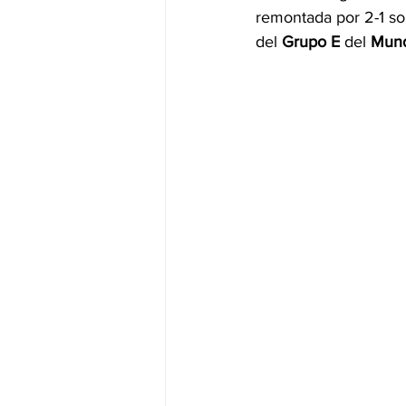
remontada por 2-1 so
del 
Grupo E
 del
 Mun
JALISCO-PABLO LEMUS
ED
EDOMEX23-DELFINA GÓMEZ
EDOMEX23-DELFINA GÓMEZ
ELECCIONES-NACION24