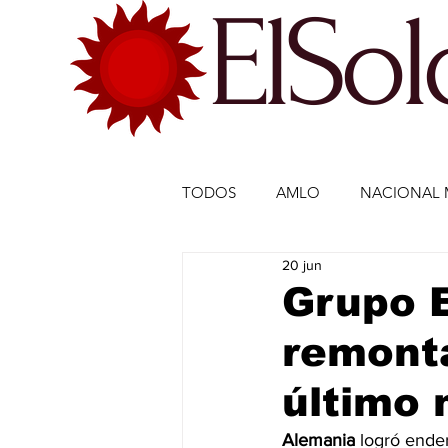
ElSo
TODOS
AMLO
NACIONAL 
20 jun
ECONOMÍA MÉXICO
ECO
Grupo 
remonta
DEPORTES
DEPORTES
último 
ESTADOS-POLÍTICA
ENTR
Alemania
 logró ende