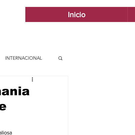
Inicio
INTERNACIONAL
 INTERNACIONAL
mania
e
 Y ESTILO
GUADALAJARA
liosa 