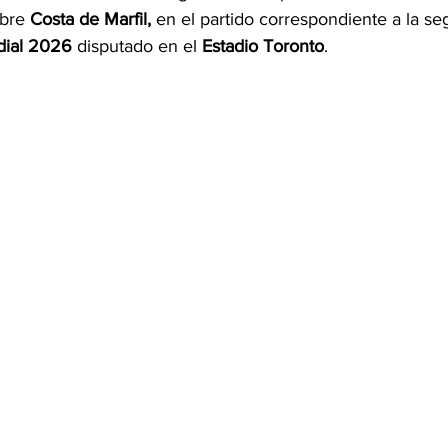
bre 
Costa de Marfil,
 en el partido correspondiente a la s
dial 2026
 disputado en el 
Estadio Toronto
.
OMEX23-POLÍTICA
COAHUILA23-MANOLO JIMÉNEZ SALI
COAHUILA23-POLÍTICA
COAHUILA23-POLÍTICA
COAHUILA23-MANOLO JIMÉNEZ SALINAS
EDOMEX23-P
ELECCIONES-NACION24