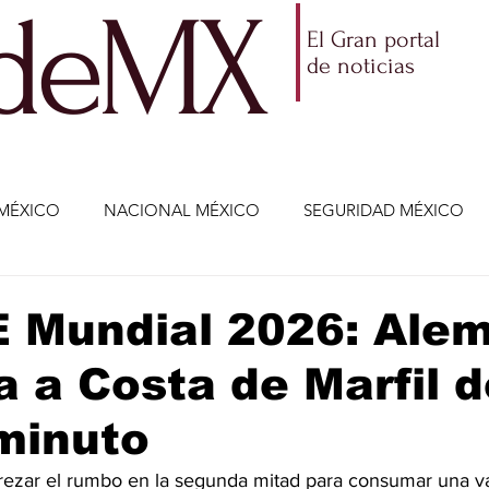
ldeMX
El Gran portal
de noticias
MÉXICO
NACIONAL MÉXICO
SEGURIDAD MÉXICO
NOMÍA
AMLO
PARTIDOS POLÍTICOS
ECONOMÍA
E Mundial 2026: Ale
 a Costa de Marfil d
CIENCIA Y TECNOLOGÍA
ENTRETENIMIENTO
VIDA
minuto
ETENIMIENTO
JALISCO-ENRIQUE ALFARO
JALISCO-
rezar el rumbo en la segunda mitad para consumar una va