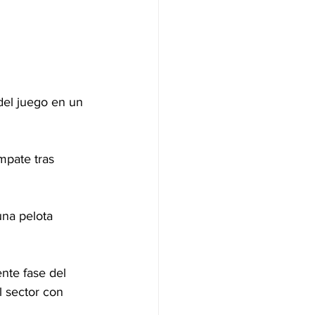
del juego en un 
mpate tras 
una pelota 
nte fase del 
 sector con 