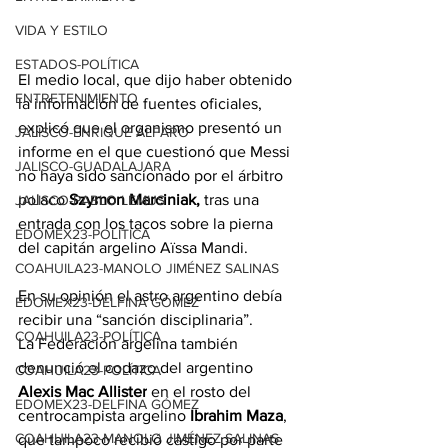
VIDA Y ESTILO
ESTADOS-POLÍTICA
El medio local, que dijo haber obtenido 
ENTRETENIMIENTO
la información de fuentes oficiales, 
explicó que el organismo presentó un 
JALISCO-ENRIQUE ALFARO
informe en el que cuestionó que Messi 
JALISCO-GUADALAJARA
no haya sido sancionado por el árbitro 
polaco 
Szymon Marciniak,
 tras una 
JALISCO-PABLO LEMUS
entrada con los tacos sobre la pierna 
EDOMEX23-POLÍTICA
del capitán argelino Aïssa Mandi.
COAHUILA23-MANOLO JIMÉNEZ SALINAS
En su opinión el astro argentino debía 
EDOMEX23-DELFINA GÓMEZ
recibir una “sanción disciplinaria”.
COAHUILA23-POLÍTICA
La Federación argelina también 
denunció el codazo del argentino 
COAHUILA23-POLÍTICA
Alexis Mac Allister
 en el rosto del 
EDOMEX23-DELFINA GÓMEZ
centrocampista argelino 
Ibrahim Maza
, 
COAHUILA23-MANOLO JIMÉNEZ SALINAS
que tampoco recibió castigo por parte 