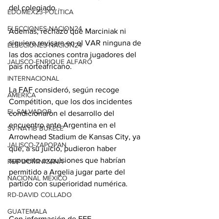
del colegiado.
EDOMEX23-POLÍTICA
ELECCIONES-NACION24
Además, rechazó que Marciniak ni 
siquiera revisara en el VAR ninguna de 
ELECCIONES-NACION24
las dos acciones contra jugadores del 
JALISCO-ENRIQUE ALFARO
país norteafricano.
INTERNACIONAL
La FAF consideró, según recoge 
AMÉRICA
Compétition, que los dos incidentes 
EL SALVADOR
condicionaron el desarrollo del 
encuentro ante Argentina en el 
SV-NAYIB BUKELE
Arrowhead Stadium de Kansas City, ya 
JALISCO-ZAPOPAN
que, a su juicio, pudieron haber 
supuesto expulsiones que habrían 
REP DOMINICANA
permitido a Argelia jugar parte del 
NACIONAL MÉXICO
partido con superioridad numérica.
RD-DAVID COLLADO
GUATEMALA
Con información de EFE