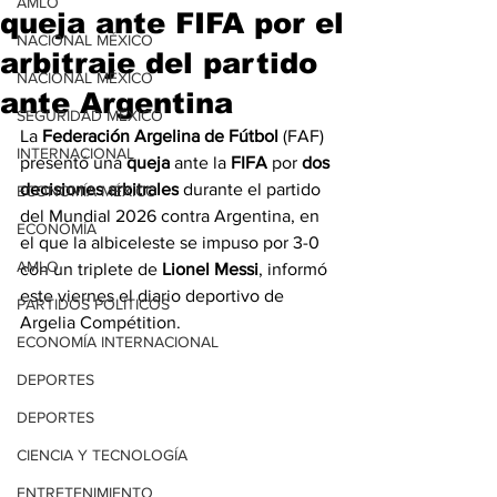
AMLO
queja ante FIFA por el
NACIONAL MÉXICO
arbitraje del partido
NACIONAL MÉXICO
ante Argentina
SEGURIDAD MÉXICO
La 
Federación Argelina de Fútbol
 (FAF) 
INTERNACIONAL
presentó una 
queja
 ante la 
FIFA
 por 
dos 
decisiones arbitrales
 durante el partido 
ECONOMÍA MÉXICO
del Mundial 2026 contra Argentina, en 
ECONOMÍA
el que la albiceleste se impuso por 3-0 
AMLO
con un triplete de 
Lionel Messi
, informó 
este viernes el diario deportivo de 
PARTIDOS POLÍTICOS
Argelia Compétition.
ECONOMÍA INTERNACIONAL
DEPORTES
DEPORTES
CIENCIA Y TECNOLOGÍA
ENTRETENIMIENTO