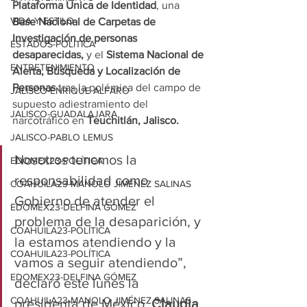
Plataforma Única de Identidad
, una 
VIDA Y ESTILO
Base Nacional de Carpetas de 
Investigación de personas 
ESTADOS-POLÍTICA
desaparecidas,
 y el 
Sistema Nacional de 
ENTRETENIMIENTO
Alerta, Búsqueda y Localización de 
Personas
 tras la polémica del campo de 
JALISCO-ENRIQUE ALFARO
supuesto adiestramiento del 
JALISCO-GUADALAJARA
narcotráfico en 
Teuchitlán, Jalisco.
JALISCO-PABLO LEMUS
Nosotros tenemos la 
EDOMEX23-POLÍTICA
responsabilidad como 
COAHUILA23-MANOLO JIMÉNEZ SALINAS
Gobierno de atender el 
EDOMEX23-DELFINA GÓMEZ
problema de la desaparición, y 
COAHUILA23-POLÍTICA
la estamos atendiendo y la 
COAHUILA23-POLÍTICA
vamos a seguir atendiendo”, 
EDOMEX23-DELFINA GÓMEZ
declaró este lunes la 
COAHUILA23-MANOLO JIMÉNEZ SALINAS
presidenta de México, 
Claudia 