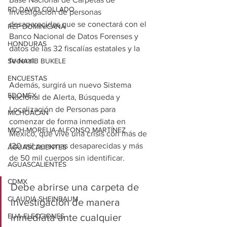
RD-DAVID COLLADO
Investigación de personas 
desaparecidas que se conectará con el 
REP DOMINICANA
Banco Nacional de Datos Forenses y 
HONDURAS
datos de las 32 fiscalías estatales y la 
federal.
SV-NAYIB BUKELE
ENCUESTAS
Además, surgirá un nuevo Sistema 
EDOMEX
Nacional de Alerta, Búsqueda y 
Localización de Personas para 
MICHOACÁN
comenzar de forma inmediata en 
MICH-MORELIA-ALFONSO MARTÍNEZ
México, que vive una crisis con más de 
120 mil personas desaparecidas y más 
AGUASCALIENTES
de 50 mil cuerpos sin identificar.
AGUASCALIENTES
CDMX
Debe abrirse una carpeta de 
CLAUDIA SHEINBAUM
investigación de manera 
EUA ELECCIONES
inmediata ante cualquier 