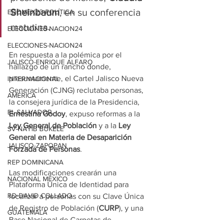
Sheinbaum
, en su conferencia 
EDOMEX23-POLÍTICA
matutina.
ELECCIONES-NACION24
ELECCIONES-NACION24
En respuesta a la polémica por el 
JALISCO-ENRIQUE ALFARO
hallazgo de un rancho donde, 
presuntamente, el Cartel Jalisco Nueva 
INTERNACIONAL
Generación (CJNG) reclutaba personas, 
AMÉRICA
la consejera jurídica de la Presidencia, 
EL SALVADOR
Ernestina Godoy
, expuso reformas a la 
Ley General de Población 
y a la
 Ley 
SV-NAYIB BUKELE
General en Materia de Desaparición 
JALISCO-ZAPOPAN
Forzada de Personas
.
REP DOMINICANA
Las modificaciones crearán una 
NACIONAL MÉXICO
Plataforma Única de Identidad para 
RD-DAVID COLLADO
localizar a personas con su Clave Única 
de Registro de Población (
CURP
), y una 
GUATEMALA
Base Nacional de Carpetas de 