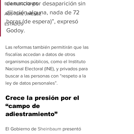
denuncia por desaparición sin 
EUA ELECCIONES
dilación alguna, nada de 72 
AGS-TERE JIMÉNEZ
horas (de espera)”, expresó 
ESTADOS
Godoy.
Las reformas también permitirán que las 
fiscalías accedan a datos de otros 
organismos públicos, como el Instituto 
Nacional Electoral (INE), y privados para 
buscar a las personas con “respeto a la 
ley de datos personales”.
Crece la presión por el 
“campo de 
adiestramiento”
El Gobierno de 
Sheinbaum
 presentó 