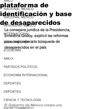
AMLO
plataforma de
NACIONAL MÉXICO
identificación y base
NACIONAL MÉXICO
de desaparecidos
SEGURIDAD MÉXICO
La consejera jurídica de la Presidencia, 
INTERNACIONAL
Ernestina Godoy, explicó las reformas 
para responder a la búsqueda de 
ECONOMÍA MÉXICO
desaparecidos en el país
ECONOMÍA
AMLO
PARTIDOS POLÍTICOS
ECONOMÍA INTERNACIONAL
DEPORTES
DEPORTES
CIENCIA Y TECNOLOGÍA
El Gobierno de México creará una 
ENTRETENIMIENTO