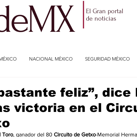
ldeMX
El Gran portal
de noticias
MÉXICO
NACIONAL MÉXICO
SEGURIDAD MÉXICO
NOMÍA
AMLO
PARTIDOS POLÍTICOS
ECONOMÍA
bastante feliz”, dice
as victoria en el Circ
CIENCIA Y TECNOLOGÍA
ENTRETENIMIENTO
VIDA
xo
ETENIMIENTO
JALISCO-ENRIQUE ALFARO
JALISCO-
l Toro
, ganador del 80 
Circuito de Getxo
-Memorial Herma