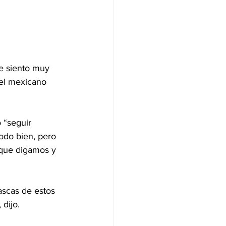
e siento muy 
 el mexicano 
 “seguir 
odo bien, pero 
 que digamos y 
ascas de estos 
 dijo.