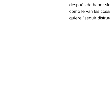
después de haber sido
cómo le van las cosas
JALISCO-PABLO LEMUS
ED
quiere “seguir disfr
EDOMEX23-DELFINA GÓMEZ
EDOMEX23-DELFINA GÓMEZ
ELECCIONES-NACION24