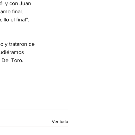
 él y con Juan 
amo final. 
lo el final”, 
o y trataron de 
pudiéramos 
ó Del Toro.
Ver todo