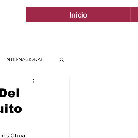
Inicio
INTERNACIONAL
 INTERNACIONAL
 Del
uito
 Y ESTILO
GUADALAJARA
nos Otxoa 