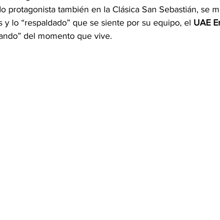
 protagonista también en la Clásica San Sebastián, se mos
 y lo “respaldado” que se siente por su equipo, el 
UAE Em
OMEX23-POLÍTICA
COAHUILA23-MANOLO JIMÉNEZ SALI
utando” del momento que vive.
COAHUILA23-POLÍTICA
COAHUILA23-POLÍTICA
COAHUILA23-MANOLO JIMÉNEZ SALINAS
EDOMEX23-P
ELECCIONES-NACION24