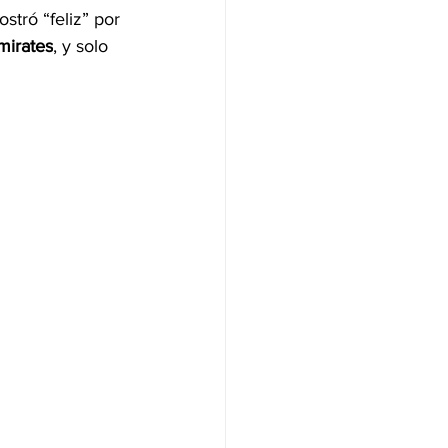
tró “feliz” por 
irates
, y solo 
NAS
OLÍTICA