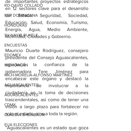
de importantes proyectos estratégicos 
RD-DAVID COLLADO
en 12 sectores clave para el desarrollo 
REP DOMINICANA
del Estado: Seguridad, Sociedad, 
Educación, Salud, Economía, Turismo, 
HONDURAS
Energía, Agua, Medio Ambiente, 
SV-NAYIB BUKELE
Movilidad, Ciudades y Gobierno.
ENCUESTAS
Mauricio Duarte Rodríguez, consejero 
EDOMEX
presidente del Consejo Aguascalientes, 
agradeció la confianza de la 
MICHOACÁN
gobernadora Tere Jiménez para 
MICH-MORELIA-ALFONSO MARTÍNEZ
encabezar este órgano y destacó la 
AGUASCALIENTES
importancia de involucrar a la 
ciudadanía en la toma de decisiones 
AGUASCALIENTES
trascendentales, así como de tener una 
CDMX
visión a largo plazo para fortalecer no 
solo al estado, sino a toda la región.
CLAUDIA SHEINBAUM
EUA ELECCIONES
“Aguascalientes es un estado que goza 