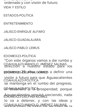
ordenado y con visión de futuro.
VIDA Y ESTILO
ESTADOS-POLÍTICA
ENTRETENIMIENTO
JALISCO-ENRIQUE ALFARO
JALISCO-GUADALAJARA
JALISCO-PABLO LEMUS
EDOMEX23-POLÍTICA
“Con este órganos vamos a dar rumbo y 
COAHUILA23-MANOLO JIMÉNEZ SALINAS
dirección a nuestro estado para los 
próximos 25 años; vamos a definir una 
EDOMEX23-DELFINA GÓMEZ
visión a futuro para que Aguascalientes 
COAHUILA23-POLÍTICA
se mantenga en el rumbo del progreso, 
COAHUILA23-POLÍTICA
el desarrollo y la prosperidad; porque 
Aguascalientes seguirá creciendo, nada 
EDOMEX23-DELFINA GÓMEZ
lo va a detener, y con las ideas y 
COAHUILA23-MANOLO JIMÉNEZ SALINAS
aportaciones de todos los sectores de la 