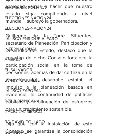
sociedad vamos a hacer que nuestro 
EDOMEX23-POLÍTICA
estado siga compitiendo a nivel 
ELECCIONES-NACION24
mundial”, subrayó la gobernadora.
ELECCIONES-NACION24
Guillermo de la Torre Sifuentes, 
JALISCO-ENRIQUE ALFARO
secretario de Planeación, Participación y 
INTERNACIONAL
Desarrollo del Estado, destacó que la 
creación de dicho Consejo fortalece la 
AMÉRICA
participación social en la toma de 
EL SALVADOR
decisiones, además de dar certeza en la 
dirección del desarrollo estatal, el 
SV-NAYIB BUKELE
impulso a la planeación basada en 
JALISCO-ZAPOPAN
evidencia, la continuidad de políticas 
REP DOMINICANA
públicas y la alineación de esfuerzos 
para un crecimiento sostenible.
NACIONAL MÉXICO
RD-DAVID COLLADO
Dijo que con la instalación de este 
Consejo, se garantiza la consolidación 
GUATEMALA