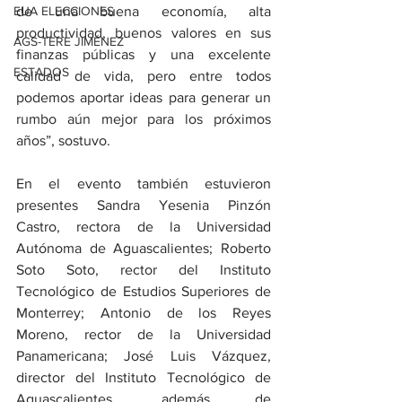
EUA ELECCIONES
de una buena economía, alta 
productividad, buenos valores en sus 
AGS-TERE JIMÉNEZ
finanzas públicas y una excelente 
ESTADOS
calidad de vida, pero entre todos 
podemos aportar ideas para generar un 
rumbo aún mejor para los próximos 
años”, sostuvo.
En el evento también estuvieron 
presentes Sandra Yesenia Pinzón 
Castro, rectora de la Universidad 
Autónoma de Aguascalientes; Roberto 
Soto Soto, rector del Instituto 
Tecnológico de Estudios Superiores de 
Monterrey; Antonio de los Reyes 
Moreno, rector de la Universidad 
Panamericana; José Luis Vázquez, 
director del Instituto Tecnológico de 
Aguascalientes, además de 