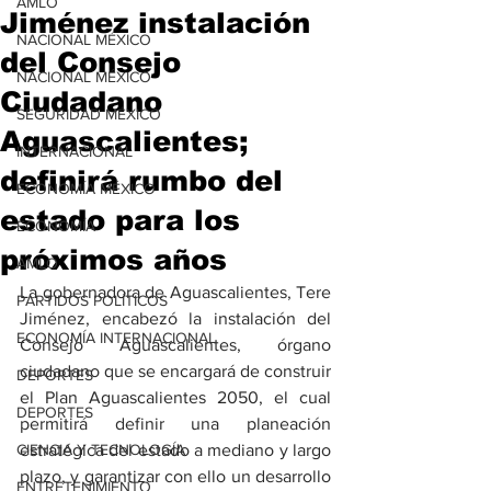
AMLO
Jiménez instalación
NACIONAL MÉXICO
del Consejo
NACIONAL MÉXICO
Ciudadano
SEGURIDAD MÉXICO
Aguascalientes;
INTERNACIONAL
definirá rumbo del
ECONOMÍA MÉXICO
estado para los
ECONOMÍA
próximos años
AMLO
La gobernadora de Aguascalientes, Tere 
PARTIDOS POLÍTICOS
Jiménez, encabezó la instalación del 
ECONOMÍA INTERNACIONAL
Consejo Aguascalientes, órgano 
ciudadano que se encargará de construir 
DEPORTES
el Plan Aguascalientes 2050, el cual 
DEPORTES
permitirá definir una planeación 
CIENCIA Y TECNOLOGÍA
estratégica del estado a mediano y largo 
plazo, y garantizar con ello un desarrollo 
ENTRETENIMIENTO