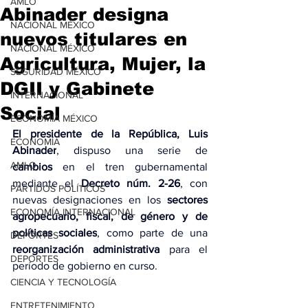
AMLO
Abinader designa
NACIONAL MÉXICO
nuevos titulares en
NACIONAL MÉXICO
Agricultura, Mujer, la
SEGURIDAD MÉXICO
DGII y Gabinete
INTERNACIONAL
Social
ECONOMÍA MÉXICO
El presidente de la República, Luis 
ECONOMÍA
Abinader
, dispuso una serie de 
AMLO
cambios 
en el tren gubernamental 
mediante el 
Decreto núm. 2-26
, con 
PARTIDOS POLÍTICOS
nuevas designaciones en los 
sectores 
ECONOMÍA INTERNACIONAL
agropecuario, fiscal, de género y de 
políticas sociales
, como parte de una 
DEPORTES
reorganización administrativa
 para el 
DEPORTES
período de gobierno en curso.
CIENCIA Y TECNOLOGÍA
ENTRETENIMIENTO