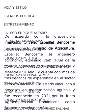
VIDA Y ESTILO
ESTADOS-POLÍTICA
ENTRETENIMIENTO
JALISCO-ENRIQUE ALFARO
De acuerdo con la disposición, 
JALISCO-GUADALAJARA
Francisco Oliverio Espaillat Bencosme
fue designado 
ministro de Agricultura
. 
JALISCO-PABLO LEMUS
Espaillat Bencosme es ingeniero 
EDOMEX23-POLÍTICA
agrónomo, egresado 
cum laude
 de la 
Pontificia Universidad Católica Madre y 
COAHUILA23-MANOLO JIMÉNEZ SALINAS
Maestra (PUCMM), y cuenta con más de 
EDOMEX23-DELFINA GÓMEZ
tres décadas de experiencia en el sector 
COAHUILA23-POLÍTICA
arrocero nacional. Ha estado vinculado a 
procesos de modernización agrícola y 
COAHUILA23-POLÍTICA
fue reconocido en 2021 por la Junta 
EDOMEX23-DELFINA GÓMEZ
Agroempresarial Dominicana como 
Agroempresario del Año.
COAHUILA23-MANOLO JIMÉNEZ SALINAS