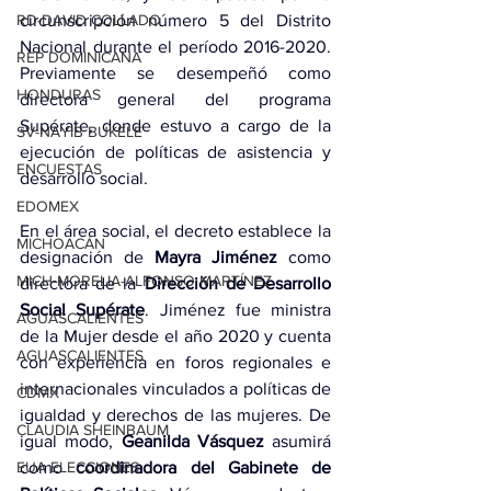
circunscripción número 5 del Distrito 
RD-DAVID COLLADO
Nacional durante el período 2016-2020. 
REP DOMINICANA
Previamente se desempeñó como 
HONDURAS
directora general del programa 
Supérate, donde estuvo a cargo de la 
SV-NAYIB BUKELE
ejecución de políticas de asistencia y 
ENCUESTAS
desarrollo social.
EDOMEX
En el área social, el decreto establece la 
MICHOACÁN
designación de 
Mayra Jiménez
 como 
MICH-MORELIA-ALFONSO MARTÍNEZ
directora de la 
Dirección de Desarrollo 
Social Supérate
. Jiménez fue ministra 
AGUASCALIENTES
de la Mujer desde el año 2020 y cuenta 
AGUASCALIENTES
con experiencia en foros regionales e 
internacionales vinculados a políticas de 
CDMX
igualdad y derechos de las mujeres. De 
CLAUDIA SHEINBAUM
igual modo, 
Geanilda Vásquez 
asumirá 
como 
coordinadora del Gabinete de 
EUA ELECCIONES