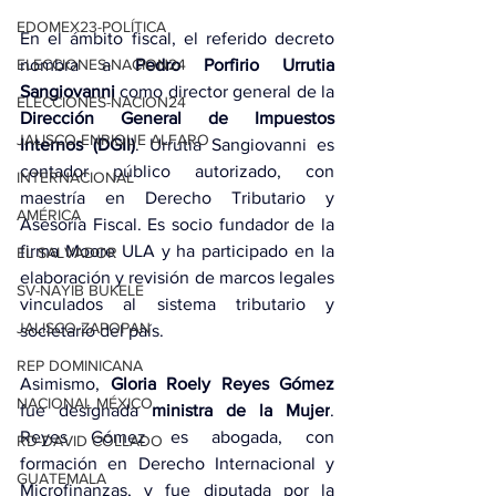
EDOMEX23-POLÍTICA
En el ámbito fiscal, el referido decreto 
nombra a 
Pedro Porfirio Urrutia 
ELECCIONES-NACION24
Sangiovanni 
como director general de la 
ELECCIONES-NACION24
Dirección General de Impuestos 
JALISCO-ENRIQUE ALFARO
Internos (DGII)
. Urrutia Sangiovanni es 
contador público autorizado, con 
INTERNACIONAL
maestría en Derecho Tributario y 
AMÉRICA
Asesoría Fiscal. Es socio fundador de la 
firma Moore ULA y ha participado en la 
EL SALVADOR
elaboración y revisión de marcos legales 
SV-NAYIB BUKELE
vinculados al sistema tributario y 
JALISCO-ZAPOPAN
societario del país.
REP DOMINICANA
Asimismo, 
Gloria Roely Reyes Gómez
NACIONAL MÉXICO
fue designada 
ministra de la Mujer
. 
Reyes Gómez es abogada, con 
RD-DAVID COLLADO
formación en Derecho Internacional y 
GUATEMALA
Microfinanzas, y fue diputada por la 