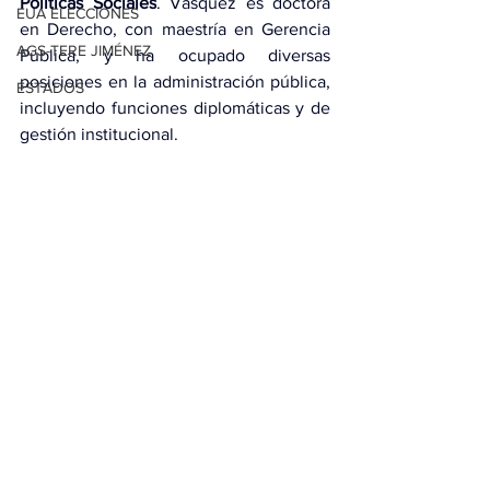
Políticas Sociales
. Vásquez es doctora 
EUA ELECCIONES
en Derecho, con maestría en Gerencia 
AGS-TERE JIMÉNEZ
Pública, y ha ocupado diversas 
posiciones en la administración pública, 
ESTADOS
incluyendo funciones diplomáticas y de 
gestión institucional.
El presidente informó que con estas 
nuevas designaciones el Gobierno inicia 
una nueva etapa
 que traiga 
transformaciones
 para seguir mejorando 
la 
calidad de vida de los dominicanos.
Ver todo
Entradas relacionadas