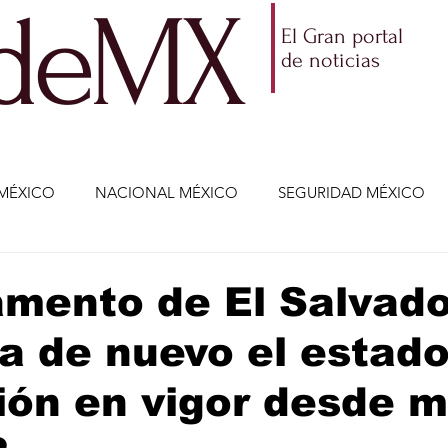
ldeMX
El Gran portal
de noticias
MÉXICO
NACIONAL MÉXICO
SEGURIDAD MÉXICO
NOMÍA
AMLO
PARTIDOS POLÍTICOS
ECONOMÍA
amento de El Salvad
a de nuevo el estad
CIENCIA Y TECNOLOGÍA
ENTRETENIMIENTO
VIDA
ón en vigor desde m
ETENIMIENTO
JALISCO-ENRIQUE ALFARO
JALISCO-