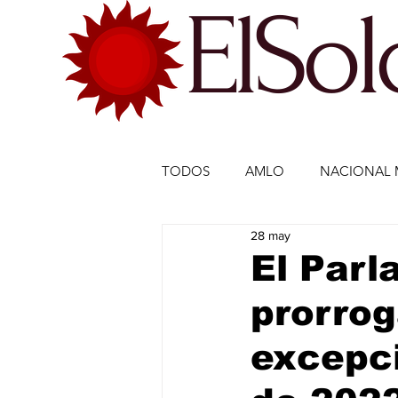
ElSo
TODOS
AMLO
NACIONAL 
28 may
ECONOMÍA MÉXICO
ECO
El Parl
prorrog
DEPORTES
DEPORTES
excepci
ESTADOS-POLÍTICA
ENTR