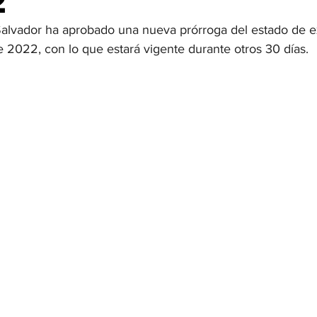
2
Salvador ha aprobado una nueva prórroga del estado de 
OMEX23-POLÍTICA
COAHUILA23-MANOLO JIMÉNEZ SALI
 2022, con lo que estará vigente durante otros 30 días.
COAHUILA23-POLÍTICA
COAHUILA23-POLÍTICA
COAHUILA23-MANOLO JIMÉNEZ SALINAS
EDOMEX23-P
ELECCIONES-NACION24