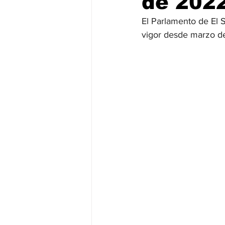
de 202
El Parlamento de El 
JALISCO-PABLO LEMUS
ED
vigor desde marzo de
EDOMEX23-DELFINA GÓMEZ
EDOMEX23-DELFINA GÓMEZ
ELECCIONES-NACION24