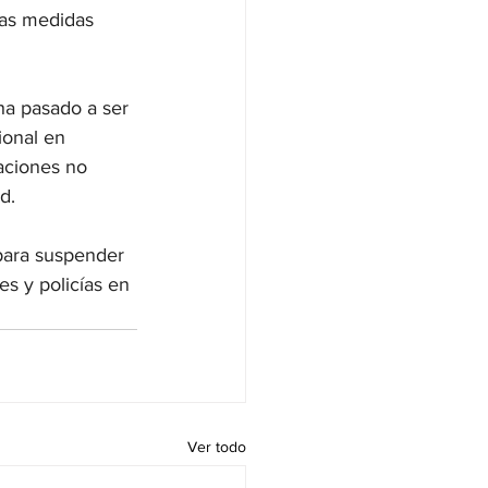
las medidas 
 ha pasado a ser 
ional en 
aciones no 
d.
para suspender 
es y policías en 
Ver todo