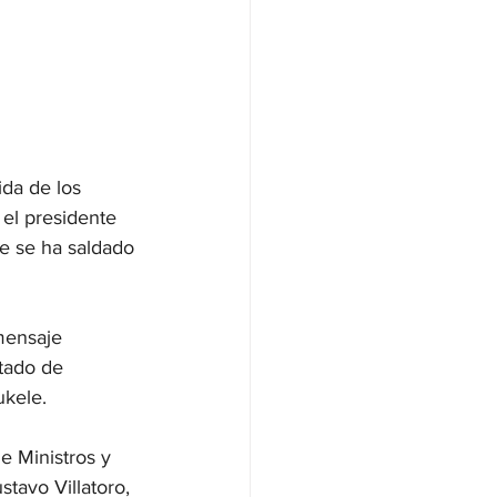
da de los 
 el presidente 
ue se ha saldado 
mensaje 
tado de 
ukele.
e Ministros y 
tavo Villatoro, 