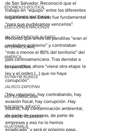
de San Salvador. Reconoció que el 
EDOMEX23-POLÍTICA
trabajo en “equipo” entre los diferentes 
organismos del Estado fue fundamental 
ELECCIONES-NACION24
“para que pudiéramos vencerlos”. 
ELECCIONES-NACION24
JALISCO-ENRIQUE ALFARO
Recordó que antes las pandillas “eran el 
verdadero gobierno” y controlaban 
INTERNACIONAL
“más o menos el 80% del territorio” del 
AMÉRICA
país centroamericano. Tras derrotar a 
las pandillas, ahora “viene otra etapa: la 
EL SALVADOR
ley y el orden (...) que no haya 
SV-NAYIB BUKELE
corrupción”. 
JALISCO-ZAPOPAN
“Hay raterismo, hay contrabando, hay 
REP DOMINICANA
evasión fiscal, hay corrupción. Hay 
NACIONAL MÉXICO
estafas, hay contaminación ambiental, 
de parte de personas, de parte de 
RD-DAVID COLLADO
empresas y eso no lo hemos 
GUATEMALA
erradicado” y será el próximo paso, 