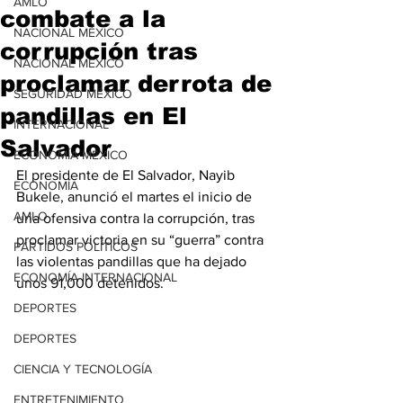
AMLO
combate a la
NACIONAL MÉXICO
corrupción tras
NACIONAL MÉXICO
proclamar derrota de
SEGURIDAD MÉXICO
pandillas en El
INTERNACIONAL
Salvador
ECONOMÍA MÉXICO
El presidente de El Salvador, Nayib 
ECONOMÍA
Bukele, anunció el martes el inicio de 
AMLO
una ofensiva contra la corrupción, tras 
proclamar victoria en su “guerra” contra 
PARTIDOS POLÍTICOS
las violentas pandillas que ha dejado 
ECONOMÍA INTERNACIONAL
unos 91,000 detenidos. 
DEPORTES
DEPORTES
CIENCIA Y TECNOLOGÍA
ENTRETENIMIENTO