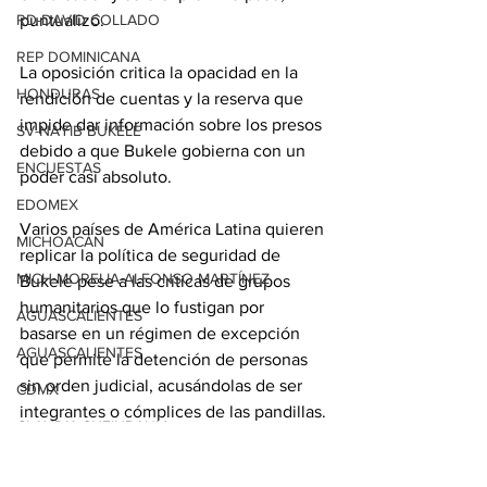
puntualizó. 
RD-DAVID COLLADO
REP DOMINICANA
La oposición critica la opacidad en la 
HONDURAS
rendición de cuentas y la reserva que 
impide dar información sobre los presos 
SV-NAYIB BUKELE
debido a que Bukele gobierna con un 
ENCUESTAS
poder casi absoluto. 
EDOMEX
Varios países de América Latina quieren 
MICHOACÁN
replicar la política de seguridad de 
MICH-MORELIA-ALFONSO MARTÍNEZ
Bukele pese a las críticas de grupos 
humanitarios que lo fustigan por 
AGUASCALIENTES
basarse en un régimen de excepción 
AGUASCALIENTES
que permite la detención de personas 
sin orden judicial, acusándolas de ser 
CDMX
integrantes o cómplices de las pandillas.
CLAUDIA SHEINBAUM
EUA ELECCIONES