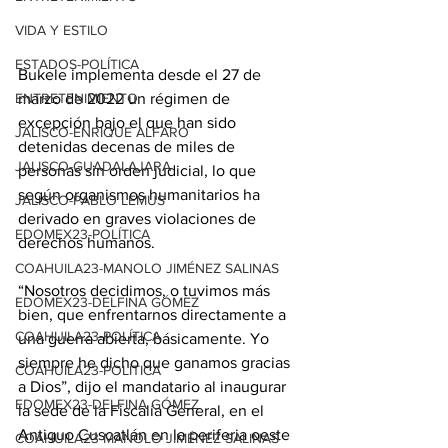
VIDA Y ESTILO
ESTADOS-POLÍTICA
Bukele implementa desde el 27 de 
marzo de 2022 un régimen de 
ENTRETENIMIENTO
excepción bajo el que han sido 
JALISCO-ENRIQUE ALFARO
detenidas decenas de miles de 
JALISCO-GUADALAJARA
personas sin orden judicial, lo que 
según organismos humanitarios ha 
JALISCO-PABLO LEMUS
derivado en graves violaciones de 
EDOMEX23-POLÍTICA
derechos humanos. 
COAHUILA23-MANOLO JIMÉNEZ SALINAS
“Nosotros decidimos, o tuvimos más 
EDOMEX23-DELFINA GÓMEZ
bien, que enfrentarnos directamente a 
COAHUILA23-POLÍTICA
una guerra abierta, básicamente. Yo 
siempre he dicho que ganamos gracias 
COAHUILA23-POLÍTICA
a Dios”, dijo el mandatario al inaugurar 
EDOMEX23-DELFINA GÓMEZ
la sede de la Fiscalía General, en el 
Antiguo Cuscatlán en la periferia oeste 
COAHUILA23-MANOLO JIMÉNEZ SALINAS