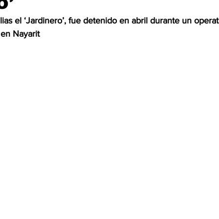
o’
lias el ‘Jardinero’, fue detenido en abril durante un operat
OMEX23-POLÍTICA
COAHUILA23-MANOLO JIMÉNEZ SALI
 en Nayarit
COAHUILA23-POLÍTICA
COAHUILA23-POLÍTICA
COAHUILA23-MANOLO JIMÉNEZ SALINAS
EDOMEX23-P
ELECCIONES-NACION24