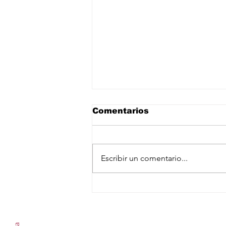
Comentarios
Escribir un comentario...
Despliegan a más de mil
500 elementos de las
Suscríbete a nuestro newslet
Fuerzas Armadas en
zonas aguacateras de