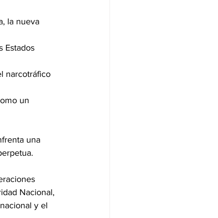
a, la nueva 
s Estados 
 narcotráfico 
 como un 
nfrenta una 
perpetua.
eraciones 
ridad Nacional, 
nacional y el 