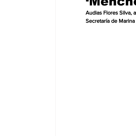
‘Mench
Audias Flores Silva, a
JALISCO-PABLO LEMUS
ED
Secretaría de Marina
EDOMEX23-DELFINA GÓMEZ
EDOMEX23-DELFINA GÓMEZ
ELECCIONES-NACION24