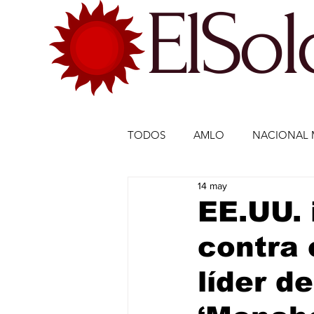
ElSo
TODOS
AMLO
NACIONAL 
14 may
ECONOMÍA MÉXICO
ECO
EE.UU.
contra 
DEPORTES
DEPORTES
líder d
ESTADOS-POLÍTICA
ENTR