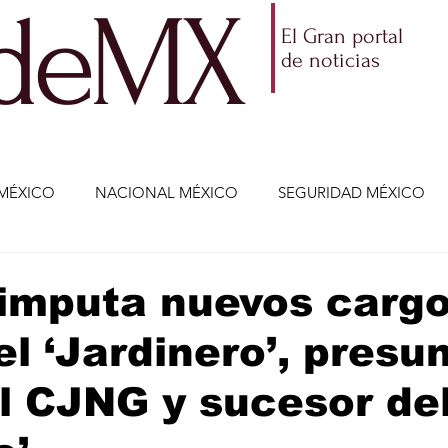
ldeMX
El Gran portal
de noticias
MÉXICO
NACIONAL MÉXICO
SEGURIDAD MÉXICO
NOMÍA
AMLO
PARTIDOS POLÍTICOS
ECONOMÍA
 imputa nuevos carg
el ‘Jardinero’, presu
CIENCIA Y TECNOLOGÍA
ENTRETENIMIENTO
VIDA
el CJNG y sucesor de
ETENIMIENTO
JALISCO-ENRIQUE ALFARO
JALISCO-