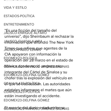
VIDA Y ESTILO
ESTADOS-POLÍTICA
ENTRETENIMIENTO
“Es una ficción del tamaño del 
JALISCO-ENRIQUE ALFARO
universo”, dijo Sheinbaum al rechazar la 
JALISCO-GUADALAJARA
información que difundió The New York 
Times que refiere que agentes de la 
JALISCO-PABLO LEMUS
CIA apoyaron con información la 
EDOMEX23-POLÍTICA
operación del 28 marzo en el estado de 
México donde murió un presunto 
COAHUILA23-MANOLO JIMÉNEZ SALINAS
integrante del Cártel de Sinaloa y su 
EDOMEX23-DELFINA GÓMEZ
chofer tras la explosión del vehículo en 
COAHUILA23-POLÍTICA
el que se trasladaban. Las autoridades 
estatales informaron el martes que aún 
COAHUILA23-POLÍTICA
están investigando el accidente.
EDOMEX23-DELFINA GÓMEZ
El reporte del diario estadunidense 
COAHUILA23-MANOLO JIMÉNEZ SALINAS