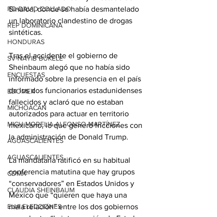
Sinaloa, donde se había desmantelado 
RD-DAVID COLLADO
un laboratorio clandestino de drogas 
REP DOMINICANA
sintéticas.
HONDURAS
Tras el accidente el gobierno de 
SV-NAYIB BUKELE
Sheinbaum alegó que no había sido 
ENCUESTAS
informado sobre la presencia en el país 
de los dos funcionarios estadunidenses 
EDOMEX
fallecidos y aclaró que no estaban 
MICHOACÁN
autorizados para actuar en territorio 
MICH-MORELIA-ALFONSO MARTÍNEZ
mexicano, lo que generó fricciones con 
la administración de Donald Trump.
AGUASCALIENTES
AGUASCALIENTES
La mandataria ratificó en su habitual 
conferencia matutina que hay grupos 
CDMX
“conservadores” en Estados Unidos y 
CLAUDIA SHEINBAUM
México que “quieren que haya una 
mala relación” entre los dos gobiernos 
EUA ELECCIONES