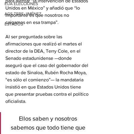
para alentar “la intervención de Estados 
EUA ELECCIONES
Unidos en México” y añadió que “lo 
AGS-TERE JIMÉNEZ
importante es que nosotros no 
caigamos en esa trampa”.
ESTADOS
Al ser preguntada sobre las 
afirmaciones que realizó el martes el 
director de la DEA, Terry Cole, en el 
Senado estadunidense —donde 
aseguró que el caso del gobernador del 
estado de Sinaloa, Rubén Rocha Moya, 
“es sólo el comienzo”— la mandataria 
insistió en que Estados Unidos tiene 
que presentar pruebas contra el político 
oficialista.
Ellos saben y nosotros 
sabemos que todo tiene que 