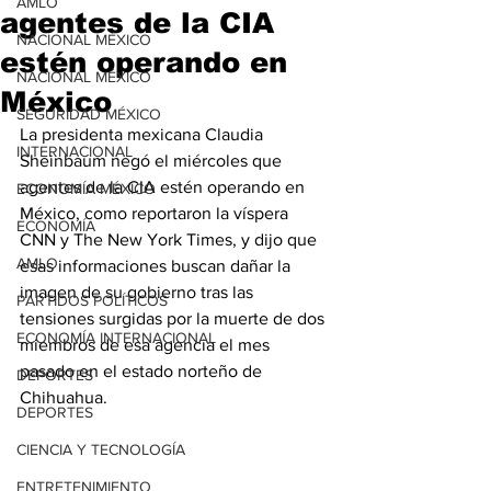
AMLO
agentes de la CIA
NACIONAL MÉXICO
estén operando en
NACIONAL MÉXICO
México
SEGURIDAD MÉXICO
La presidenta mexicana Claudia 
INTERNACIONAL
Sheinbaum negó el miércoles que 
agentes de la CIA estén operando en 
ECONOMÍA MÉXICO
México, como reportaron la víspera 
ECONOMÍA
CNN y The New York Times, y dijo que 
AMLO
esas informaciones buscan dañar la 
imagen de su gobierno tras las 
PARTIDOS POLÍTICOS
tensiones surgidas por la muerte de dos 
ECONOMÍA INTERNACIONAL
miembros de esa agencia el mes 
pasado en el estado norteño de 
DEPORTES
Chihuahua.
DEPORTES
CIENCIA Y TECNOLOGÍA
ENTRETENIMIENTO