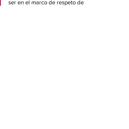
ser en el marco de respeto de 
las leyes de ellos y de las leyes 
de nosotros”, agregó.
Rocha Moya, quien se separó 
temporalmente de su cargo, fue 
acusado a fines de abril, junto con otros 
nueve funcionarios mexicanos, de 
narcotráfico y tenencia ilícita de armas 
por la fiscalía de Nueva York.
Ver todo
Entradas relacionadas