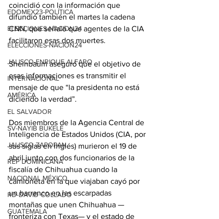
coincidió con la información que 
EDOMEX23-POLÍTICA
difundió también el martes la cadena 
CNN, que señaló que agentes de la CIA 
ELECCIONES-NACION24
facilitaron esas dos muertes.
ELECCIONES-NACION24
JALISCO-ENRIQUE ALFARO
Sheinbaum aseguró que el objetivo de 
esas informaciones es transmitir el 
INTERNACIONAL
mensaje de que “la presidenta no está 
AMÉRICA
diciendo la verdad”.
EL SALVADOR
Dos miembros de la Agencia Central de 
SV-NAYIB BUKELE
Inteligencia de Estados Unidos (CIA, por 
JALISCO-ZAPOPAN
sus siglas en inglés) murieron el 19 de 
abril junto con dos funcionarios de la 
REP DOMINICANA
fiscalía de Chihuahua cuando la 
NACIONAL MÉXICO
camioneta en la que viajaban cayó por 
un barranco en las escarpadas 
RD-DAVID COLLADO
montañas que unen Chihuahua —
GUATEMALA
fronteriza con Texas— y el estado de 