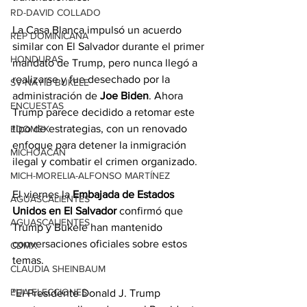
RD-DAVID COLLADO
La Casa Blanca impulsó un acuerdo 
REP DOMINICANA
similar con El Salvador durante el primer 
HONDURAS
mandato de Trump, pero nunca llegó a 
realizarse y fue desechado por la 
SV-NAYIB BUKELE
administración de 
Joe Biden
. Ahora 
ENCUESTAS
Trump parece decidido a retomar este 
tipo de estrategias, con un renovado 
EDOMEX
enfoque para detener la inmigración 
MICHOACÁN
ilegal y combatir el crimen organizado.
MICH-MORELIA-ALFONSO MARTÍNEZ
El viernes la 
Embajada de Estados 
AGUASCALIENTES
Unidos en El Salvador
 confirmó que 
AGUASCALIENTES
Trump y Bukele han mantenido 
conversaciones oficiales sobre estos 
CDMX
temas.
CLAUDIA SHEINBAUM
EUA ELECCIONES
"El Presidente Donald J. Trump 