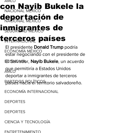
AMLO
con Nayib Bukele la
NACIONAL MÉXICO
deportación de
NACIONAL MÉXICO
inmigrantes de
SEGURIDAD MÉXICO
terceros países
INTERNACIONAL
El presidente 
Donald Trump 
podría 
ECONOMÍA MÉXICO
estar negociando con el presidente de 
ECONOMÍA
El Salvador, 
Nayib Bukele
, un acuerdo 
que permitiría a Estados Unidos 
AMLO
deportar a inmigrantes de terceros 
PARTIDOS POLÍTICOS
países hacia el territorio salvadoreño.
ECONOMÍA INTERNACIONAL
DEPORTES
DEPORTES
CIENCIA Y TECNOLOGÍA
ENTRETENIMIENTO