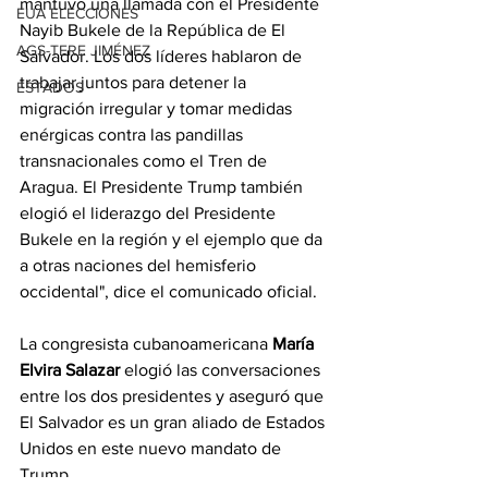
mantuvo una llamada con el Presidente 
EUA ELECCIONES
Nayib Bukele de la República de El 
AGS-TERE JIMÉNEZ
Salvador. Los dos líderes hablaron de 
trabajar juntos para detener la 
ESTADOS
migración irregular y tomar medidas 
enérgicas contra las pandillas 
transnacionales como el Tren de 
Aragua. El Presidente Trump también 
elogió el liderazgo del Presidente 
Bukele en la región y el ejemplo que da 
a otras naciones del hemisferio 
occidental", dice el comunicado oficial.
La congresista cubanoamericana 
María 
Elvira Salazar
 elogió las conversaciones 
entre los dos presidentes y aseguró que 
El Salvador es un gran aliado de Estados 
Unidos en este nuevo mandato de 
Trump.