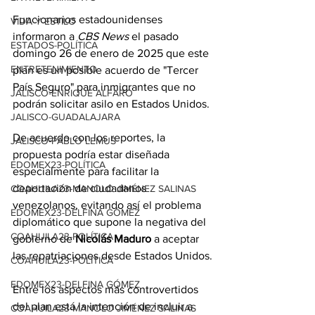
Funcionarios estadounidenses 
VIDA Y ESTILO
informaron a 
CBS News
 el pasado 
ESTADOS-POLÍTICA
domingo 26 de enero de 2025 que este 
ENTRETENIMIENTO
plan es un posible acuerdo de "Tercer 
País Seguro" para inmigrantes que no 
JALISCO-ENRIQUE ALFARO
podrán solicitar asilo en Estados Unidos.
JALISCO-GUADALAJARA
De acuerdo con los reportes, la 
JALISCO-PABLO LEMUS
propuesta podría estar diseñada 
EDOMEX23-POLÍTICA
especialmente para facilitar la 
deportación de ciudadanos 
COAHUILA23-MANOLO JIMÉNEZ SALINAS
venezolanos, evitando así el problema 
EDOMEX23-DELFINA GÓMEZ
diplomático que supone la negativa del 
COAHUILA23-POLÍTICA
gobierno de 
Nicolás Maduro
 a aceptar 
las repatriaciones desde Estados Unidos.
COAHUILA23-POLÍTICA
EDOMEX23-DELFINA GÓMEZ
Entre los aspectos más controvertidos 
del plan está la intención de incluir a 
COAHUILA23-MANOLO JIMÉNEZ SALINAS