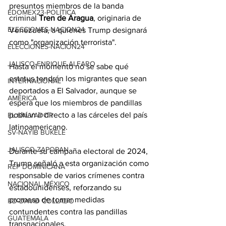
presuntos miembros de la banda 
EDOMEX23-POLÍTICA
criminal 
Tren de Aragua
, originaria de 
ELECCIONES-NACION24
Venezuela, a quienes Trump designará 
como "organización terrorista".
ELECCIONES-NACION24
JALISCO-ENRIQUE ALFARO
Hasta el momento no se sabe qué 
estatus tendrán los migrantes que sean 
INTERNACIONAL
deportados a El Salvador, aunque se 
AMÉRICA
espera que los miembros de pandillas 
podrían ir directo a las cárceles del país 
EL SALVADOR
latinoamericano.
SV-NAYIB BUKELE
JALISCO-ZAPOPAN
Durante su campaña electoral de 2024, 
Trump señaló a esta organización como 
REP DOMINICANA
responsable de varios crímenes contra 
NACIONAL MÉXICO
estadounidenses, reforzando su 
promesa de tomar medidas 
RD-DAVID COLLADO
contundentes contra las pandillas 
GUATEMALA
transnacionales.