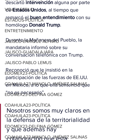
descartó 
intervención
 alguna por parte 
VIDA Y ESTILO
de 
Estados
Unidos
, al tiempo que 
remarcó el 
buen entendimiento
 con su 
ESTADOS-POLÍTICA
homólogo 
Donald Trump
.
ENTRETENIMIENTO
Durante la Mañanera del Pueblo, la 
JALISCO-ENRIQUE ALFARO
mandataria informó sobre su 
JALISCO-GUADALAJARA
conversación telefónica con Trump.
JALISCO-PABLO LEMUS
Reconoció que le insistió en la 
EDOMEX23-POLÍTICA
participación de las fuerzas de EE.UU. 
COAHUILA23-MANOLO JIMÉNEZ SALINAS
en México, a lo que ella sentenció que 
“no es necesario”.
EDOMEX23-DELFINA GÓMEZ
COAHUILA23-POLÍTICA
Nosotros somos muy claros en 
COAHUILA23-POLÍTICA
la defensa de la territorialidad 
EDOMEX23-DELFINA GÓMEZ
y que además hay 
COAHUILA23-MANOLO JIMÉNEZ SALINAS
colaboración que está 