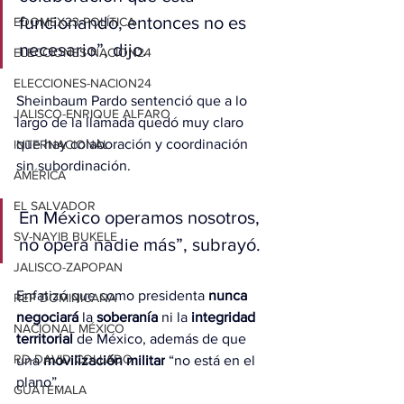
funcionando, entonces no es 
EDOMEX23-POLÍTICA
necesario”, dijo.
ELECCIONES-NACION24
ELECCIONES-NACION24
Sheinbaum Pardo sentenció que a lo 
JALISCO-ENRIQUE ALFARO
largo de la llamada quedó muy claro 
que hay colaboración y coordinación 
INTERNACIONAL
sin subordinación.
AMÉRICA
EL SALVADOR
En México operamos nosotros, 
SV-NAYIB BUKELE
no opera nadie más”, subrayó.
JALISCO-ZAPOPAN
Enfatizó que como presidenta 
nunca 
REP DOMINICANA
negociará
 la 
soberanía
 ni la 
integridad 
NACIONAL MÉXICO
territorial
 de México, además de que 
RD-DAVID COLLADO
una 
movilización militar
 “no está en el 
plano”.
GUATEMALA