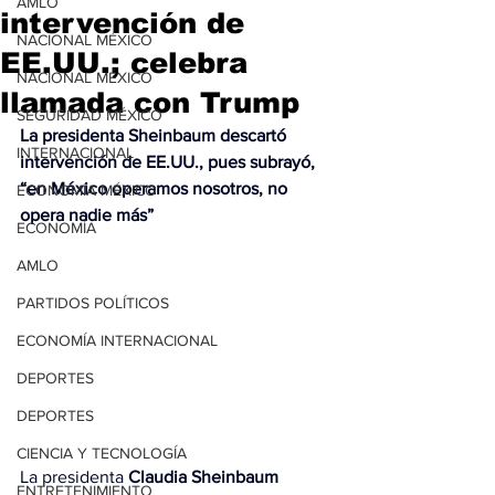
AMLO
intervención de
NACIONAL MÉXICO
EE.UU.; celebra
NACIONAL MÉXICO
llamada con Trump
SEGURIDAD MÉXICO
La presidenta Sheinbaum descartó 
INTERNACIONAL
intervención de EE.UU., pues subrayó, 
“en México operamos nosotros, no 
ECONOMÍA MÉXICO
opera nadie más”
ECONOMÍA
AMLO
PARTIDOS POLÍTICOS
ECONOMÍA INTERNACIONAL
DEPORTES
DEPORTES
CIENCIA Y TECNOLOGÍA
La presidenta 
Claudia Sheinbaum
ENTRETENIMIENTO