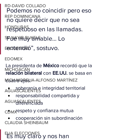
RD-DAVID COLLADO
Podemos no coincidir pero eso 
REP DOMINICANA
no quiere decir que no sea 
HONDURAS
respetuoso en las llamadas. 
SV-NAYIB BUKELE
Fue muy amable… Lo 
entendió”, sostuvo.
ENCUESTAS
EDOMEX
La presidenta de 
México
 recordó que la 
MICHOACÁN
relación bilateral
 con 
EE.UU.
 se basa en 
MICH-MORELIA-ALFONSO MARTÍNEZ
cuatro ejes:
soberanía e integridad territorial
AGUASCALIENTES
responsabilidad compartida y 
AGUASCALIENTES
diferenciada
respeto y confianza mutua
CDMX
cooperación sin subordinación
CLAUDIA SHEINBAUM
EUA ELECCIONES
Es muy claro y nos han 