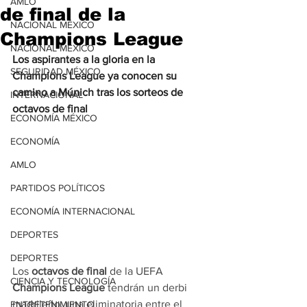
AMLO
de final de la
NACIONAL MÉXICO
Champions League
NACIONAL MÉXICO
Los aspirantes a la gloria en la 
SEGURIDAD MÉXICO
Champions League ya conocen su 
camino a Múnich tras los sorteos de 
INTERNACIONAL
octavos de final
ECONOMÍA MÉXICO
ECONOMÍA
AMLO
PARTIDOS POLÍTICOS
ECONOMÍA INTERNACIONAL
DEPORTES
DEPORTES
Los 
octavos de final
 de la UEFA 
CIENCIA Y TECNOLOGÍA
Champions League
 tendrán un derbi 
madrileño, una eliminatoria entre el 
ENTRETENIMIENTO