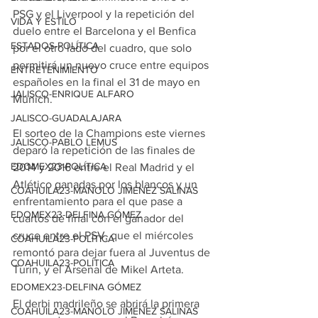
PSG y el Liverpool y la repetición del 
VIDA Y ESTILO
duelo entre el Barcelona y el Benfica 
ESTADOS-POLÍTICA
por el otro lado del cuadro, que solo 
permitirá un nuevo cruce entre equipos 
ENTRETENIMIENTO
españoles en la final el 31 de mayo en 
JALISCO-ENRIQUE ALFARO
Múnich.
JALISCO-GUADALAJARA
El sorteo de la Champions este viernes 
JALISCO-PABLO LEMUS
deparó la repetición de las finales de 
EDOMEX23-POLÍTICA
2014 y 2016 entre el Real Madrid y el 
Atlético ganadas por los blancos y un 
COAHUILA23-MANOLO JIMÉNEZ SALINAS
enfrentamiento para el que pase a 
EDOMEX23-DELFINA GÓMEZ
cuartos de final con el ganador del 
cruce entre el PSV, que el miércoles 
COAHUILA23-POLÍTICA
remontó para dejar fuera al Juventus de 
COAHUILA23-POLÍTICA
Turín, y el Arsenal de Mikel Arteta.
EDOMEX23-DELFINA GÓMEZ
El derbi madrileño se abrirá la primera 
COAHUILA23-MANOLO JIMÉNEZ SALINAS