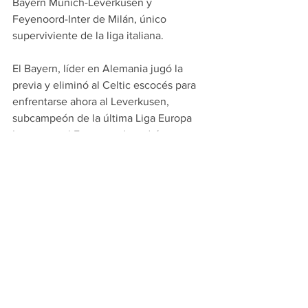
Bayern Múnich-Leverkusen y 
Feyenoord-Inter de Milán, único 
superviviente de la liga italiana.
El Bayern, líder en Alemania jugó la 
previa y eliminó al Celtic escocés para 
enfrentarse ahora al Leverkusen, 
subcampeón de la última Liga Europa 
League, y el Feyenoord tendrá que 
volver a Milán para jugarse todo en el 
campo del Inter.
Esta semana sentenció en el Giuseppe 
Meazza al Milán con un empate a 1, 
después de haber ganado en su casa 
por la mínima, en un encuentro 
marcado por la expulsión de Theo 
Hernández en el minuto 51.