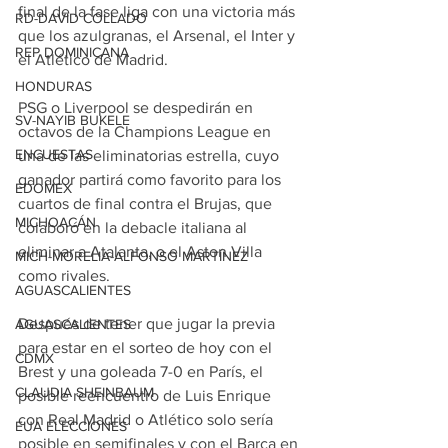
final de la fase liga con una victoria más 
RD-DAVID COLLADO
que los azulgranas, el Arsenal, el Inter y 
REP DOMINICANA
el Atlético de Madrid.
HONDURAS
PSG o Liverpool se despedirán en 
SV-NAYIB BUKELE
octavos de la Champions League en 
ENCUESTAS
una de las eliminatorias estrella, cuyo 
ganador partirá como favorito para los 
EDOMEX
cuartos de final contra el Brujas, que 
MICHOACÁN
colaboró en la debacle italiana al 
eliminar a Atalanta, o el Aston Villa 
MICH-MORELIA-ALFONSO MARTÍNEZ
como rivales.
AGUASCALIENTES
Después de tener que jugar la previa 
AGUASCALIENTES
para estar en el sorteo de hoy con el 
CDMX
Brest y una goleada 7-0 en París, el 
CLAUDIA SHEINBAUM
posible reencuentro de Luis Enrique 
con Real Madrid o Atlético solo sería 
EUA ELECCIONES
posible en semifinales y con el Barça en 