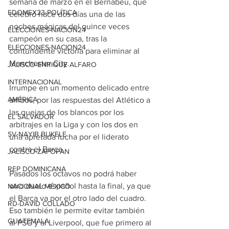
semana de marzo en el Bernabéu, que 
EDOMEX23-POLÍTICA
celebró hace dos días una de las 
noches mágicas del quince veces 
ELECCIONES-NACION24
campeón en su casa, tras la 
ELECCIONES-NACION24
contundente victoria para eliminar al 
Manchester City.
JALISCO-ENRIQUE ALFARO
INTERNACIONAL
Irrumpe en un momento delicado entre 
AMÉRICA
ambos, por las respuestas del Atlético a 
las quejas de los blancos por los 
EL SALVADOR
arbitrajes en la Liga y con los dos en 
SV-NAYIB BUKELE
una apretada lucha por el liderato 
contra el Barça.
JALISCO-ZAPOPAN
REP DOMINICANA
Pasados los octavos no podrá haber 
otro duelo español hasta la final, ya que 
NACIONAL MÉXICO
el Barça va por el otro lado del cuadro. 
RD-DAVID COLLADO
Eso también le permite evitar también 
GUATEMALA
al PSG y al Liverpool, que fue primero al 