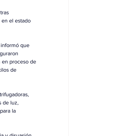
tras 
, en el estado 
 informó que 
eguraron 
a en proceso de 
ilos de 
rifugadoras, 
 de luz, 
para la 
ia y disuasión 