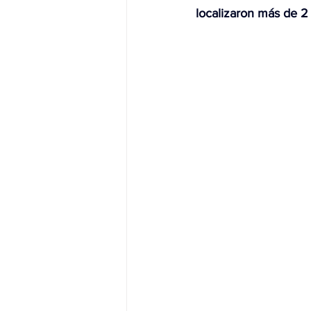
localizaron más de 2
JALISCO-PABLO LEMUS
ED
EDOMEX23-DELFINA GÓMEZ
EDOMEX23-DELFINA GÓMEZ
ELECCIONES-NACION24