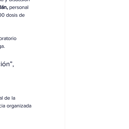
lán,
 personal 
00 dosis de 
ratorio 
ga.
ión”, 
al de la 
cia organizada 