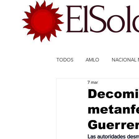
ElSo
TODOS
AMLO
NACIONAL 
7 mar
ECONOMÍA MÉXICO
ECO
Decomis
metanfe
DEPORTES
DEPORTES
Guerre
ESTADOS-POLÍTICA
ENTR
Las autoridades desma