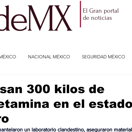
ldeMX
El Gran portal
de noticias
MÉXICO
NACIONAL MÉXICO
SEGURIDAD MÉXICO
NOMÍA
AMLO
PARTIDOS POLÍTICOS
ECONOMÍA
an 300 kilos de
tamina en el estado
CIENCIA Y TECNOLOGÍA
ENTRETENIMIENTO
VIDA
ro
ETENIMIENTO
JALISCO-ENRIQUE ALFARO
JALISCO-
ntelaron un laboratorio clandestino, aseguraron material i