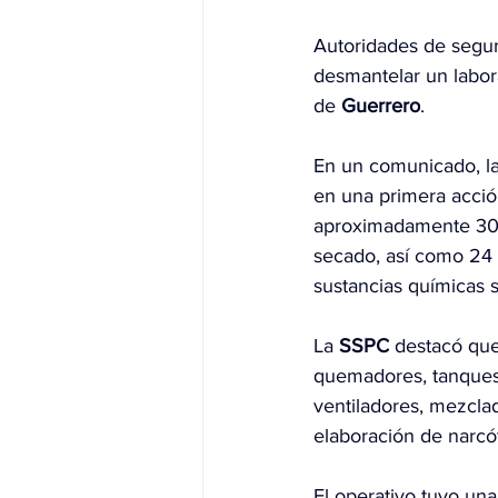
Autoridades de segur
desmantelar un labora
de 
Guerrero
.
En un comunicado, la
en una primera acción
aproximadamente 300 
secado, así como 24 m
sustancias químicas s
La 
SSPC
 destacó que
quemadores, tanques 
ventiladores, mezclad
elaboración de narcót
El operativo tuvo una