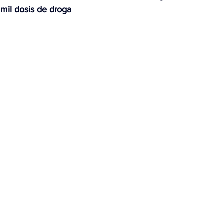
 mil dosis de droga
OMEX23-POLÍTICA
COAHUILA23-MANOLO JIMÉNEZ SALI
COAHUILA23-POLÍTICA
COAHUILA23-POLÍTICA
COAHUILA23-MANOLO JIMÉNEZ SALINAS
EDOMEX23-P
ELECCIONES-NACION24