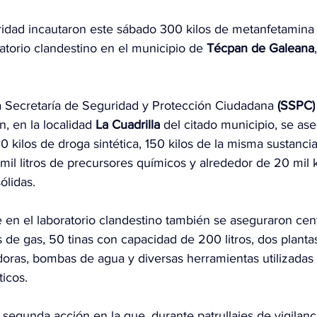
idad incautaron este sábado 300 kilos de metanfetamina 
torio clandestino en el municipio de 
Técpan de Galeana
 Secretaría de Seguridad y Protección Ciudadana 
(SSPC)
, en la localidad 
La Cuadrilla
 del citado municipio, se as
kilos de droga sintética, 150 kilos de la misma sustanci
il litros de precursores químicos y alrededor de 20 mil k
ólidas.
 en el laboratorio clandestino también se aseguraron cent
de gas, 50 tinas con capacidad de 200 litros, dos plantas
oras, bombas de agua y diversas herramientas utilizadas 
icos.
 segunda acción en la que, durante patrullajes de vigilanc