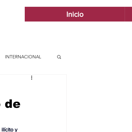
Inicio
INTERNACIONAL
 INTERNACIONAL
 de
 Y ESTILO
GUADALAJARA
lícito y 