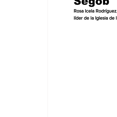
Segob
Rosa Icela Rodríguez,
JALISCO-PABLO LEMUS
ED
líder de la Iglesia d
EDOMEX23-DELFINA GÓMEZ
EDOMEX23-DELFINA GÓMEZ
ELECCIONES-NACION24