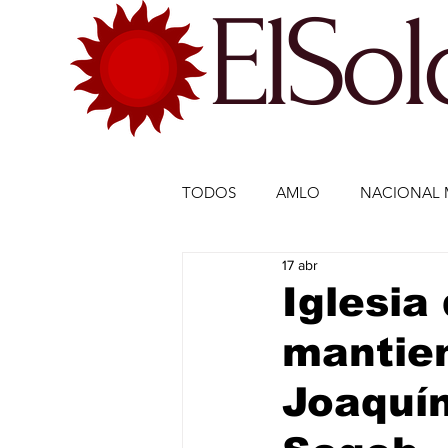
ElSo
TODOS
AMLO
NACIONAL 
17 abr
ECONOMÍA MÉXICO
ECO
Iglesia
mantien
DEPORTES
DEPORTES
Joaquín
ESTADOS-POLÍTICA
ENTR