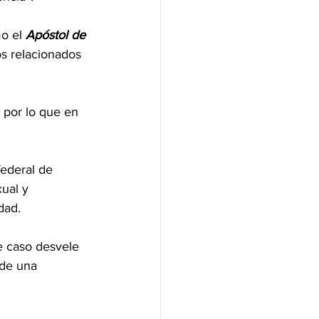
o el 
Apóstol de 
os relacionados 
 por lo que en 
ederal de 
ual y 
dad.
e caso desvele 
nde una 