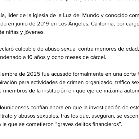
a, líder de la Iglesia de la Luz del Mundo y conocido com
ido en junio de 2019 en Los Ángeles, California, por carg
de niñas y jóvenes.
 declaró culpable de abuso sexual contra menores de edad,
ondenado a 16 años y ocho meses de cárcel.
tiembre de 2025 fue acusado formalmente en una corte f
ración para actividades de crimen organizado, tráfico sex
de miembros de la institución en que ejerce máxima autori
dounidenses confían ahora en que la investigación de est
trato y abusos sexuales, tras los que, aseguran, se esco
n la que se cometieron “graves delitos financieros”.