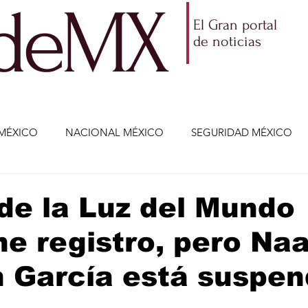
ldeMX
El Gran portal
de noticias
MÉXICO
NACIONAL MÉXICO
SEGURIDAD MÉXICO
NOMÍA
AMLO
PARTIDOS POLÍTICOS
ECONOMÍA
 de la Luz del Mundo
e registro, pero Na
CIENCIA Y TECNOLOGÍA
ENTRETENIMIENTO
VIDA
 García está suspen
ETENIMIENTO
JALISCO-ENRIQUE ALFARO
JALISCO-