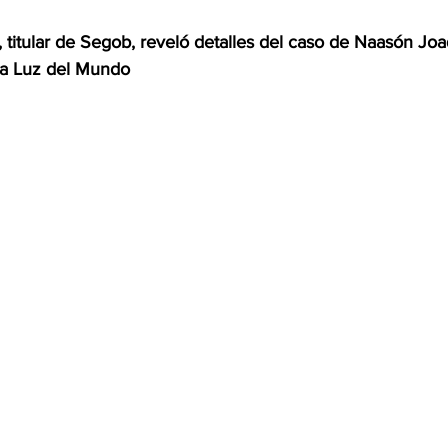
 titular de Segob, reveló detalles del caso de Naasón Joa
OMEX23-POLÍTICA
COAHUILA23-MANOLO JIMÉNEZ SALI
e la Luz del Mundo
COAHUILA23-POLÍTICA
COAHUILA23-POLÍTICA
COAHUILA23-MANOLO JIMÉNEZ SALINAS
EDOMEX23-P
ELECCIONES-NACION24