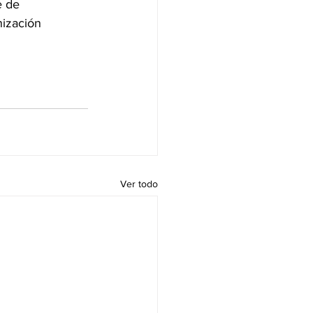
e de 
nización 
Ver todo