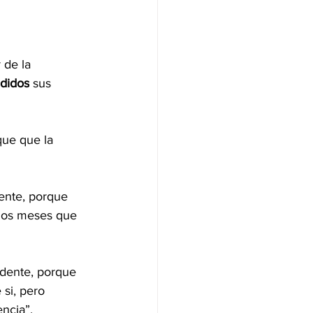
 de la 
didos
 sus 
que que la 
ente, porque 
nos meses que 
udente, porque 
si, pero 
ncia”.