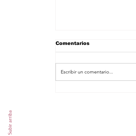
Comentarios
Escribir un comentario...
Despliegan a más de mil
500 elementos de las
Suscríbete a nuestro newslet
Fuerzas Armadas en
zonas aguacateras de
Subir arriba
Michoacán