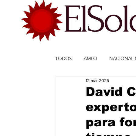
ElSo
TODOS
AMLO
NACIONAL 
12 mar 2025
ECONOMÍA MÉXICO
ECO
David C
experto
DEPORTES
DEPORTES
para fo
ESTADOS-POLÍTICA
ENTR