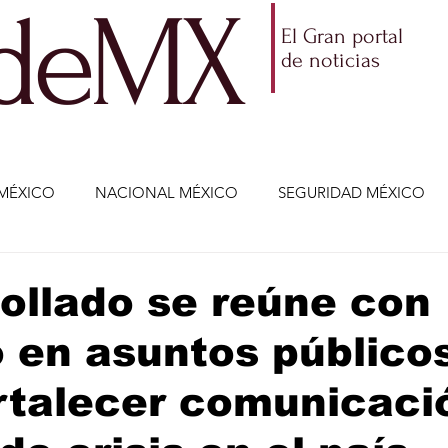
ldeMX
El Gran portal
de noticias
MÉXICO
NACIONAL MÉXICO
SEGURIDAD MÉXICO
NOMÍA
AMLO
PARTIDOS POLÍTICOS
ECONOMÍA
ollado se reúne con
 en asuntos públicos
CIENCIA Y TECNOLOGÍA
ENTRETENIMIENTO
VIDA
rtalecer comunicaci
ETENIMIENTO
JALISCO-ENRIQUE ALFARO
JALISCO-