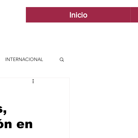
Inicio
INTERNACIONAL
 INTERNACIONAL
,
 Y ESTILO
ón en
GUADALAJARA