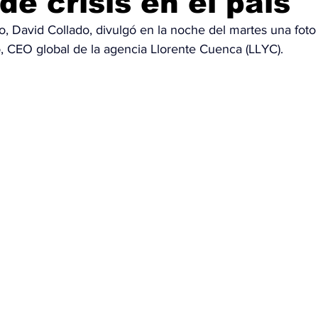
de crisis en el país
mo, David Collado, divulgó en la noche del martes una fot
OMEX23-POLÍTICA
COAHUILA23-MANOLO JIMÉNEZ SALI
 CEO global de la agencia Llorente Cuenca (LLYC).
COAHUILA23-POLÍTICA
COAHUILA23-POLÍTICA
COAHUILA23-MANOLO JIMÉNEZ SALINAS
EDOMEX23-P
ELECCIONES-NACION24