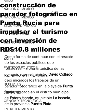
AMLO
construcción de
NACIONAL MÉXICO
parador fotográfico en
NACIONAL MÉXICO
Punta Rucia para
SEGURIDAD MÉXICO
impulsar el turismo
INTERNACIONAL
con inversión de
ECONOMÍA MÉXICO
RD$10.8 millones
ECONOMÍA
Como forma de continuar con el rescate 
AMLO
de los espacios públicos que 
PARTIDOS POLÍTICOS
fortalezcan la oferta turística de las 
comunidades, el ministro 
David Collado
ECONOMÍA INTERNACIONAL
dejó iniciados los trabajos de un 
DEPORTES
parador fotográfico en la playa de 
Punta 
Rucia
, ubicada en el distrito municipal 
DEPORTES
de 
Estero Hondo
, municipio 
La Isabela
, 
CIENCIA Y TECNOLOGÍA
de la provincia 
Puerto Plata
.
ENTRETENIMIENTO