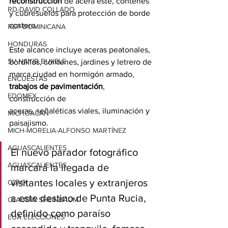
reconstrucción 
de acera este, contenes 
RD-DAVID COLLADO
y cubresuelos para protección de borde 
costero.
REP DOMINICANA
HONDURAS
Este alcance incluye aceras peatonales, 
SV-NAYIB BUKELE
bordillos, contenes, jardines y letrero de 
marca ciudad en hormigón armado, 
ENCUESTAS
trabajos de pavimentación
, 
EDOMEX
construcción de 
aceras, señaléticas viales, iluminación y 
MICHOACÁN
paisajismo. 
MICH-MORELIA-ALFONSO MARTÍNEZ
AGUASCALIENTES
El nuevo parador fotográfico 
AGUASCALIENTES
marcará la llegada de 
visitantes locales y extranjeros 
CDMX
a este destino de Punta Rucia, 
CLAUDIA SHEINBAUM
definido como paraíso 
EUA ELECCIONES