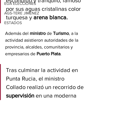
escondido y tranquilo, famoso 
EUA ELECCIONES
por sus aguas cristalinas color 
AGS-TERE JIMÉNEZ
turquesa y 
arena blanca.
ESTADOS
Además del 
ministro
 de 
Turismo
, a la 
actividad asistieron autoridades de la 
provincia, alcaldes, comunitarios y 
empresarios de 
Puerto Plata
.
Tras culminar la actividad en 
Punta Rucia, el ministro 
Collado realizó un recorrido de 
supervisión 
en una moderna 
plaza en Sosua, que se 
construye con una inversión de 
más de 558 millones de pesos.