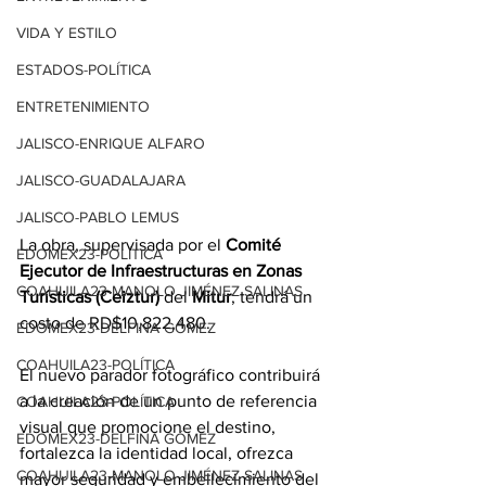
VIDA Y ESTILO
ESTADOS-POLÍTICA
ENTRETENIMIENTO
JALISCO-ENRIQUE ALFARO
JALISCO-GUADALAJARA
JALISCO-PABLO LEMUS
La obra, supervisada por el 
Comité 
EDOMEX23-POLÍTICA
Ejecutor de Infraestructuras en Zonas 
COAHUILA23-MANOLO JIMÉNEZ SALINAS
Turísticas (Ceiztur)
 del 
Mitur
, tendrá un 
costo de RD$10,822,480.
EDOMEX23-DELFINA GÓMEZ
COAHUILA23-POLÍTICA
El nuevo parador fotográfico contribuirá 
a la creación de un punto de referencia 
COAHUILA23-POLÍTICA
visual que promocione el destino, 
EDOMEX23-DELFINA GÓMEZ
fortalezca la identidad local, ofrezca 
COAHUILA23-MANOLO JIMÉNEZ SALINAS
mayor seguridad y embellecimiento del 