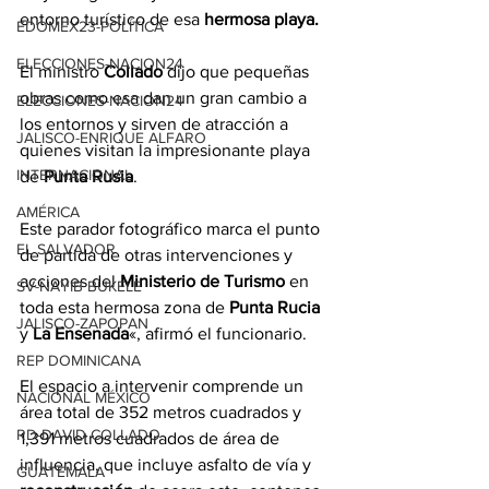
entorno turístico de esa 
hermosa playa.
EDOMEX23-POLÍTICA
ELECCIONES-NACION24
El ministro 
Collado
 dijo que pequeñas 
obras como esa dan un gran cambio a 
ELECCIONES-NACION24
los entornos y sirven de atracción a 
JALISCO-ENRIQUE ALFARO
quienes visitan la impresionante playa 
INTERNACIONAL
de 
Punta Rusia
.
AMÉRICA
Este parador fotográfico marca el punto 
EL SALVADOR
de partida de otras intervenciones y 
acciones del 
Ministerio de Turismo
 en 
SV-NAYIB BUKELE
toda esta hermosa zona de 
Punta Rucia
JALISCO-ZAPOPAN
y 
La Ensenada
«, afirmó el funcionario.
REP DOMINICANA
El espacio a intervenir comprende un 
NACIONAL MÉXICO
área total de 352 metros cuadrados y 
RD-DAVID COLLADO
1,391 metros cuadrados de área de 
influencia, que incluye asfalto de vía y 
GUATEMALA