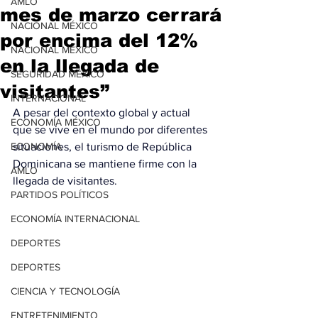
AMLO
mes de marzo cerrará
NACIONAL MÉXICO
por encima del 12%
NACIONAL MÉXICO
en la llegada de
SEGURIDAD MÉXICO
visitantes”
INTERNACIONAL
A pesar del contexto global y actual 
ECONOMÍA MÉXICO
que se vive en el mundo por diferentes 
ECONOMÍA
situaciones, el turismo de República 
Dominicana se mantiene firme con la 
AMLO
llegada de visitantes.
PARTIDOS POLÍTICOS
ECONOMÍA INTERNACIONAL
DEPORTES
DEPORTES
CIENCIA Y TECNOLOGÍA
ENTRETENIMIENTO