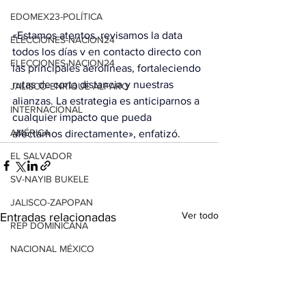
EDOMEX23-POLÍTICA
«Estamos atentos, revisamos la data 
ELECCIONES-NACION24
todos los días v en contacto directo con 
ELECCIONES-NACION24
las principales aerolíneas, fortaleciendo 
rutas de corta distancia y nuestras 
JALISCO-ENRIQUE ALFARO
alianzas. La estrategia es anticiparnos a 
INTERNACIONAL
cualquier impacto que pueda 
AMÉRICA
afectarnos directamente», enfatizó.
EL SALVADOR
SV-NAYIB BUKELE
JALISCO-ZAPOPAN
Ver todo
Entradas relacionadas
REP DOMINICANA
NACIONAL MÉXICO
RD-DAVID COLLADO
GUATEMALA