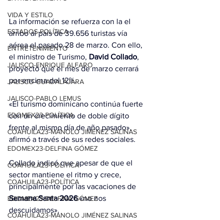
VIDA Y ESTILO
La información se refuerza con la el 
ESTADOS-POLÍTICA
arribo al país de 39.656 turistas vía 
aérea el pasado 28 de marzo. Con ello, 
ENTRETENIMIENTO
el ministro de Turismo, 
David Collado
, 
JALISCO-ENRIQUE ALFARO
proyectó que el mes de marzo cerrará 
por encima del 12%.
JALISCO-GUADALAJARA
JALISCO-PABLO LEMUS
«El turismo dominicano continúa fuerte 
EDOMEX23-POLÍTICA
con un crecimiento de doble dígito 
frente al mismo día de año pasado», 
COAHUILA23-MANOLO JIMÉNEZ SALINAS
afirmó a través de sus redes sociales.
EDOMEX23-DELFINA GÓMEZ
Collado indicó que apesar de que el 
COAHUILA23-POLÍTICA
sector mantiene el ritmo y crece, 
COAHUILA23-POLÍTICA
principalmente por las vacaciones de 
Semana Santa 2026
 «no nos 
EDOMEX23-DELFINA GÓMEZ
descuidamos».
COAHUILA23-MANOLO JIMÉNEZ SALINAS