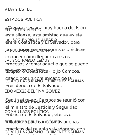
VIDA Y ESTILO
ESTADOS-POLÍTICA
«Creo que es una muy buena decisión 
ENTRETENIMIENTO
esta alianza, esta amistad que existe 
JALISCO-ENRIQUE ALFARO
entre Costa Rica y El Salvador, para 
poder indagar más sobre sus prácticas, 
JALISCO-GUADALAJARA
conocer cómo llegaron a estos 
JALISCO-PABLO LEMUS
procesos y tomar aquello que se puede 
EDOMEX23-POLÍTICA
adaptar a Costa Rica», dijo Campos, 
citado por un comunicado de la 
COAHUILA23-MANOLO JIMÉNEZ SALINAS
Presidencia de El Salvador.
EDOMEX23-DELFINA GÓMEZ
Según el texto, Campos se reunió con 
COAHUILA23-POLÍTICA
el ministro de Justicia y Seguridad 
COAHUILA23-POLÍTICA
Pública de El Salvador, Gustavo 
Villatoro, «para conocer las buenas 
EDOMEX23-DELFINA GÓMEZ
prácticas del pueblo salvadoreño, con 
COAHUILA23-MANOLO JIMÉNEZ SALINAS