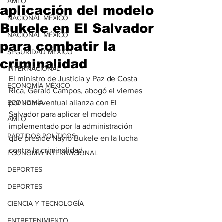
AMLO
aplicación del modelo
NACIONAL MÉXICO
Bukele en El Salvador
NACIONAL MÉXICO
para combatir la
SEGURIDAD MÉXICO
criminalidad
INTERNACIONAL
El ministro de Justicia y Paz de Costa 
ECONOMÍA MÉXICO
Rica, Gerald Campos, abogó el viernes 
ECONOMÍA
por una eventual alianza con El 
Salvador para aplicar el modelo 
AMLO
implementado por la administración 
PARTIDOS POLÍTICOS
que preside Nayib Bukele en la lucha 
contra la criminalidad.
ECONOMÍA INTERNACIONAL
DEPORTES
DEPORTES
CIENCIA Y TECNOLOGÍA
ENTRETENIMIENTO