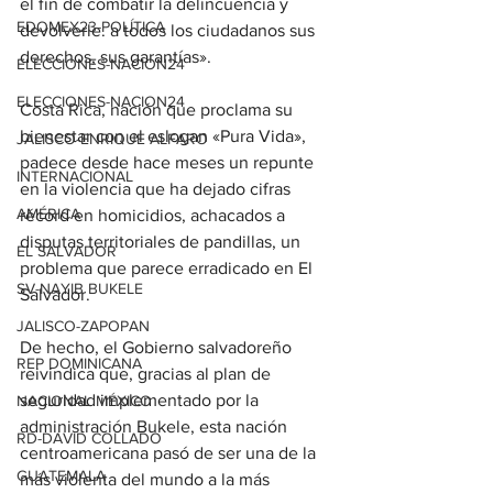
el fin de combatir la delincuencia y 
EDOMEX23-POLÍTICA
devolverle. a todos los ciudadanos sus 
derechos, sus garantías».
ELECCIONES-NACION24
ELECCIONES-NACION24
Costa Rica, nación que proclama su 
bienestar con el eslogan «Pura Vida», 
JALISCO-ENRIQUE ALFARO
padece desde hace meses un repunte 
INTERNACIONAL
en la violencia que ha dejado cifras 
AMÉRICA
récord en homicidios, achacados a 
disputas territoriales de pandillas, un 
EL SALVADOR
problema que parece erradicado en El 
SV-NAYIB BUKELE
Salvador.
JALISCO-ZAPOPAN
De hecho, el Gobierno salvadoreño 
REP DOMINICANA
reivindica que, gracias al plan de 
seguridad implementado por la 
NACIONAL MÉXICO
administración Bukele, esta nación 
RD-DAVID COLLADO
centroamericana pasó de ser una de la 
GUATEMALA
más violenta del mundo a la más 