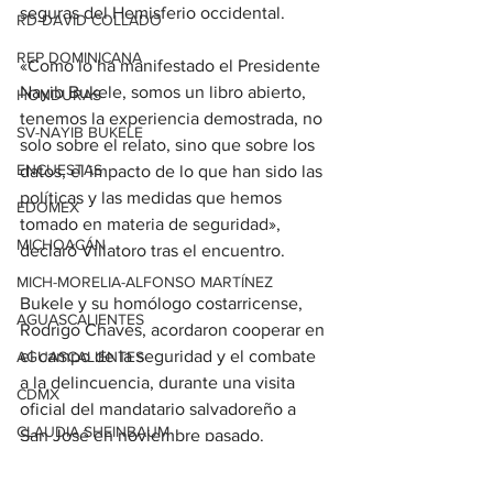
seguras del Hemisferio occidental.
RD-DAVID COLLADO
REP DOMINICANA
«Como lo ha manifestado el Presidente 
Nayib Bukele, somos un libro abierto, 
HONDURAS
tenemos la experiencia demostrada, no 
SV-NAYIB BUKELE
solo sobre el relato, sino que sobre los 
ENCUESTAS
datos, el impacto de lo que han sido las 
políticas y las medidas que hemos 
EDOMEX
tomado en materia de seguridad», 
MICHOACÁN
declaró Villatoro tras el encuentro.
MICH-MORELIA-ALFONSO MARTÍNEZ
Bukele y su homólogo costarricense, 
AGUASCALIENTES
Rodrigo Chaves, acordaron cooperar en 
el campo de la seguridad y el combate 
AGUASCALIENTES
a la delincuencia, durante una visita 
CDMX
oficial del mandatario salvadoreño a 
CLAUDIA SHEINBAUM
San José en noviembre pasado. 
(Sputnik).
EUA ELECCIONES