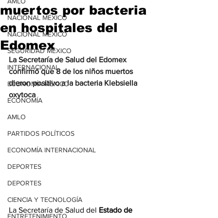
AMLO
muertos por bacteria
NACIONAL MÉXICO
en hospitales del
NACIONAL MÉXICO
Edomex
SEGURIDAD MÉXICO
La Secretaría de Salud del Edomex 
INTERNACIONAL
confirmó que 8 de los niños muertos 
dieron positivo a la bacteria Klebsiella 
ECONOMÍA MÉXICO
oxytoca
ECONOMÍA
AMLO
PARTIDOS POLÍTICOS
ECONOMÍA INTERNACIONAL
DEPORTES
DEPORTES
CIENCIA Y TECNOLOGÍA
La Secretaría de Salud del 
Estado de 
ENTRETENIMIENTO