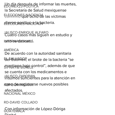
Un día después de informar las muertes, 
EDOMEX23-POLÍTICA
la Secretaría de Salud mexiquense 
ELECCIONES-NACION24
confirmó
 que ocho de las víctimas 
dieron positivo a la bacteria.
ELECCIONES-NACION24
JALISCO-ENRIQUE ALFARO
Cuatro casos más siguen en estudio y 
uno se descartó.
INTERNACIONAL
AMÉRICA
De acuerdo con la autoridad sanitaria 
EL SALVADOR
del Edomex, el brote de la bacteria “se 
mantiene bajo control”, además de que 
SV-NAYIB BUKELE
se cuenta con los medicamentos e 
JALISCO-ZAPOPAN
insumos suficientes para la atención en 
caso de registrarse nuevos posibles 
REP DOMINICANA
afectados.
NACIONAL MÉXICO
RD-DAVID COLLADO
Con información de López-Dóriga 
GUATEMALA
Digital