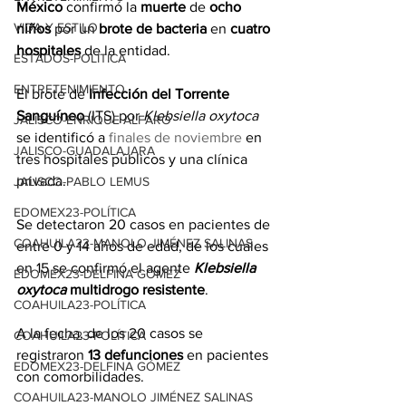
México
 confirmó la 
muerte
 de 
ocho 
VIDA Y ESTILO
niños
 por un 
brote de bacteria
 en 
cuatro 
hospitales
 de la entidad.
ESTADOS-POLÍTICA
ENTRETENIMIENTO
El brote de 
Infección del Torrente 
Sanguíneo
 (ITS) por 
Klebsiella oxytoca
JALISCO-ENRIQUE ALFARO
se identificó a 
finales de noviembre
 en 
JALISCO-GUADALAJARA
tres hospitales públicos y una clínica 
privada.
JALISCO-PABLO LEMUS
EDOMEX23-POLÍTICA
Se detectaron 20 casos en pacientes de 
COAHUILA23-MANOLO JIMÉNEZ SALINAS
entre 0 y 14 años de edad, de los cuales 
en 15 se confirmó el agente
 Klebsiella 
EDOMEX23-DELFINA GÓMEZ
oxytoca 
multidrogo resistente
.
COAHUILA23-POLÍTICA
A la fecha, de los 20 casos se 
COAHUILA23-POLÍTICA
registraron 
13 defunciones
 en pacientes 
EDOMEX23-DELFINA GÓMEZ
con comorbilidades.
COAHUILA23-MANOLO JIMÉNEZ SALINAS