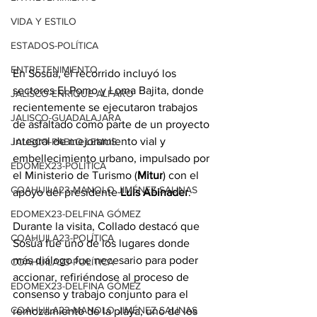
VIDA Y ESTILO
ESTADOS-POLÍTICA
ENTRETENIMIENTO
En Sosúa, el recorrido incluyó los 
sectores El Pomo y Loma Bajita, donde 
JALISCO-ENRIQUE ALFARO
recientemente se ejecutaron trabajos 
JALISCO-GUADALAJARA
de asfaltado como parte de un proyecto 
integral de mejoramiento vial y 
JALISCO-PABLO LEMUS
embellecimiento urbano, impulsado por 
EDOMEX23-POLÍTICA
el Ministerio de Turismo (
Mitur
) con el 
COAHUILA23-MANOLO JIMÉNEZ SALINAS
apoyo del presidente 
Luis Abinader
.
EDOMEX23-DELFINA GÓMEZ
Durante la visita, Collado destacó que 
COAHUILA23-POLÍTICA
Sosúa fue uno de los lugares donde 
más diálogo fue necesario para poder 
COAHUILA23-POLÍTICA
accionar, refiriéndose al proceso de 
EDOMEX23-DELFINA GÓMEZ
consenso y trabajo conjunto para el 
COAHUILA23-MANOLO JIMÉNEZ SALINAS
remozamiento de la playa, uno de los 