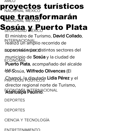
AMLO
proyectos turísticos
NACIONAL MÉXICO
que transformarán
NACIONAL MÉXICO
Sosúa y Puerto Plata
SEGURIDAD MÉXICO
El ministro de Turismo, 
David Collado
, 
INTERNACIONAL
realizó un amplio recorrido de 
supervisión por distintos sectores del 
ECONOMÍA MÉXICO
municipio de 
Sosúa
 y la ciudad de 
ECONOMÍA
Puerto Plata
, acompañado del alcalde 
AMLO
de Sosúa, 
Wilfredo Olivences
 (El 
Chamo), la diputada 
Lidia Pérez
 y el 
PARTIDOS POLÍTICOS
director regional norte de Turismo, 
ECONOMÍA INTERNACIONAL
Atahualpa Paulino
.
DEPORTES
DEPORTES
CIENCIA Y TECNOLOGÍA
ENTRETENIMIENTO