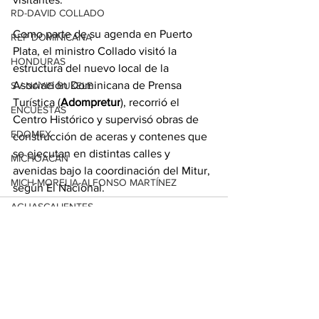
RD-DAVID COLLADO
Como parte de su agenda en Puerto 
REP DOMINICANA
Plata, el ministro Collado visitó la 
HONDURAS
estructura del nuevo local de la 
Asociación Dominicana de Prensa 
SV-NAYIB BUKELE
Turística (
Adompretur
), recorrió el 
ENCUESTAS
Centro Histórico y supervisó obras de 
EDOMEX
construcción de aceras y contenes que 
se ejecutan en distintas calles y 
MICHOACÁN
avenidas bajo la coordinación del Mitur, 
MICH-MORELIA-ALFONSO MARTÍNEZ
según El Nacional.
AGUASCALIENTES
AGUASCALIENTES
CDMX
Ver todo
Entradas relacionadas
CLAUDIA SHEINBAUM
EUA ELECCIONES