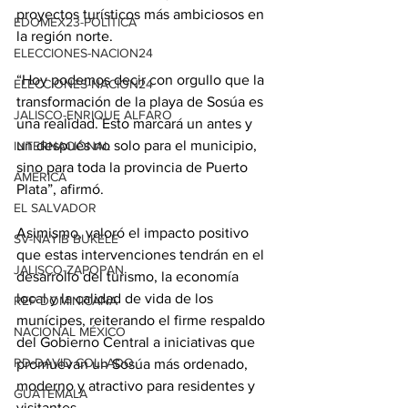
proyectos turísticos más ambiciosos en 
EDOMEX23-POLÍTICA
la región norte.
ELECCIONES-NACION24
“Hoy podemos decir con orgullo que la 
ELECCIONES-NACION24
transformación de la playa de Sosúa es 
JALISCO-ENRIQUE ALFARO
una realidad. Esto marcará un antes y 
un después no solo para el municipio, 
INTERNACIONAL
sino para toda la provincia de Puerto 
AMÉRICA
Plata”, afirmó.
EL SALVADOR
Asimismo, valoró el impacto positivo 
SV-NAYIB BUKELE
que estas intervenciones tendrán en el 
JALISCO-ZAPOPAN
desarrollo del turismo, la economía 
local y la calidad de vida de los 
REP DOMINICANA
munícipes, reiterando el firme respaldo 
NACIONAL MÉXICO
del Gobierno Central a iniciativas que 
RD-DAVID COLLADO
promuevan un Sosúa más ordenado, 
moderno y atractivo para residentes y 
GUATEMALA
visitantes.