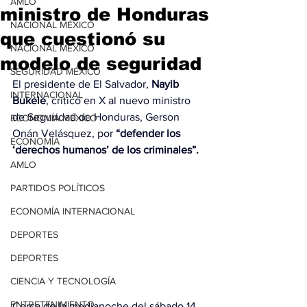
AMLO
ministro de Honduras
NACIONAL MÉXICO
que cuestionó su
NACIONAL MÉXICO
modelo de seguridad
SEGURIDAD MÉXICO
El presidente de El Salvador,
 Nayib 
INTERNACIONAL
Bukele
, criticó en X al nuevo ministro 
de Seguridad de Honduras, Gerson 
ECONOMÍA MÉXICO
Onán Velásquez, por 
“defender los 
ECONOMÍA
‘derechos humanos’ de los criminales”.
AMLO
PARTIDOS POLÍTICOS
ECONOMÍA INTERNACIONAL
DEPORTES
DEPORTES
CIENCIA Y TECNOLOGÍA
ENTRETENIMIENTO
Cerca de la medianoche del sábado 14 