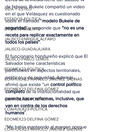
de febrero, Bukele compartió un video 
VIDA Y ESTILO
en el que Velásquez es cuestionado 
ESTADOS-POLÍTICA
sobre el llamado “
modelo Bukele de 
seguridad
” y responde que 
“no es una 
ENTRETENIMIENTO
receta para replicar exactamente en 
JALISCO-ENRIQUE ALFARO
todos los países”
.
JALISCO-GUADALAJARA
El funcionario hondureño explicó que El 
JALISCO-PABLO LEMUS
Salvador tiene características 
EDOMEX23-POLÍTICA
particulares en aspectos territoriales, 
políticos y de seguridad. Además, 
COAHUILA23-MANOLO JIMÉNEZ SALINAS
afirmó que existe “un
 control político 
EDOMEX23-DELFINA GÓMEZ
completo
 de la institucionalidad que 
permite hacer reformas, inclusive, que 
COAHUILA23-POLÍTICA
van en contra de los derechos 
COAHUILA23-POLÍTICA
humanos
”.
EDOMEX23-DELFINA GÓMEZ
“Me había mantenido al margen porque 
COAHUILA23-MANOLO JIMÉNEZ SALINAS