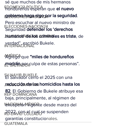
sé que muchos de mis hermanos 
EDOMEX23-POLÍTICA
hondureños esperan que 
el nuevo 
gobierno haga algo por la seguridad
. 
ELECCIONES-NACION24
Pero escuchar al nuevo ministro de 
ELECCIONES-NACION24
Seguridad 
defender los ‘derechos 
JALISCO-ENRIQUE ALFARO
humanos’ de los criminales es triste
, de 
verdad”, escribió Bukele.
INTERNACIONAL
AMÉRICA
Agregó que 
“miles de hondureños 
morirán
 por culpa de estas personas”.
EL SALVADOR
SV-NAYIB BUKELE
El Salvador cerró el 2025 con una 
reducción de los homicidios hasta los 
JALISCO-ZAPOPAN
82
. El Gobierno de Bukele atribuye esa 
REP DOMINICANA
baja, principalmente, al régimen de 
NACIONAL MÉXICO
excepción vigente desde marzo del 
2022, con el cual se suspenden 
RD-DAVID COLLADO
garantías constitucio
nales.
GUATEMALA