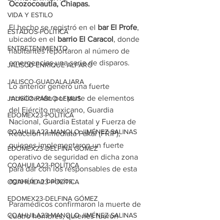
Ocozocoautla, Chiapas.
VIDA Y ESTILO
El hecho se registró en el 
bar El Profe
, 
ESTADOS-POLÍTICA
ubicado en el 
barrio El Caracol
, donde 
ENTRETENIMIENTO
habitantes reportaron al número de 
emergencias una serie de disparos.
JALISCO-ENRIQUE ALFARO
JALISCO-GUADALAJARA
Lo anterior generó una fuerte 
movilización por parte de elementos 
JALISCO-PABLO LEMUS
del Ejército mexicano, Guardia 
EDOMEX23-POLÍTICA
Nacional, Guardia Estatal y Fuerza de 
COAHUILA23-MANOLO JIMÉNEZ SALINAS
Reacción Inmediata Pakal (FRIP), 
quienes implementaron un fuerte 
EDOMEX23-DELFINA GÓMEZ
operativo de seguridad en dicha zona 
COAHUILA23-POLÍTICA
para dar con los responsables de esta 
agresión a balazos.
COAHUILA23-POLÍTICA
EDOMEX23-DELFINA GÓMEZ
Paramédicos confirmaron la muerte de 
COAHUILA23-MANOLO JIMÉNEZ SALINAS
cuatro hombres, quienes fueron 