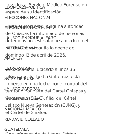
llevados al Servicio Médico Forense en 
EDOMEX23-POLÍTICA
espera de su identificación.
ELECCIONES-NACION24
Hasta el momento, ninguna autoridad 
ELECCIONES-NACION24
de Chiapas ha informado de personas 
JALISCO-ENRIQUE ALFARO
detenidas por este ataque armado en el 
bar de Ocozocoautla la noche del 
INTERNACIONAL
domingo 12 de abril de 2026.
AMÉRICA
EL SALVADOR
Ocozocoautla, ubicado a unos 35 
kilómetros de Tuxtla Gutiérrez, está 
SV-NAYIB BUKELE
inmerso en una lucha por el control del 
JALISCO-ZAPOPAN
territorio por parte del Cártel Chiapas y 
Guatemala (CCyG), filial del Cártel 
REP DOMINICANA
Jalisco Nueva Generación (CJNG), y 
NACIONAL MÉXICO
el Cártel de Sinaloa.
RD-DAVID COLLADO
GUATEMALA
Con información de López-Dóriga 