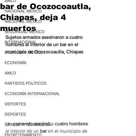
AMLO
bar de Ocozocoautla,
NACIONAL MÉXICO
Chiapas, deja 4
NACIONAL MÉXICO
muertos
SEGURIDAD MÉXICO
Sujetos armados asesinaron a cuatro 
INTERNACIONAL
hombres al interior de un bar en el 
municipio de Ocozocoautla, Chiapas
ECONOMÍA MÉXICO
ECONOMÍA
AMLO
PARTIDOS POLÍTICOS
ECONOMÍA INTERNACIONAL
DEPORTES
DEPORTES
Un
 comando asesinó
 a
 cuatro hombres
CIENCIA Y TECNOLOGÍA
al interior de un 
bar
 en el municipio de 
ENTRETENIMIENTO