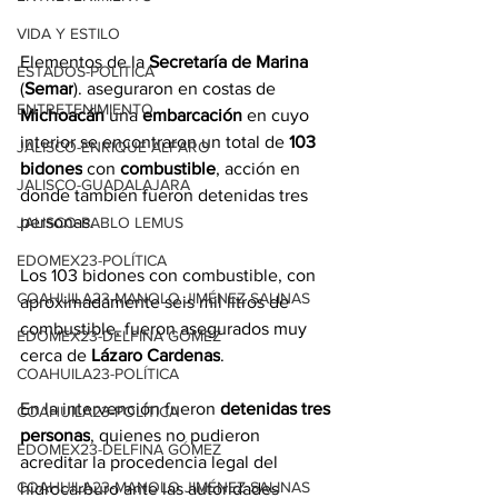
VIDA Y ESTILO
Elementos de la 
Secretaría de Marina
ESTADOS-POLÍTICA
(
Semar
). aseguraron en costas de 
ENTRETENIMIENTO
Michoacán
 una 
embarcación
 en cuyo 
interior se encontraron un total de 
103 
JALISCO-ENRIQUE ALFARO
bidones
 con 
combustible
, acción en 
JALISCO-GUADALAJARA
donde también fueron detenidas tres 
personas.
JALISCO-PABLO LEMUS
EDOMEX23-POLÍTICA
Los 103 bidones con combustible, con 
COAHUILA23-MANOLO JIMÉNEZ SALINAS
aproximadamente seis mil litros de 
combustible, fueron asegurados muy 
EDOMEX23-DELFINA GÓMEZ
cerca de 
Lázaro Cardenas
.
COAHUILA23-POLÍTICA
En la intervención fueron
 detenidas tres 
COAHUILA23-POLÍTICA
personas
, quienes no pudieron 
EDOMEX23-DELFINA GÓMEZ
acreditar la procedencia legal del 
COAHUILA23-MANOLO JIMÉNEZ SALINAS
hidrocarburo ante las autoridades 