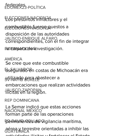
federales.
EDOMEX23-POLÍTICA
ELECCIONES-NACION24
Los presuntos infractores y el 
combustible fueron puestos a 
ELECCIONES-NACION24
disposición de las autoridades 
JALISCO-ENRIQUE ALFARO
correspondientes, con el fin de integrar 
la carpeta de investigación.
INTERNACIONAL
AMÉRICA
Se cree que este combustible 
EL SALVADOR
asegurado en costas de Michoacán era 
utilizado para abastecer a 
SV-NAYIB BUKELE
embarcaciones que realizan actividades 
JALISCO-ZAPOPAN
ilícitas en la región.
REP DOMINICANA
La Semar indicó que estas acciones 
NACIONAL MÉXICO
forman parte de las operaciones 
RD-DAVID COLLADO
permanentes de vigilancia marítima, 
aérea y terrestre orientadas a inhibir las 
GUATEMALA
actividades ilícitas y fortalecer el Estado 