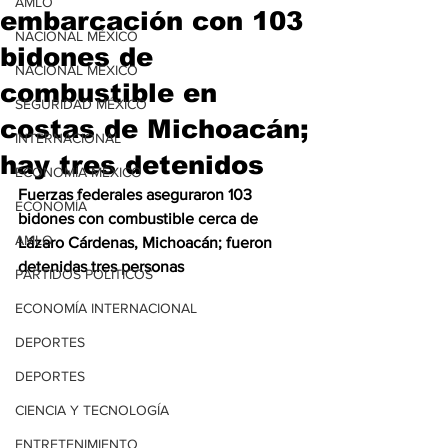
AMLO
embarcación con 103
NACIONAL MÉXICO
bidones de
NACIONAL MÉXICO
combustible en
SEGURIDAD MÉXICO
costas de Michoacán;
INTERNACIONAL
hay tres detenidos
ECONOMÍA MÉXICO
Fuerzas federales aseguraron 103 
ECONOMÍA
bidones con combustible cerca de 
AMLO
Lázaro Cárdenas, Michoacán; fueron 
detenidas tres personas
PARTIDOS POLÍTICOS
ECONOMÍA INTERNACIONAL
DEPORTES
DEPORTES
CIENCIA Y TECNOLOGÍA
ENTRETENIMIENTO