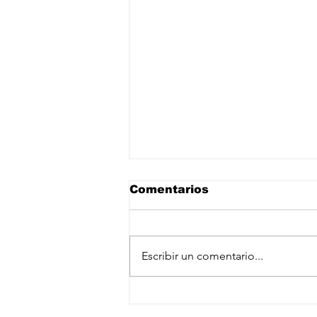
Comentarios
Escribir un comentario...
Trump amenaza a la
BBC con una demanda