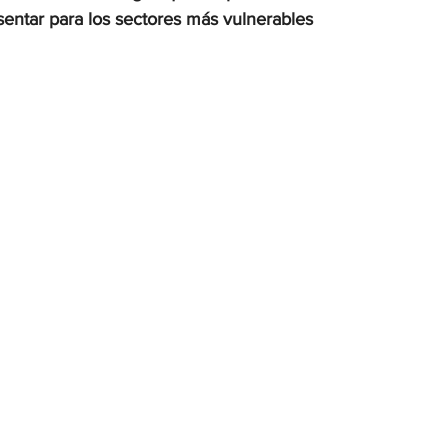
entar para los sectores más vulnerables
OMEX23-POLÍTICA
COAHUILA23-MANOLO JIMÉNEZ SALI
COAHUILA23-POLÍTICA
COAHUILA23-POLÍTICA
COAHUILA23-MANOLO JIMÉNEZ SALINAS
EDOMEX23-P
ELECCIONES-NACION24