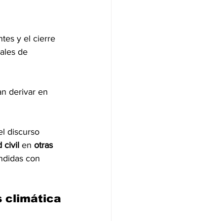
tes y el cierre 
ales de 
an derivar en 
el discurso 
 civil
 en 
otras
endidas con 
 climática