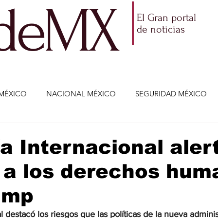
ldeMX
El Gran portal
de noticias
MÉXICO
NACIONAL MÉXICO
SEGURIDAD MÉXICO
NOMÍA
AMLO
PARTIDOS POLÍTICOS
ECONOMÍA
a Internacional aler
 a los derechos hum
CIENCIA Y TECNOLOGÍA
ENTRETENIMIENTO
VIDA
ump
ETENIMIENTO
JALISCO-ENRIQUE ALFARO
JALISCO-
l destacó los riesgos que las políticas de la nueva admini