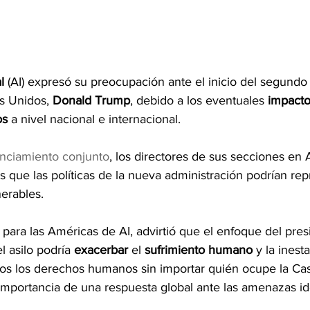
l
 (AI) expresó su preocupación ante el inicio del segund
s Unidos, 
Donald
Trump
, debido a los eventuales 
impacto
os
 a nivel nacional e internacional.
nciamiento conjunto
, los directores de sus secciones en
s que las políticas de la nueva administración podrían rep
erables.
 para las Américas de AI, advirtió que el enfoque del pre
el asilo podría 
exacerbar
 el 
sufrimiento humano
 y la inest
s los derechos humanos sin importar quién ocupe la Cas
 importancia de una respuesta global ante las amenazas id