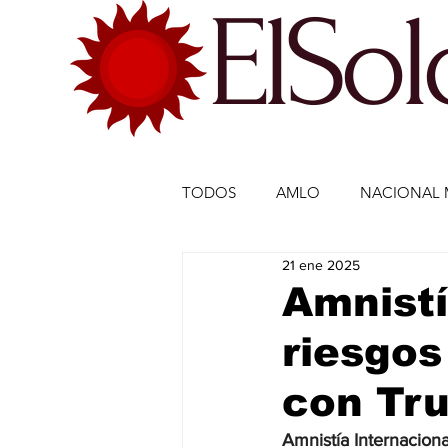
ElSo
TODOS
AMLO
NACIONAL 
21 ene 2025
ECONOMÍA MÉXICO
ECO
Amnistí
riesgos
DEPORTES
DEPORTES
con Tr
ESTADOS-POLÍTICA
ENTR
Amnistía Internaciona