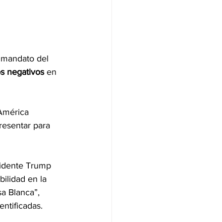
o mandato del 
s negativos
 en 
 América 
resentar para 
sidente Trump 
abilidad en la 
a Blanca”, 
entificadas.