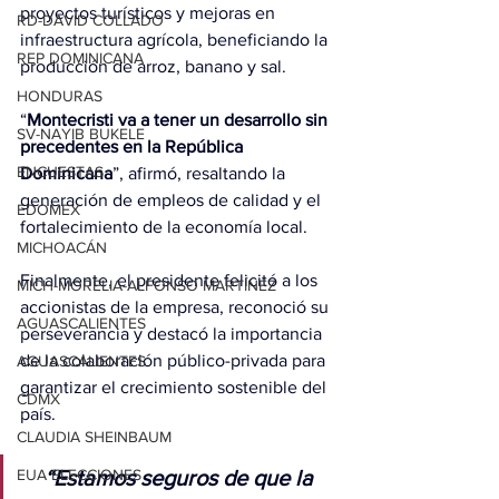
proyectos turísticos y mejoras en 
RD-DAVID COLLADO
infraestructura agrícola, beneficiando la 
REP DOMINICANA
producción de arroz, banano y 
sal
.
HONDURAS
“
Montecristi va a tener un desarrollo sin 
SV-NAYIB BUKELE
precedentes en la República 
ENCUESTAS
Dominicana
”, afirmó, resaltando la 
generación de empleos de calidad y el 
EDOMEX
fortalecimiento de la economía local.
MICHOACÁN
Finalmente, el presidente felicitó a los 
MICH-MORELIA-ALFONSO MARTÍNEZ
accionistas de la empresa, reconoció su 
AGUASCALIENTES
perseverancia y destacó la importancia 
de la colaboración público-privada para 
AGUASCALIENTES
garantizar el crecimiento sostenible del 
CDMX
país.
CLAUDIA SHEINBAUM
EUA ELECCIONES
“Estamos seguros de que la 