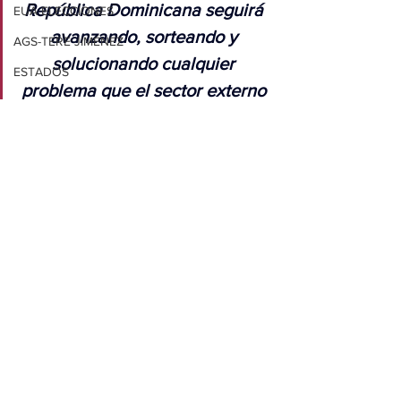
República Dominicana seguirá 
EUA ELECCIONES
avanzando, sorteando y 
AGS-TERE JIMÉNEZ
solucionando cualquier 
ESTADOS
problema que el sector externo 
internacional presente”, 
concluyó.
Ver todo
Entradas relacionadas