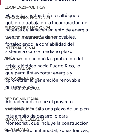
EDOMEX23-POLÍTICA
El mandatario también resaltó que el 
ELECCIONES-NACION24
gobierno trabaja en la incorporación de 
ELECCIONES-NACION24
baterías de almacenamiento de energía 
y en la integración de renovables, 
JALISCO-ENRIQUE ALFARO
fortaleciendo la confiabilidad del 
INTERNACIONAL
sistema a corto y mediano plazo. 
AMÉRICA
Además, mencionó la aprobación del 
cable eléctrico hacia Puerto Rico, lo 
EL SALVADOR
que permitirá exportar energía y 
SV-NAYIB BUKELE
aprovechar la generación renovable 
durante el día.
JALISCO-ZAPOPAN
REP DOMINICANA
Abinader indicó que el proyecto 
energético es solo una pieza de un plan 
NACIONAL MÉXICO
más amplio de desarrollo para 
RD-DAVID COLLADO
Montecristi, que incluye la construcción 
GUATEMALA
de un puerto multimodal, zonas francas, 