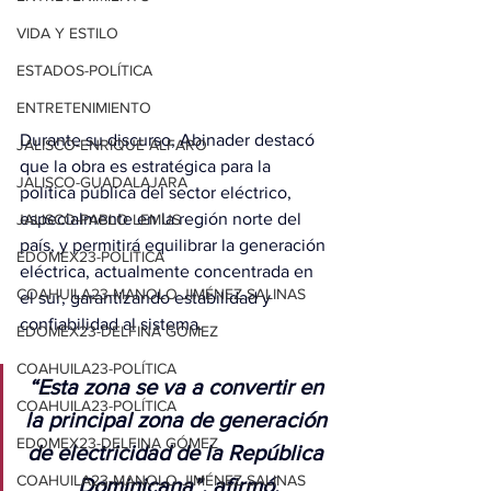
VIDA Y ESTILO
ESTADOS-POLÍTICA
ENTRETENIMIENTO
Durante su discurso, Abinader destacó 
JALISCO-ENRIQUE ALFARO
que la obra es estratégica para la 
JALISCO-GUADALAJARA
política pública del sector eléctrico, 
especialmente en la región norte del 
JALISCO-PABLO LEMUS
país, y permitirá equilibrar la generación 
EDOMEX23-POLÍTICA
eléctrica, actualmente concentrada en 
COAHUILA23-MANOLO JIMÉNEZ SALINAS
el sur, garantizando estabilidad y 
confiabilidad al sistema.
EDOMEX23-DELFINA GÓMEZ
COAHUILA23-POLÍTICA
“Esta zona se va a convertir en 
COAHUILA23-POLÍTICA
la principal zona de generación 
EDOMEX23-DELFINA GÓMEZ
de electricidad de la República 
COAHUILA23-MANOLO JIMÉNEZ SALINAS
Dominicana”, afirmó.