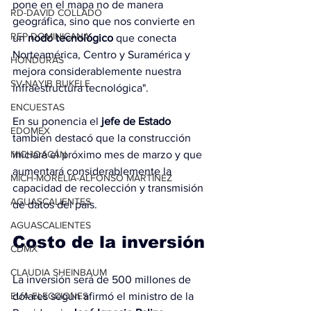
pone en el mapa no de manera 
RD-DAVID COLLADO
geográfica, sino que nos convierte en 
REP DOMINICANA
un 
nodo tecnológico
 que conecta 
Norteamérica, Centro y Suramérica y 
HONDURAS
mejora considerablemente nuestra 
SV-NAYIB BUKELE
infraestructura tecnológica".
ENCUESTAS
En su ponencia el 
jefe de Estado
EDOMEX
también destacó que la construcción 
iniciará el próximo mes de marzo y que 
MICHOACÁN
aumentará considerablemente la 
MICH-MORELIA-ALFONSO MARTÍNEZ
capacidad de recolección y transmisión 
AGUASCALIENTES
de datos del país.
AGUASCALIENTES
Costo de la inversión
CDMX
CLAUDIA SHEINBAUM
La inversión será de 500 millones de 
dólares según afirmó el ministro de la 
EUA ELECCIONES