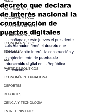
AMLO
decreto que declara
NACIONAL MÉXICO
de interés nacional la
NACIONAL MÉXICO
construcción de
SEGURIDAD MÉXICO
puertos digitales
INTERNACIONAL
La mañana de este jueves el presidente 
ECONOMÍA MÉXICO
Luis Abinader
, firmó el 
decreto
 que 
ECONOMÍA
declara de alto interés la construcción y 
establecimiento de 
puertos de 
AMLO
intercambio digital
 en la República 
PARTIDOS POLÍTICOS
Dominicana.
ECONOMÍA INTERNACIONAL
DEPORTES
DEPORTES
CIENCIA Y TECNOLOGÍA
ENTRETENIMIENTO