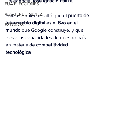
Presidencia 
José Ignacio Paliza
.
EUA ELECCIONES
AGS-TERE JIMÉNEZ
Paliza también resaltó que el 
puerto de 
intercambio digital
 es el 
8vo en el 
ESTADOS
mundo
 que Google construye, y que 
eleva las capacidades de nuestro país 
en materia de 
competitividad 
tecnológica
.
El referido 
decreto
 fue firmado este 
jueves en el 
Salón Las Cariátides
 del 
Palacio Nacional
, en un acto donde se 
presentó el proyecto del puerto de 
Intercambio digital.
Ver todo
Entradas relacionadas