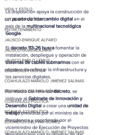
VIDA Y ESTILO
La disposición apoya la construcción de 
un 
puerto de intercambio digital
 en el 
ESTADOS-POLÍTICA
país de la 
multinacional tecnológica 
ENTRETENIMIENTO
Google
.
JALISCO-ENRIQUE ALFARO
El 
decreto 113-26 busca
 fomentar la 
JALISCO-GUADALAJARA
instalación, despliegue y operación de 
JALISCO-PABLO LEMUS
sistemas de cables submarinos
 con el 
objetivo de reforzar la infraestructura y 
EDOMEX23-POLÍTICA
los servicios digitales.
COAHUILA23-MANOLO JIMÉNEZ SALINAS
Por medio del referido 
decreto
, se 
EDOMEX23-DELFINA GÓMEZ
instruye al 
Gabinete de Innovación y 
COAHUILA23-POLÍTICA
Desarrollo Digital
 a crear una 
unidad de 
COAHUILA23-POLÍTICA
trabajo
 presidida por el ministro de la 
Presidencia y coordinada por el 
EDOMEX23-DELFINA GÓMEZ
viceministro de Ejecución de Proyectos 
COAHUILA23-MANOLO JIMÉNEZ SALINAS
Presidenciales con el objetivo de dar 