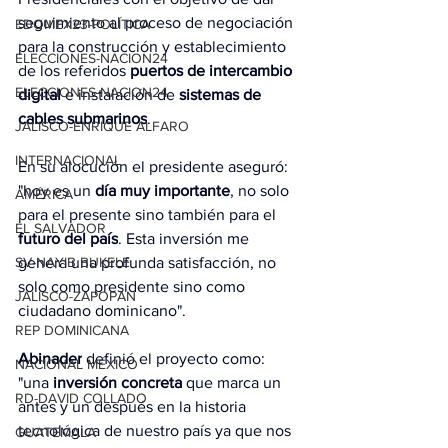
seguimiento al proceso de negociación 
EDOMEX23-POLÍTICA
para la construcción y establecimiento 
ELECCIONES-NACION24
de los referidos 
puertos de intercambio 
ELECCIONES-NACION24
digital
 e instalación de 
sistemas de 
cables submarinos
.
JALISCO-ENRIQUE ALFARO
INTERNACIONAL
En su alocución el presidente aseguró: 
"hoy es un 
día muy importante
, no solo 
AMÉRICA
para el presente sino también para el 
EL SALVADOR
futuro del país
. Esta inversión me 
genera una profunda satisfacción, no 
SV-NAYIB BUKELE
solo como presidente sino como 
JALISCO-ZAPOPAN
ciudadano dominicano".
REP DOMINICANA
Abinader
 definió el proyecto como: 
NACIONAL MÉXICO
"una 
inversión concreta
 que marca un 
RD-DAVID COLLADO
antes y un después en la historia 
tecnológica de nuestro país ya que nos 
GUATEMALA