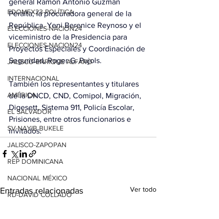
general Ramón Antonio Guzmán 
EDOMEX23-POLÍTICA
Peralta; la procuradora general de la 
República, Yeni Berenice Reynoso y el 
ELECCIONES-NACION24
viceministro de la Presidencia para 
ELECCIONES-NACION24
Proyectos Especiales y Coordinación de 
Seguridad, Roger G. Pujols.
JALISCO-ENRIQUE ALFARO
INTERNACIONAL
También los representantes y titulares 
AMÉRICA
de la DNCD, CND, Comipol, Migración, 
Digesett, Sistema 911, Policía Escolar, 
EL SALVADOR
Prisiones, entre otros funcionarios e 
SV-NAYIB BUKELE
invitados.
JALISCO-ZAPOPAN
REP DOMINICANA
NACIONAL MÉXICO
Ver todo
Entradas relacionadas
RD-DAVID COLLADO
GUATEMALA