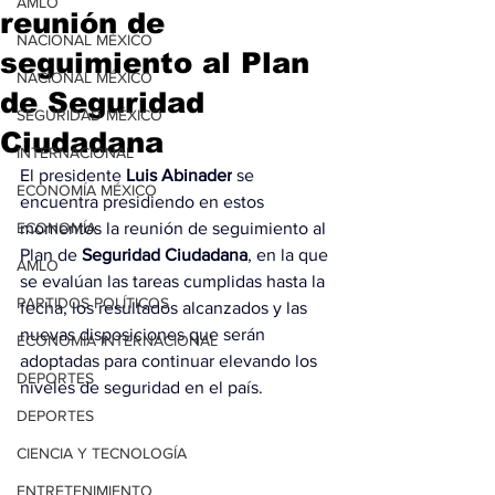
AMLO
reunión de
NACIONAL MÉXICO
seguimiento al Plan
NACIONAL MÉXICO
de Seguridad
SEGURIDAD MÉXICO
Ciudadana
INTERNACIONAL
El presidente 
Luis Abinader
 se 
ECONOMÍA MÉXICO
encuentra presidiendo en estos 
ECONOMÍA
momentos la reunión de seguimiento al 
Plan de 
Seguridad Ciudadana
, en la que 
AMLO
se evalúan las tareas cumplidas hasta la 
PARTIDOS POLÍTICOS
fecha, los resultados alcanzados y las 
nuevas disposiciones que serán 
ECONOMÍA INTERNACIONAL
adoptadas para continuar elevando los 
DEPORTES
niveles de seguridad en el país.
DEPORTES
CIENCIA Y TECNOLOGÍA
ENTRETENIMIENTO