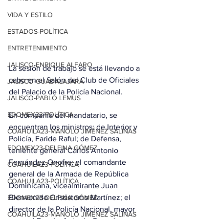
VIDA Y ESTILO
ESTADOS-POLÍTICA
ENTRETENIMIENTO
JALISCO-ENRIQUE ALFARO
La sesión de trabajo se está llevando a 
cabo en el Salón del Club de Oficiales 
JALISCO-GUADALAJARA
del Palacio de la Policía Nacional.
JALISCO-PABLO LEMUS
EDOMEX23-POLÍTICA
En compañía del mandatario, se 
encuentran los ministros; de Interior y 
COAHUILA23-MANOLO JIMÉNEZ SALINAS
Policía, Faride Raful; de Defensa, 
EDOMEX23-DELFINA GÓMEZ
teniente general Carlos Antonio 
Fernández Onofre; el comandante 
COAHUILA23-POLÍTICA
general de la Armada de República 
COAHUILA23-POLÍTICA
Dominicana, vicealmirante Juan 
Bienvenido Crisóstomo Martínez; el 
EDOMEX23-DELFINA GÓMEZ
director de la Policía Nacional, mayor 
COAHUILA23-MANOLO JIMÉNEZ SALINAS