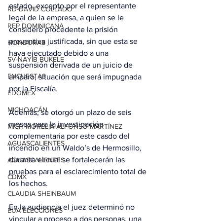
estado, excepto por el representante 
RD-DAVID COLLADO
legal de la empresa, a quien se le 
REP DOMINICANA
consideró procedente la prisión 
preventiva justificada, sin que esta se 
HONDURAS
haya ejecutado debido a una 
SV-NAYIB BUKELE
suspensión derivada de un juicio de 
ENCUESTAS
amparo, situación que será impugnada 
por la Fiscalía.
EDOMEX
MICHOACÁN
Además, se otorgó un plazo de seis 
meses para la investigación 
MICH-MORELIA-ALFONSO MARTÍNEZ
complementaria por este casdo del 
AGUASCALIENTES
incendio en un Waldo’s de Hermosillo, 
durante el cual se fortalecerán las 
AGUASCALIENTES
pruebas para el esclarecimiento total de 
CDMX
los hechos.
CLAUDIA SHEINBAUM
En la audiencia el juez determinó no 
EUA ELECCIONES
vincular a proceso a dos personas, una 