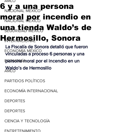
AMLO
6 y a una persona
NACIONAL MÉXICO
moral por incendio en
NACIONAL MÉXICO
una tienda Waldo’s de
SEGURIDAD MÉXICO
Hermosillo, Sonora
INTERNACIONAL
La Fiscalía de Sonora detalló que fueron 
ECONOMÍA MÉXICO
vinculadas a proceso 6 personas y una 
ECONOMÍA
persona moral por el incendio en un 
Waldo’s de Hermosillo
AMLO
PARTIDOS POLÍTICOS
ECONOMÍA INTERNACIONAL
DEPORTES
DEPORTES
CIENCIA Y TECNOLOGÍA
ENTRETENIMIENTO