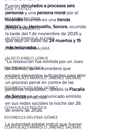
Fueron 
vinculados a procesos seis 
VIDA Y ESTILO
personas
 y una
 persona moral
 por el 
ESTADOS-POLÍTICA
incendio
 ocurrido en una 
tienda 
Waldo’s 
de
 Hermosillo, Sonora
, ocurrido 
ENTRETENIMIENTO
la tarde del 
1 de noviembre de 2025
 y 
JALISCO-ENRIQUE ALFARO
que dejó un saldo de 
24 muertos y 15 
más lesionados
.
JALISCO-GUADALAJARA
JALISCO-PABLO LEMUS
“La resolución fue emitida por un Juez 
EDOMEX23-POLÍTICA
de Control, quien consideró que 
existen elementos suficientes para abrir 
COAHUILA23-MANOLO JIMÉNEZ SALINAS
un proceso penal en contra de las 
EDOMEX23-DELFINA GÓMEZ
personas imputadas”, detalló la 
Fiscalía 
de Sonora
 en un comunicado emitido 
COAHUILA23-POLÍTICA
en sus redes sociales la noche del 26 
COAHUILA23-POLÍTICA
de enero de 2026.
EDOMEX23-DELFINA GÓMEZ
La autoridad estatal indicó que fueron 
COAHUILA23-MANOLO JIMÉNEZ SALINAS