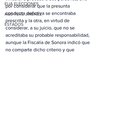
EUA ELECCIONES
por considerar que la presunta 
conducta delictiva se encontraba 
AGS-TERE JIMÉNEZ
prescrita y la otra, en virtud de 
ESTADOS
considerar, a su juicio, que no se 
acreditaba su probable responsabilidad, 
aunque la Fiscalía de Sonora indicó que 
no comparte dicho criterio y que 
apelará tal decisión.
Con información de López-Dóriga 
Digital
Ver todo
Entradas relacionadas