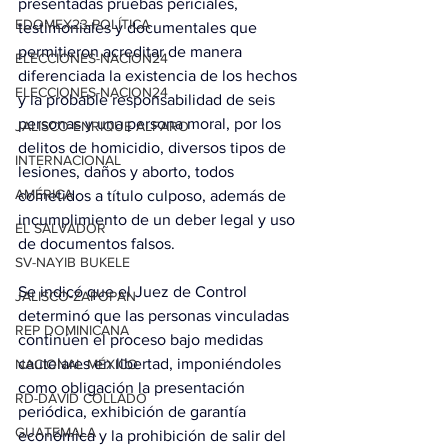
presentadas pruebas periciales, 
EDOMEX23-POLÍTICA
testimoniales y documentales que 
permitieron acreditar de manera 
ELECCIONES-NACION24
diferenciada la existencia de los hechos 
ELECCIONES-NACION24
y la probable responsabilidad de seis 
personas y una persona moral, por los 
JALISCO-ENRIQUE ALFARO
delitos de homicidio, diversos tipos de 
INTERNACIONAL
lesiones, daños y aborto, todos 
AMÉRICA
cometidos a título culposo, además de 
incumplimiento de un deber legal y uso 
EL SALVADOR
de documentos falsos.
SV-NAYIB BUKELE
Se indicó que el Juez de Control 
JALISCO-ZAPOPAN
determinó que las personas vinculadas 
REP DOMINICANA
continúen el proceso bajo medidas 
cautelares en libertad, imponiéndoles 
NACIONAL MÉXICO
como obligación la presentación 
RD-DAVID COLLADO
periódica, exhibición de garantía 
GUATEMALA
económica y la prohibición de salir del 