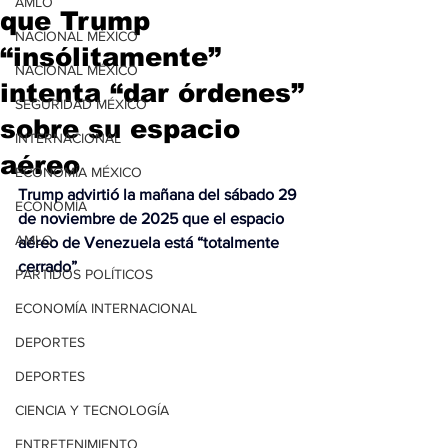
AMLO
que Trump
NACIONAL MÉXICO
“insólitamente”
NACIONAL MÉXICO
intenta “dar órdenes”
SEGURIDAD MÉXICO
sobre su espacio
INTERNACIONAL
aéreo
ECONOMÍA MÉXICO
Trump advirtió la mañana del sábado 29 
ECONOMÍA
de noviembre de 2025 que el espacio 
AMLO
aéreo de Venezuela está “totalmente 
cerrado”
PARTIDOS POLÍTICOS
ECONOMÍA INTERNACIONAL
DEPORTES
DEPORTES
CIENCIA Y TECNOLOGÍA
ENTRETENIMIENTO