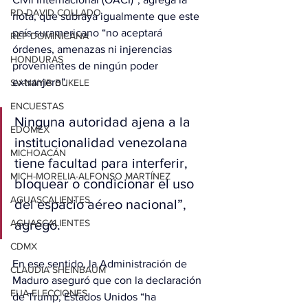
RD-DAVID COLLADO
nota, que subraya igualmente que este 
país suramericano “no aceptará 
REP DOMINICANA
órdenes, amenazas ni injerencias 
HONDURAS
provenientes de ningún poder 
extranjero”.
SV-NAYIB BUKELE
ENCUESTAS
Ninguna autoridad ajena a la 
EDOMEX
institucionalidad venezolana 
MICHOACÁN
tiene facultad para interferir, 
MICH-MORELIA-ALFONSO MARTÍNEZ
bloquear o condicionar el uso 
AGUASCALIENTES
del espacio aéreo nacional”, 
AGUASCALIENTES
agregó.
CDMX
En ese sentido, la Administración de 
CLAUDIA SHEINBAUM
Maduro aseguró que con la declaración 
EUA ELECCIONES
de Trump, Estados Unidos “ha 