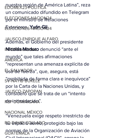
nuestra región de América Latina”, reza 
EDOMEX23-POLÍTICA
un comunicado difundido en Telegram 
ELECCIONES-NACION24
por el ministro de Relaciones 
Exteriores, 
Yván Gil
.
ELECCIONES-NACION24
JALISCO-ENRIQUE ALFARO
Además, el Gobierno del presidente
Nicolás Maduro
 denunció “ante el 
INTERNACIONAL
mundo” que tales afirmaciones 
AMÉRICA
“representan una amenaza explícita de 
EL SALVADOR
uso de fuerza”, que, asegura, está 
“prohibida de forma clara e inequívoca” 
SV-NAYIB BUKELE
por la Carta de la Naciones Unidas, y 
JALISCO-ZAPOPAN
consideró que se trata de un “intento 
de intimidación”.
REP DOMINICANA
NACIONAL MÉXICO
“Venezuela exige respeto irrestricto de 
RD-DAVID COLLADO
su espacio aéreo, protegido bajo las 
normas de la Organización de Aviación 
GUATEMALA
Civil Internacional (OACI)”, agrega la 