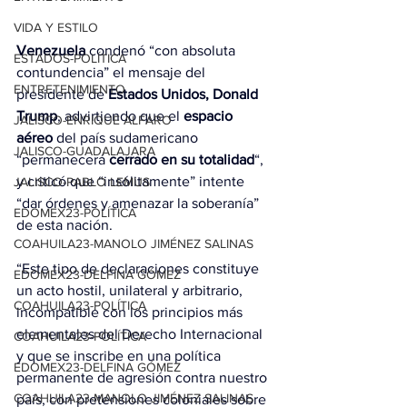
VIDA Y ESTILO
Venezuela
 condenó “con absoluta 
ESTADOS-POLÍTICA
contundencia” el mensaje del 
ENTRETENIMIENTO
presidente de 
Estados Unidos, Donald 
Trump
, advirtiendo que el 
espacio 
JALISCO-ENRIQUE ALFARO
aéreo
 del país sudamericano 
JALISCO-GUADALAJARA
“permanecerá 
cerrado en su totalidad
“, 
y criticó que “insólitamente” intente 
JALISCO-PABLO LEMUS
“dar órdenes y amenazar la soberanía” 
EDOMEX23-POLÍTICA
de esta nación.
COAHUILA23-MANOLO JIMÉNEZ SALINAS
“Este tipo de declaraciones constituye 
EDOMEX23-DELFINA GÓMEZ
un acto hostil, unilateral y arbitrario, 
COAHUILA23-POLÍTICA
incompatible con los principios más 
elementales del Derecho Internacional 
COAHUILA23-POLÍTICA
y que se inscribe en una política 
EDOMEX23-DELFINA GÓMEZ
permanente de agresión contra nuestro 
COAHUILA23-MANOLO JIMÉNEZ SALINAS
país, con pretensiones coloniales sobre 