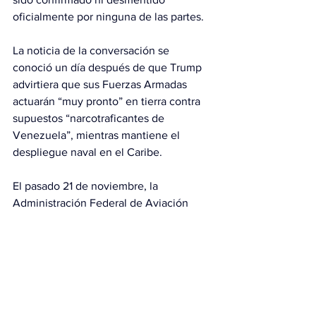
oficialmente por ninguna de las partes.
La noticia de la conversación se 
conoció un día después de que Trump 
advirtiera que sus Fuerzas Armadas 
actuarán “muy pronto” en tierra contra 
supuestos “narcotraficantes de 
Venezuela”, mientras mantiene el 
despliegue naval en el Caribe.
El pasado 21 de noviembre, la 
Administración Federal de Aviación 
(FAA) de EE.UU. instó a “extremar la 
precaución” al sobrevolar Venezuela y 
el sur del Caribe ante lo que considera 
“una situación potencialmente 
peligrosa” en la zona, lo que desató una 
seguidilla de cancelaciones de vuelos 