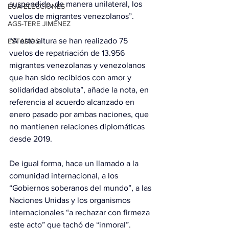
suspendido, de manera unilateral, los 
EUA ELECCIONES
vuelos de migrantes venezolanos”.
AGS-TERE JIMÉNEZ
“A esta altura se han realizado 75 
ESTADOS
vuelos de repatriación de 13.956 
migrantes venezolanas y venezolanos 
que han sido recibidos con amor y 
solidaridad absoluta”, añade la nota, en 
referencia al acuerdo alcanzado en 
enero pasado por ambas naciones, que 
no mantienen relaciones diplomáticas 
desde 2019.
De igual forma, hace un llamado a la 
comunidad internacional, a los 
“Gobiernos soberanos del mundo”, a las 
Naciones Unidas y los organismos 
internacionales “a rechazar con firmeza 
este acto” que tachó de “inmoral”.