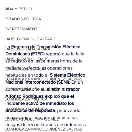
VIDA Y ESTILO
ESTADOS-POLÍTICA
ENTRETENIMIENTO
JALISCO-ENRIQUE ALFARO
La 
Empresa de Transmisión Eléctrica 
JALISCO-GUADALAJARA
Dominicana (ETED) 
reportó que la falla 
JALISCO-PABLO LEMUS
se registró en las primeras horas de la 
mañana y afectó las operaciones 
EDOMEX23-POLÍTICA
habituales en todo el 
Sistema Eléctrico 
COAHUILA23-MANOLO JIMÉNEZ SALINAS
Nacional Interconectado (SENI)
. En un 
comunicado oficial, 
el administrador 
EDOMEX23-DELFINA GÓMEZ
Alfonso Rodríguez explicó que el 
COAHUILA23-POLÍTICA
incidente activó de inmediato los 
COAHUILA23-POLÍTICA
protocolos de respuesta
, priorizando 
una recuperación que minimice los 
EDOMEX23-DELFINA GÓMEZ
riesgos de reconexiones desordenadas.
COAHUILA23-MANOLO JIMÉNEZ SALINAS