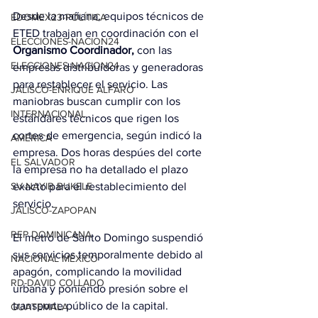
Desde la mañana, equipos técnicos de 
EDOMEX23-POLÍTICA
ETED trabajan en coordinación con el 
ELECCIONES-NACION24
Organismo Coordinador,
 con las 
ELECCIONES-NACION24
empresas distribuidoras y generadoras 
para restablecer el servicio. Las 
JALISCO-ENRIQUE ALFARO
maniobras buscan cumplir con los 
INTERNACIONAL
estándares técnicos que rigen los 
cortes de emergencia, según indicó la 
AMÉRICA
empresa. Dos horas despúes del corte 
EL SALVADOR
la empresa no ha detallado el plazo 
exacto para el restablecimiento del 
SV-NAYIB BUKELE
servicio.
JALISCO-ZAPOPAN
REP DOMINICANA
El metro de Santo Domingo suspendió 
sus servicios temporalmente debido al 
NACIONAL MÉXICO
apagón, complicando la movilidad 
RD-DAVID COLLADO
urbana y poniendo presión sobre el 
transporte público de la capital. 
GUATEMALA