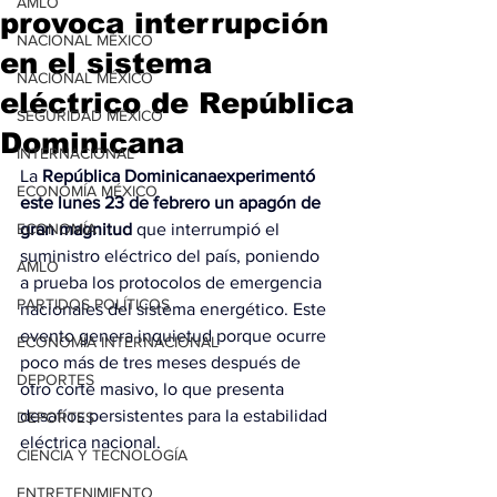
AMLO
provoca interrupción
NACIONAL MÉXICO
en el sistema
NACIONAL MÉXICO
eléctrico de República
SEGURIDAD MÉXICO
Dominicana
INTERNACIONAL
La 
República Dominicanaexperimentó 
ECONOMÍA MÉXICO
este lunes 23 de febrero un apagón de 
ECONOMÍA
gran magnitud
 que interrumpió el 
suministro eléctrico del país, poniendo 
AMLO
a prueba los protocolos de emergencia 
PARTIDOS POLÍTICOS
nacionales del sistema energético. Este 
evento genera inquietud porque ocurre 
ECONOMÍA INTERNACIONAL
poco más de tres meses después de 
DEPORTES
otro corte masivo, lo que presenta 
desafíos persistentes para la estabilidad 
DEPORTES
eléctrica nacional.
CIENCIA Y TECNOLOGÍA
ENTRETENIMIENTO