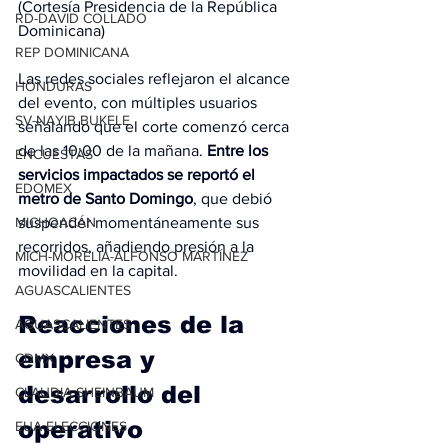
(Cortesía Presidencia de la República 
RD-DAVID COLLADO
Dominicana)
REP DOMINICANA
Las redes sociales reflejaron el alcance 
HONDURAS
del evento, con múltiples usuarios 
SV-NAYIB BUKELE
señalando que el corte comenzó cerca 
de las 10:00 de la mañana. 
Entre los 
ENCUESTAS
servicios impactados se reportó el 
EDOMEX
metro de Santo Domingo
, que debió 
suspender momentáneamente sus 
MICHOACÁN
recorridos, añadiendo presión a la 
MICH-MORELIA-ALFONSO MARTÍNEZ
movilidad en la capital.
AGUASCALIENTES
Reacciones de la 
AGUASCALIENTES
empresa y 
CDMX
desarrollo del 
CLAUDIA SHEINBAUM
operativo
EUA ELECCIONES