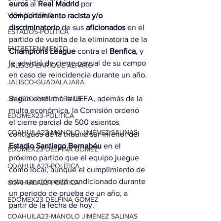
euros
 al 
Real Madrid
 por 
VIDA Y ESTILO
comportamiento racista y/o 
discriminatorio
 de sus 
aficionados
 en el 
ESTADOS-POLÍTICA
partido de vuelta de la eliminatoria de la
ENTRETENIMIENTO
Champions League
 contra el 
Benfica
, y 
le advirtió de cierre parcial de su campo 
JALISCO-ENRIQUE ALFARO
en caso de reincidencia durante un año.
JALISCO-GUADALAJARA
Según confirmó la UEFA, además de la 
JALISCO-PABLO LEMUS
multa económica, la Comisión ordenó 
EDOMEX23-POLÍTICA
el cierre parcial de 500 asientos 
COAHUILA23-MANOLO JIMÉNEZ SALINAS
contiguos de la tribuna sur inferior del 
Estadio Santiago Bernabéu
 en el 
EDOMEX23-DELFINA GÓMEZ
próximo partido que el equipo juegue 
COAHUILA23-POLÍTICA
como local, aunque el cumplimiento de 
esta sanción está condicionado durante 
COAHUILA23-POLÍTICA
un periodo de prueba de un año, a 
EDOMEX23-DELFINA GÓMEZ
partir de la fecha de hoy.
COAHUILA23-MANOLO JIMÉNEZ SALINAS