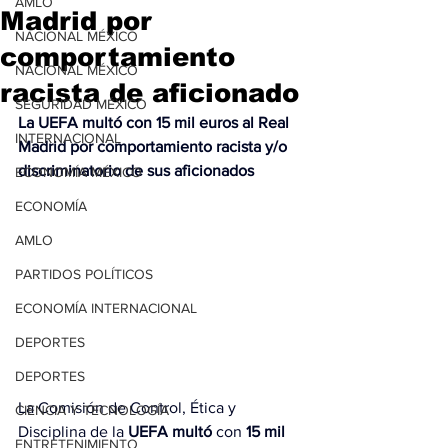
AMLO
Madrid por
NACIONAL MÉXICO
comportamiento
NACIONAL MÉXICO
racista de aficionado
SEGURIDAD MÉXICO
La UEFA multó con 15 mil euros al Real 
INTERNACIONAL
Madrid por comportamiento racista y/o 
discriminatorio de sus aficionados
ECONOMÍA MÉXICO
ECONOMÍA
AMLO
PARTIDOS POLÍTICOS
ECONOMÍA INTERNACIONAL
DEPORTES
DEPORTES
La Comisión de Control, Ética y 
CIENCIA Y TECNOLOGÍA
Disciplina de la 
UEFA
multó
 con
 15 mil 
ENTRETENIMIENTO