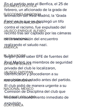
En el partido ante el Benfica, el 25 de 
EDOMEX23-POLÍTICA
febrero, un aficionado de la grada de 
ELECCIONES-NACION24
animación del Real Madrid, la ‘Grada 
Fans’ en la que se desplegó un tifo 
ELECCIONES-NACION24
contra el racismo, fue expulsado del 
JALISCO-ENRIQUE ALFARO
recinto tras ser captado por las cámaras 
de la transmisión del encuentro 
INTERNACIONAL
realizando el saludo nazi.
AMÉRICA
EL SALVADOR
Según pudo saber EFE de fuentes del 
Real Madrid, los miembros de seguridad 
SV-NAYIB BUKELE
privada del club le localizaron, 
JALISCO-ZAPOPAN
identificaron y procedieron a su 
expulsión del estadio antes del partido. 
REP DOMINICANA
El club pidió de manera urgente a su 
NACIONAL MÉXICO
Comisión de Disciplina del club que 
RD-DAVID COLLADO
iniciase unrocedimiento inmediato de 
expulsión.
GUATEMALA