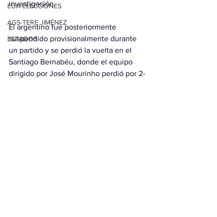
investigación.
EUA ELECCIONES
AGS-TERE JIMÉNEZ
El argentino fue posteriormente 
suspendido provisionalmente durante 
ESTADOS
un partido y se perdió la vuelta en el 
Santiago Bernabéu, donde el equipo 
dirigido por José Mourinho perdió por 2-
1 y quedó eliminado de la competición 
europea.
Con información de EFE
Ver todo
Entradas relacionadas