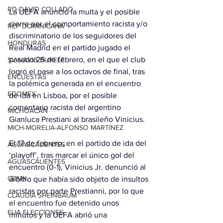
RD-DAVID COLLADO
La UEFA anunció la multa y el posible 
cierre por el comportamiento racista y/o 
REP DOMINICANA
discriminatorio de los seguidores del 
HONDURAS
Real Madrid en el partido jugado el 
pasado 25 de febrero, en el que el club 
SV-NAYIB BUKELE
logró el pase a los octavos de final, tras 
ENCUESTAS
la polémica generada en el encuentro 
EDOMEX
de ida en Lisboa, por el posible 
comentario racista del argentino 
MICHOACÁN
Gianluca Prestiani al brasileño Vinicius.
MICH-MORELIA-ALFONSO MARTÍNEZ
El 17 de febrero, en el partido de ida del 
AGUASCALIENTES
‘playoff’, tras marcar el único gol del 
AGUASCALIENTES
encuentro (0-1), Vinicius Jr. denunció al 
CDMX
árbitro que había sido objeto de insultos 
racistas por parte Prestianni, por lo que 
CLAUDIA SHEINBAUM
el encuentro fue detenido unos 
EUA ELECCIONES
minutos y la UEFA abrió una 