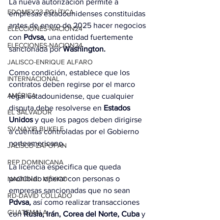
La nueva autorización permite a 
EDOMEX23-POLÍTICA
empresas estadounidenses constituidas 
antes de enero de 2025 hacer negocios 
ELECCIONES-NACION24
con 
Pdvsa,
 una entidad fuertemente 
ELECCIONES-NACION24
sancionada por 
Washington.
JALISCO-ENRIQUE ALFARO
Como condición, establece que los 
INTERNACIONAL
contratos deben regirse por el marco 
AMÉRICA
legal estadounidense, que cualquier 
disputa debe resolverse en 
Estados 
EL SALVADOR
Unidos
 y que los pagos deben dirigirse 
SV-NAYIB BUKELE
a cuentas controladas por el Gobierno 
norteamericano.
JALISCO-ZAPOPAN
REP DOMINICANA
La licencia especifica que queda 
prohibido operar con personas o 
NACIONAL MÉXICO
empresas sancionadas que no sean 
RD-DAVID COLLADO
Pdvsa,
 así como realizar transacciones 
GUATEMALA
con 
Rusia, Irán, Corea del Norte, Cuba
 y 