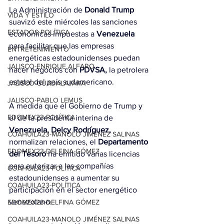
La Administración de 
Donald Trump
VIDA Y ESTILO
suavizó este miércoles las sanciones 
ESTADOS-POLÍTICA
económicas impuestas a 
Venezuela
para facilitar que las empresas 
ENTRETENIMIENTO
energéticas estadounidenses puedan 
JALISCO-ENRIQUE ALFARO
hacer negocios con 
PDVSA,
 la petrolera 
estatal del país sudamericano.
JALISCO-GUADALAJARA
JALISCO-PABLO LEMUS
A medida que el Gobierno de Trump y 
EDOMEX23-POLÍTICA
el de la presidenta interina de 
Venezuela, Delcy Rodríguez,
COAHUILA23-MANOLO JIMÉNEZ SALINAS
normalizan relaciones, el 
Departamento 
EDOMEX23-DELFINA GÓMEZ
del Tesoro
 ha emitido varias licencias 
para autorizar a las compañías 
COAHUILA23-POLÍTICA
estadounidenses a aumentar su 
COAHUILA23-POLÍTICA
participación en el sector energético 
venezolano.
EDOMEX23-DELFINA GÓMEZ
COAHUILA23-MANOLO JIMÉNEZ SALINAS