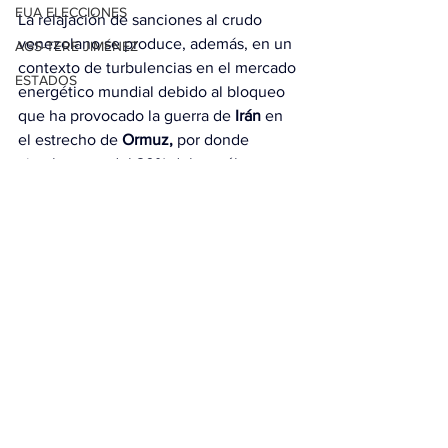
EUA ELECCIONES
La relajación de sanciones al crudo 
venezolano se produce, además, en un 
AGS-TERE JIMÉNEZ
contexto de turbulencias en el mercado 
ESTADOS
energético mundial debido al bloqueo 
que ha provocado la guerra de 
Irán
 en 
el estrecho de 
Ormuz,
 por donde 
circula cerca del 20% del petróleo 
mundial.
Con información de EFE.
Ver todo
Entradas relacionadas