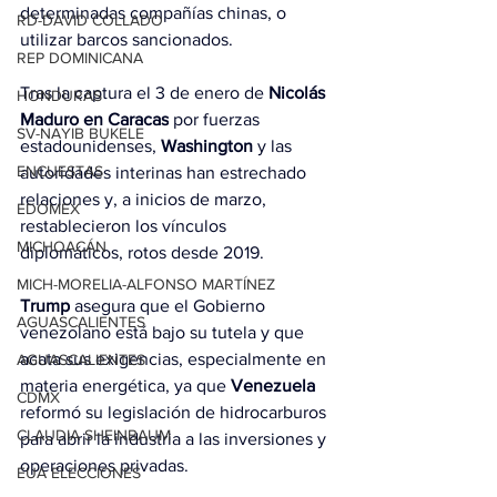
determinadas compañías chinas, o 
RD-DAVID COLLADO
utilizar barcos sancionados.
REP DOMINICANA
Tras la captura el 3 de enero de 
Nicolás 
HONDURAS
Maduro en Caracas
 por fuerzas 
SV-NAYIB BUKELE
estadounidenses, 
Washington
 y las 
ENCUESTAS
autoridades interinas han estrechado 
relaciones y, a inicios de marzo, 
EDOMEX
restablecieron los vínculos 
MICHOACÁN
diplomáticos, rotos desde 2019.
MICH-MORELIA-ALFONSO MARTÍNEZ
Trump
 asegura que el Gobierno 
AGUASCALIENTES
venezolano está bajo su tutela y que 
acata sus exigencias, especialmente en 
AGUASCALIENTES
materia energética, ya que 
Venezuela
CDMX
reformó su legislación de hidrocarburos 
CLAUDIA SHEINBAUM
para abrir la industria a las inversiones y 
operaciones privadas.
EUA ELECCIONES