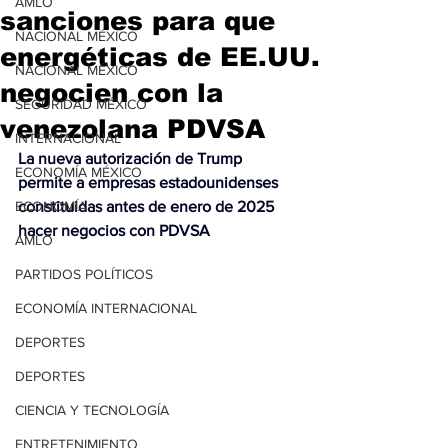
AMLO
sanciones para que
NACIONAL MÉXICO
energéticas de EE.UU.
NACIONAL MÉXICO
negocien con la
SEGURIDAD MÉXICO
venezolana PDVSA
INTERNACIONAL
La nueva autorización de Trump 
ECONOMÍA MÉXICO
permite a empresas estadounidenses 
ECONOMÍA
constituidas antes de enero de 2025 
hacer negocios con PDVSA
AMLO
PARTIDOS POLÍTICOS
ECONOMÍA INTERNACIONAL
DEPORTES
DEPORTES
CIENCIA Y TECNOLOGÍA
ENTRETENIMIENTO