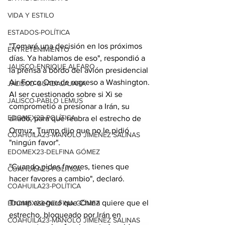
VIDA Y ESTILO
ESTADOS-POLÍTICA
"Tomaré una decisión en los próximos 
ENTRETENIMIENTO
días. Ya hablamos de eso", respondió a 
JALISCO-ENRIQUE ALFARO
la prensa a bordo del avión presidencial 
Air Force One de regreso a Washington.
JALISCO-GUADALAJARA
Al ser cuestionado sobre si Xi se 
JALISCO-PABLO LEMUS
comprometió a presionar a Irán, su 
EDOMEX23-POLÍTICA
aliado, para que reabra el estrecho de 
Ormuz, Trump dijo que no le pidió 
COAHUILA23-MANOLO JIMÉNEZ SALINAS
"ningún favor".
EDOMEX23-DELFINA GÓMEZ
"Cuando pides favores, tienes que 
COAHUILA23-POLÍTICA
hacer favores a cambio", declaró.
COAHUILA23-POLÍTICA
Trump aseguró que China quiere que el 
EDOMEX23-DELFINA GÓMEZ
estrecho, bloqueado por Irán en 
COAHUILA23-MANOLO JIMÉNEZ SALINAS