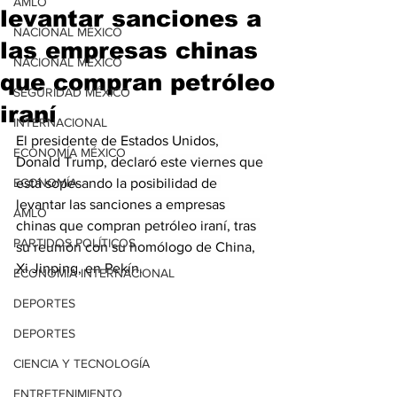
AMLO
levantar sanciones a
NACIONAL MÉXICO
las empresas chinas
NACIONAL MÉXICO
que compran petróleo
SEGURIDAD MÉXICO
iraní
INTERNACIONAL
El presidente de Estados Unidos, 
ECONOMÍA MÉXICO
Donald Trump, declaró este viernes que 
ECONOMÍA
está sopesando la posibilidad de 
levantar las sanciones a empresas 
AMLO
chinas que compran petróleo iraní, tras 
PARTIDOS POLÍTICOS
su reunión con su homólogo de China, 
Xi Jinping, en Pekín.
ECONOMÍA INTERNACIONAL
DEPORTES
DEPORTES
CIENCIA Y TECNOLOGÍA
ENTRETENIMIENTO