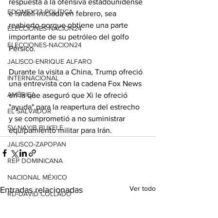
respuesta a la ofensiva estadounidense 
EDOMEX23-POLÍTICA
e israelí iniciada en febrero, sea 
reabierto porque obtiene una parte 
ELECCIONES-NACION24
importante de su petróleo del golfo 
ELECCIONES-NACION24
Pérsico.
JALISCO-ENRIQUE ALFARO
Durante la visita a China, Trump ofreció 
INTERNACIONAL
una entrevista con la cadena Fox News 
AMÉRICA
en la que aseguró que Xi le ofreció 
"ayuda" para la reapertura del estrecho 
EL SALVADOR
y se comprometió a no suministrar 
SV-NAYIB BUKELE
equipamiento militar para Irán.
JALISCO-ZAPOPAN
REP DOMINICANA
NACIONAL MÉXICO
Ver todo
Entradas relacionadas
RD-DAVID COLLADO
GUATEMALA