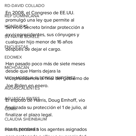
RD-DAVID COLLADO
En 2008, el Congreso de EE.UU. 
REP DOMINICANA
promulgó una ley que permite al 
HONDURAS
Servicio Secreto brindar protección a 
exvicepresidentes, sus cónyuges y 
SV-NAYIB BUKELE
cualquier hijo menor de 16 años 
ENCUESTAS
después de dejar el cargo.
EDOMEX
Han pasado poco más de siete meses 
MICHOACÁN
desde que Harris dejara la 
MICH-MORELIA-ALFONSO MARTÍNEZ
vicepresidencia al final del gobierno de 
Joe Biden en enero.
AGUASCALIENTES
AGUASCALIENTES
El esposo de Harris, Doug Emhoff, vio 
finalizada su protección el 1 de julio, al 
CDMX
finalizar el plazo legal.
CLAUDIA SHEINBAUM
Harris perderá a los agentes asignados 
EUA ELECCIONES