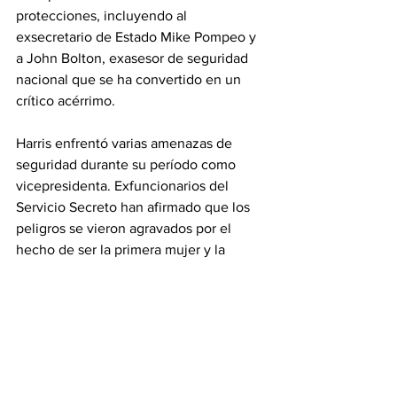
protecciones, incluyendo al 
exsecretario de Estado Mike Pompeo y 
a John Bolton, exasesor de seguridad 
nacional que se ha convertido en un 
crítico acérrimo.
Harris enfrentó varias amenazas de 
seguridad durante su período como 
vicepresidenta. Exfuncionarios del 
Servicio Secreto han afirmado que los 
peligros se vieron agravados por el 
hecho de ser la primera mujer y la 
primera persona afroestadounidense en 
ocupar el cargo.
En agosto de 2024, por ejemplo, un 
hombre de Virginia fue acusado de 
realizar amenazas en línea de matar, 