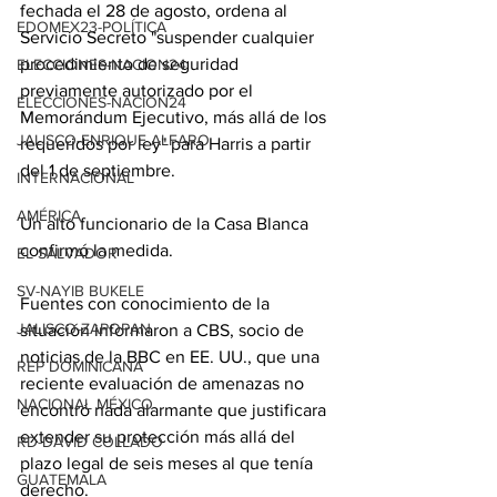
fechada el 28 de agosto, ordena al 
EDOMEX23-POLÍTICA
Servicio Secreto "suspender cualquier 
procedimiento de seguridad 
ELECCIONES-NACION24
previamente autorizado por el 
ELECCIONES-NACION24
Memorándum Ejecutivo, más allá de los 
JALISCO-ENRIQUE ALFARO
requeridos por ley" para Harris a partir 
del 1 de septiembre.
INTERNACIONAL
AMÉRICA
Un alto funcionario de la Casa Blanca 
confirmó la medida.
EL SALVADOR
SV-NAYIB BUKELE
Fuentes con conocimiento de la 
JALISCO-ZAPOPAN
situación informaron a CBS, socio de 
noticias de la BBC en EE. UU., que una 
REP DOMINICANA
reciente evaluación de amenazas no 
NACIONAL MÉXICO
encontró nada alarmante que justificara 
extender su protección más allá del 
RD-DAVID COLLADO
plazo legal de seis meses al que tenía 
GUATEMALA
derecho.