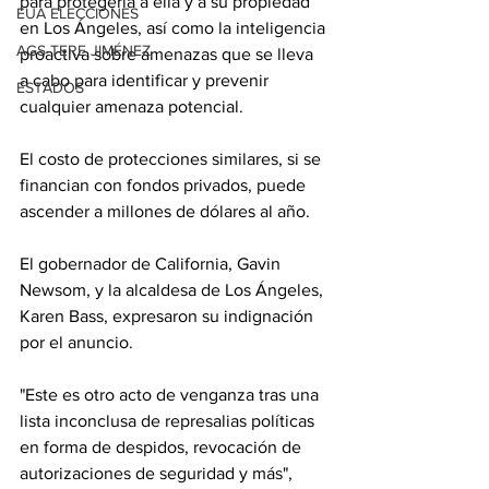
para protegerla a ella y a su propiedad 
EUA ELECCIONES
en Los Ángeles, así como la inteligencia 
AGS-TERE JIMÉNEZ
proactiva sobre amenazas que se lleva 
a cabo para identificar y prevenir 
ESTADOS
cualquier amenaza potencial.
El costo de protecciones similares, si se 
financian con fondos privados, puede 
ascender a millones de dólares al año.
El gobernador de California, Gavin 
Newsom, y la alcaldesa de Los Ángeles, 
Karen Bass, expresaron su indignación 
por el anuncio.
"Este es otro acto de venganza tras una 
lista inconclusa de represalias políticas 
en forma de despidos, revocación de 
autorizaciones de seguridad y más", 