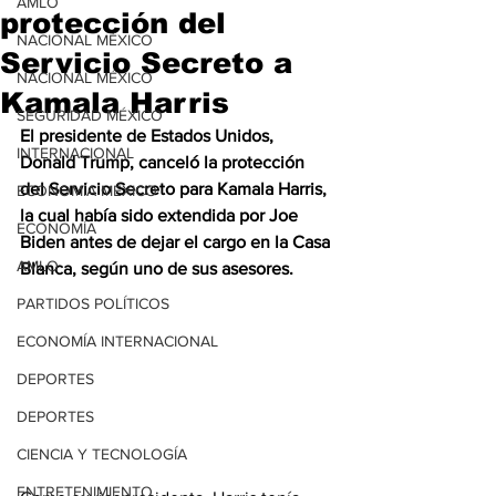
AMLO
protección del
NACIONAL MÉXICO
Servicio Secreto a
NACIONAL MÉXICO
Kamala Harris
SEGURIDAD MÉXICO
El presidente de Estados Unidos, 
INTERNACIONAL
Donald Trump, canceló la protección 
del Servicio Secreto para Kamala Harris, 
ECONOMÍA MÉXICO
la cual había sido extendida por Joe 
ECONOMÍA
Biden antes de dejar el cargo en la Casa 
AMLO
Blanca, según uno de sus asesores.
PARTIDOS POLÍTICOS
ECONOMÍA INTERNACIONAL
DEPORTES
DEPORTES
CIENCIA Y TECNOLOGÍA
ENTRETENIMIENTO