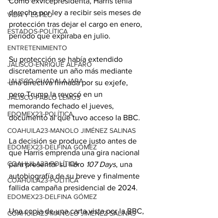
Como exvicepresidenta, Harris tenía 
derecho por ley a recibir seis meses de 
VIDA Y ESTILO
protección tras dejar el cargo en enero, 
ESTADOS-POLÍTICA
período que expiraba en julio.
ENTRETENIMIENTO
Su protección se había extendido 
JALISCO-ENRIQUE ALFARO
discretamente un año más mediante 
JALISCO-GUADALAJARA
una directiva firmada por su exjefe, 
pero Trump la revocó en un 
JALISCO-PABLO LEMUS
memorando fechado el jueves, 
EDOMEX23-POLÍTICA
documento al que tuvo acceso la BBC.
COAHUILA23-MANOLO JIMÉNEZ SALINAS
La decisión se produce justo antes de 
EDOMEX23-DELFINA GÓMEZ
que Harris emprenda una gira nacional 
COAHUILA23-POLÍTICA
para presentar su libro 
107 Days
, una 
autobiografía de su breve y finalmente 
COAHUILA23-POLÍTICA
fallida campaña presidencial de 2024.
EDOMEX23-DELFINA GÓMEZ
Una copia de una carta vista por la BBC, 
COAHUILA23-MANOLO JIMÉNEZ SALINAS