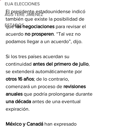
EUA ELECCIONES
El presidente estadounidense indicó 
AGS-TERE JIMÉNEZ
también que existe la posibilidad de 
ESTADOS
que 
las negociaciones
 para revisar el 
acuerdo 
no prosperen
. “Tal vez no 
podamos llegar a un acuerdo”, dijo.
Si los tres países acuerdan su 
continuidad 
antes del primero de julio
, 
se extenderá automáticamente por 
otros 16 años
; de lo contrario, 
comenzará un proceso de 
revisiones 
anuales
 que podría prolongarse durante 
una década
 antes de una eventual 
expiración.
México y Canadá
 han expresado 
públicamente su 
interés en renovar
 el 
tratado, mientras que Washington dio 