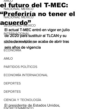
AMLO
el futuro del T-MEC:
NACIONAL MÉXICO
“Preferiría no tener el
NACIONAL MÉXICO
acuerdo”
SEGURIDAD MÉXICO
El actual T-MEC entró en vigor en julio 
INTERNACIONAL
de 2020 para sustituir al TLCAN y su 
ciclo de revisión se acaba de abrir tras 
ECONOMÍA MÉXICO
seis años de vigencia
ECONOMÍA
AMLO
PARTIDOS POLÍTICOS
ECONOMÍA INTERNACIONAL
DEPORTES
DEPORTES
CIENCIA Y TECNOLOGÍA
El presidente de Estados Unidos, 
ENTRETENIMIENTO