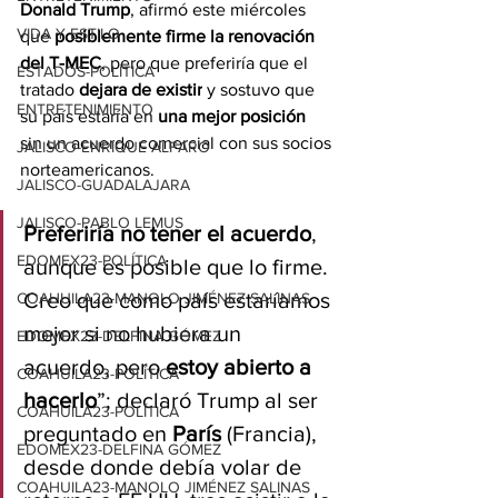
Donald Trump
, afirmó este miércoles 
VIDA Y ESTILO
que 
posiblemente firme la renovación 
del T-MEC
, pero que preferiría que el 
ESTADOS-POLÍTICA
tratado 
dejara de existir
 y sostuvo que 
ENTRETENIMIENTO
su país estaría en 
una mejor posición
sin un acuerdo comercial con sus socios 
JALISCO-ENRIQUE ALFARO
norteamericanos.
JALISCO-GUADALAJARA
JALISCO-PABLO LEMUS
Preferiría no tener el acuerdo
, 
EDOMEX23-POLÍTICA
aunque es posible que lo firme. 
Creo que como país estaríamos 
COAHUILA23-MANOLO JIMÉNEZ SALINAS
mejor si no hubiera un 
EDOMEX23-DELFINA GÓMEZ
acuerdo, pero 
estoy abierto a 
COAHUILA23-POLÍTICA
hacerlo
”; declaró Trump al ser 
COAHUILA23-POLÍTICA
preguntado en 
París 
(Francia), 
EDOMEX23-DELFINA GÓMEZ
desde donde debía volar de 
COAHUILA23-MANOLO JIMÉNEZ SALINAS