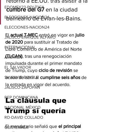
retorno a EE.UU. tras asistir a la 
EDOMEX23-POLÍTICA
cumbre del G7
 en la ciudad 
ELECCIONES-NACION24
balneario de Évian-les-Bains.
ELECCIONES-NACION24
El 
actual T-MEC
 entró en vigor en 
julio 
JALISCO-ENRIQUE ALFARO
de 2020
 para sustituir al Tratado de 
INTERNACIONAL
Libre Comercio de América del Norte 
(TLCAN)
, tras una renegociación 
AMÉRICA
impulsada durante el primer mandato 
EL SALVADOR
de Trump, cuyo 
ciclo de revisión 
se 
acaba de abrir al 
cumplirse seis años
 de 
SV-NAYIB BUKELE
la entrada en vigor del acuerdo.
JALISCO-ZAPOPAN
REP DOMINICANA
La cláusula que 
NACIONAL MÉXICO
Trump sí quería
RD-DAVID COLLADO
El mandatario señaló que 
el principal 
GUATEMALA