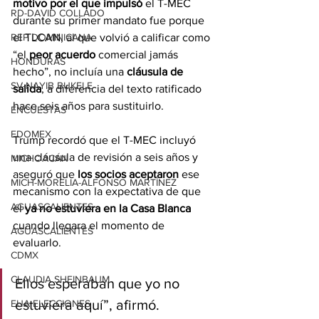
motivo por el que impulsó
 el T-MEC 
RD-DAVID COLLADO
durante su primer mandato fue porque 
el TLCAN, al que volvió a calificar como 
REP DOMINICANA
“el 
peor acuerdo 
comercial jamás 
HONDURAS
hecho”, no incluía una 
cláusula de 
SV-NAYIB BUKELE
salida
, a diferencia del texto ratificado 
hace seis años para sustituirlo.
ENCUESTAS
EDOMEX
Trump recordó que el T-MEC incluyó 
una cláusula de revisión a seis años y 
MICHOACÁN
aseguró que 
los socios aceptaron 
ese 
MICH-MORELIA-ALFONSO MARTÍNEZ
mecanismo con la expectativa de que 
AGUASCALIENTES
él 
ya no estuviera en la Casa Blanca
cuando llegara el momento de 
AGUASCALIENTES
evaluarlo.
CDMX
CLAUDIA SHEINBAUM
Ellos esperaban que yo no 
estuviera aquí”, afirmó.
EUA ELECCIONES