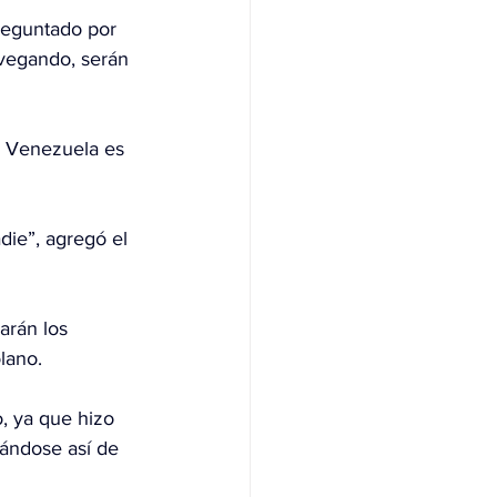
preguntado por 
vegando, serán 
on Venezuela es 
die”, agregó el 
arán los 
lano.
, ya que hizo 
jándose así de 