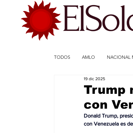
ElSo
TODOS
AMLO
NACIONAL 
19 dic 2025
ECONOMÍA MÉXICO
ECO
Trump 
con Ve
DEPORTES
DEPORTES
Donald Trump, preside
con Venezuela es de
ESTADOS-POLÍTICA
ENTR