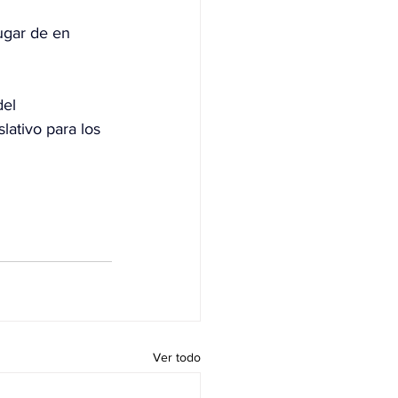
ugar de en 
el 
lativo para los 
Ver todo