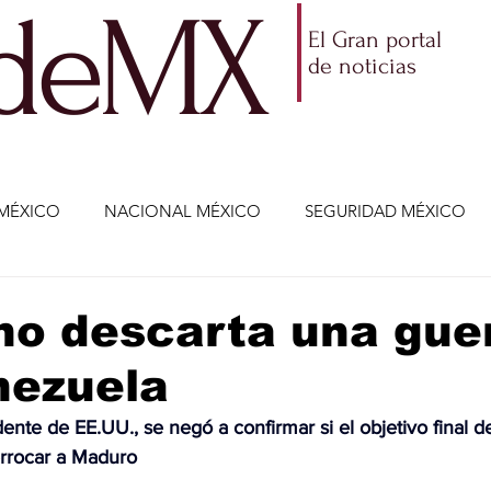
ldeMX
El Gran portal
de noticias
MÉXICO
NACIONAL MÉXICO
SEGURIDAD MÉXICO
NOMÍA
AMLO
PARTIDOS POLÍTICOS
ECONOMÍA
no descarta una gue
nezuela
CIENCIA Y TECNOLOGÍA
ENTRETENIMIENTO
VIDA
nte de EE.UU., se negó a confirmar si el objetivo final de
rrocar a Maduro
ETENIMIENTO
JALISCO-ENRIQUE ALFARO
JALISCO-