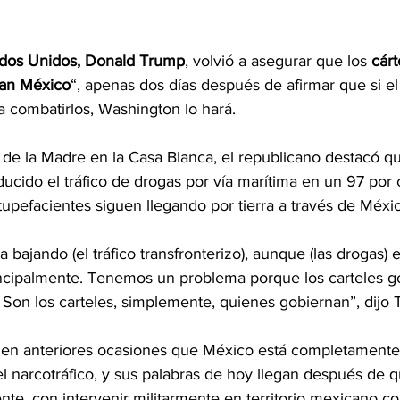
dos Unidos, 
Donald
 Trump
, volvió a asegurar que los 
cárt
an México
“, apenas dos días después de afirmar que si el
a combatirlos, Washington lo hará.
 de la Madre en la Casa Blanca, el republicano destacó q
ucido el tráfico de drogas por vía marítima en un 97 por 
stupefacientes siguen llegando por tierra a través de Méxi
bajando (el tráfico transfronterizo), aunque (las drogas) 
ncipalmente. Tenemos un problema porque los carteles g
 Son los carteles, simplemente, quienes gobiernan”, dijo
en anteriores ocasiones que México está completament
el narcotráfico, y sus palabras de hoy llegan después de 
, con intervenir militarmente en territorio mexicano con