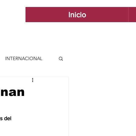
Inicio
INTERNACIONAL
 INTERNACIONAL
rnan
 Y ESTILO
s del 
GUADALAJARA