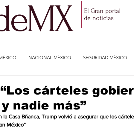
ldeMX
El Gran portal
de noticias
MÉXICO
NACIONAL MÉXICO
SEGURIDAD MÉXICO
NOMÍA
AMLO
PARTIDOS POLÍTICOS
ECONOMÍA
“Los cárteles gobie
 y nadie más”
CIENCIA Y TECNOLOGÍA
ENTRETENIMIENTO
VIDA
 la Casa Bñanca, Trump volvió a asegurar que los cártele
nan México”
ETENIMIENTO
JALISCO-ENRIQUE ALFARO
JALISCO-