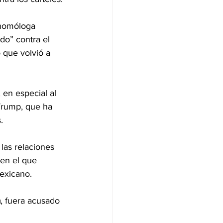
 homóloga 
do” contra el 
 que volvió a 
en especial al 
 Trump, que ha 
.
las relaciones 
 en el que 
mexicano.
a
, fuera acusado 