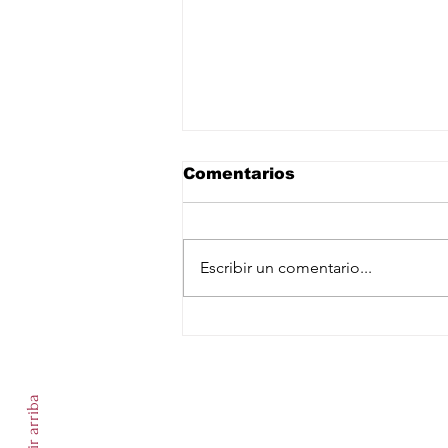
Comentarios
Escribir un comentario...
Casa Blanca niega
choque entre Trump y
Suscríbete a nuestro newslet
Hegseth por escasez de
municiones en Irán
Subir arriba