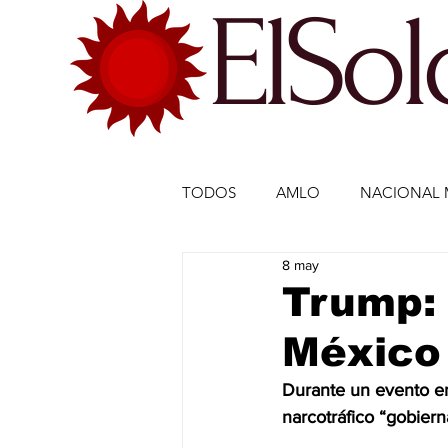
ElSo
TODOS
AMLO
NACIONAL 
8 may
ECONOMÍA MÉXICO
ECO
Trump: 
México
DEPORTES
DEPORTES
Durante un evento en
narcotráfico “gobier
ESTADOS-POLÍTICA
ENTR