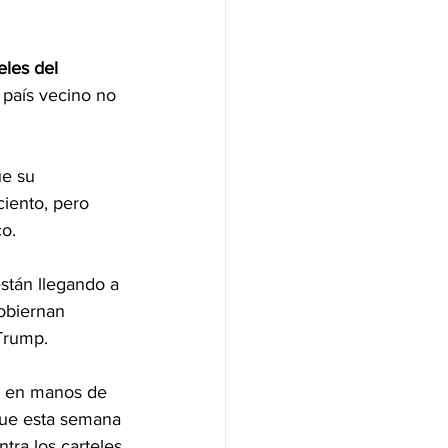
eles del 
 país vecino no 
ue su 
ciento, pero 
co.
están llegando a 
obiernan 
 Trump.
e en manos de 
que esta semana 
tra los carteles.