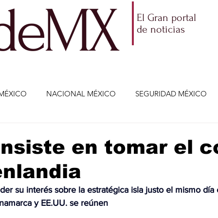
ldeMX
El Gran portal
de noticias
MÉXICO
NACIONAL MÉXICO
SEGURIDAD MÉXICO
NOMÍA
AMLO
PARTIDOS POLÍTICOS
ECONOMÍA
nsiste en tomar el c
enlandia
CIENCIA Y TECNOLOGÍA
ENTRETENIMIENTO
VIDA
er su interés sobre la estratégica isla justo el mismo día
inamarca y EE.UU. se reúnen
ETENIMIENTO
JALISCO-ENRIQUE ALFARO
JALISCO-