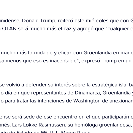
unidense, Donald Trump, reiteró este miércoles que con 
G
la OTAN será mucho más eficaz y agregó que “cualquier 
mucho más formidable y eficaz con Groenlandia en mano
osa menos que eso es inaceptable”, expresó Trump en un
se volvió a defender su interés sobre la estratégica isla, b
mo día en que representantes de Dinamarca, Groenlandia 
 para tratar las intenciones de Washington de anexionarse
ense será sede de ese encuentro en el que participarán e
anés, Lars Løkke Rasmussen, su homóloga groenlandesa, 
tario de Estado de EE. UU., Marco Rubio.