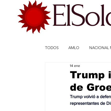
ElSo
TODOS
AMLO
NACIONAL 
14 ene
ECONOMÍA MÉXICO
ECO
Trump i
de Gro
DEPORTES
DEPORTES
Trump volvió a defend
representantes de D
ESTADOS-POLÍTICA
ENTR