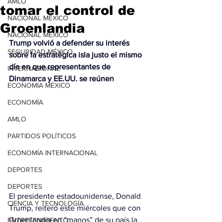
AMLO
tomar el control de
NACIONAL MÉXICO
Groenlandia
NACIONAL MÉXICO
Trump volvió a defender su interés 
SEGURIDAD MÉXICO
sobre la estratégica isla justo el mismo 
día en que representantes de 
INTERNACIONAL
Dinamarca y EE.UU. se reúnen
ECONOMÍA MÉXICO
ECONOMÍA
AMLO
PARTIDOS POLÍTICOS
ECONOMÍA INTERNACIONAL
DEPORTES
DEPORTES
El presidente estadounidense, Donald 
CIENCIA Y TECNOLOGÍA
Trump, reiteró este miércoles que con 
Groenlandia
 en “manos” de su país la 
ENTRETENIMIENTO