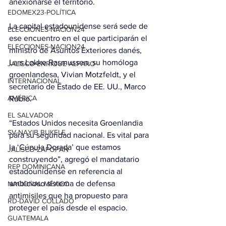
anexionarse el territorio.
EDOMEX23-POLÍTICA
La capital estadounidense será sede de 
ELECCIONES-NACION24
ese encuentro en el que participarán el 
ELECCIONES-NACION24
ministro de Asuntos Exteriores danés, 
Lars Løkke Rasmussen, su homóloga 
JALISCO-ENRIQUE ALFARO
groenlandesa, Vivian Motzfeldt, y el 
INTERNACIONAL
secretario de Estado de EE. UU., Marco 
AMÉRICA
Rubio.
EL SALVADOR
“Estados Unidos necesita Groenlandia 
SV-NAYIB BUKELE
para su seguridad nacional. Es vital para 
la ‘Cúpula Dorada’ que estamos 
JALISCO-ZAPOPAN
construyendo”, agregó el mandatario 
REP DOMINICANA
estadounidense en referencia al 
ambicioso sistema de defensa 
NACIONAL MÉXICO
antimisiles que ha propuesto para 
RD-DAVID COLLADO
proteger el país desde el espacio.
GUATEMALA