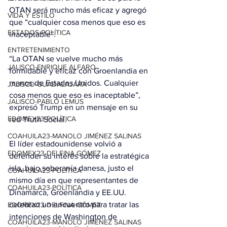
OTAN será mucho más eficaz y agregó 
VIDA Y ESTILO
que “cualquier cosa menos que eso es 
ESTADOS-POLÍTICA
inaceptable”.
ENTRETENIMIENTO
“La OTAN se vuelve mucho más 
JALISCO-ENRIQUE ALFARO
formidable y eficaz con Groenlandia en 
manos de Estados Unidos. Cualquier 
JALISCO-GUADALAJARA
cosa menos que eso es inaceptable”, 
JALISCO-PABLO LEMUS
expresó Trump en un mensaje en su 
EDOMEX23-POLÍTICA
red Truth Social.
COAHUILA23-MANOLO JIMÉNEZ SALINAS
El líder estadounidense volvió a 
EDOMEX23-DELFINA GÓMEZ
defender su interés sobre la estratégica 
isla, bajo soberanía danesa, justo el 
COAHUILA23-POLÍTICA
mismo día en que representantes de 
COAHUILA23-POLÍTICA
Dinamarca, Groenlandia y EE.UU. 
celebran un encuentro para tratar las 
EDOMEX23-DELFINA GÓMEZ
intenciones de Washington de 
COAHUILA23-MANOLO JIMÉNEZ SALINAS