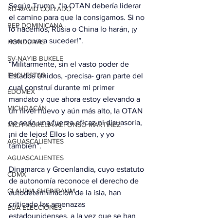
Según Trump, “la OTAN debería liderar 
RD-DAVID COLLADO
el camino para que la consigamos. Si no 
REP DOMINICANA
lo hacemos, Rusia o China lo harán, ¡y 
eso no va a suceder!”.
HONDURAS
SV-NAYIB BUKELE
“Militarmente, sin el vasto poder de 
ENCUESTAS
Estados Unidos, -precisa- gran parte del 
cual construí durante mi primer 
EDOMEX
mandato y que ahora estoy elevando a 
MICHOACÁN
un nivel nuevo y aún más alto, la OTAN 
no sería una fuerza eficaz ni disuasoria, 
MICH-MORELIA-ALFONSO MARTÍNEZ
¡ni de lejos! Ellos lo saben, y yo 
AGUASCALIENTES
también”.
AGUASCALIENTES
Dinamarca y Groenlandia, cuyo estatuto 
CDMX
de autonomía reconoce el derecho de 
CLAUDIA SHEINBAUM
autodeterminación de la isla, han 
criticado las amenazas 
EUA ELECCIONES
estadounidenses, a la vez que se han 