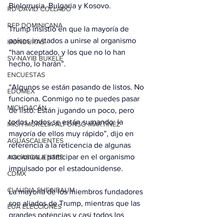
Bielorrusia, Bulgaria y Kosovo.
RD-DAVID COLLADO
REP DOMINICANA
Trump insistió en que la mayoría de 
países invitados a unirse al organismo 
HONDURAS
“han aceptado, y los que no lo han 
SV-NAYIB BUKELE
hecho, lo harán”.
ENCUESTAS
“Algunos se están pasando de listos. No 
EDOMEX
funciona. Conmigo no te puedes pasar 
MICHOACÁN
de listo. Están jugando un poco, pero 
todos, todos se están sumando: la 
MICH-MORELIA-ALFONSO MARTÍNEZ
mayoría de ellos muy rápido”, dijo en 
AGUASCALIENTES
referencia a la reticencia de algunas 
naciones a participar en el organismo 
AGUASCALIENTES
impulsado por el estadounidense.
CDMX
CLAUDIA SHEINBAUM
La mayoría de los miembros fundadores 
son aliados de Trump, mientras que las 
EUA ELECCIONES
grandes potencias y casi todos los 