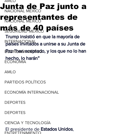
AMLO
Junta de Paz junto a
NACIONAL MÉXICO
representantes de
NACIONAL MÉXICO
más de 40 países
SEGURIDAD MÉXICO
Trump insistió en que la mayoría de 
INTERNACIONAL
países invitados a unirse a su Junta de 
Paz “han aceptado, y los que no lo han 
ECONOMÍA MÉXICO
hecho, lo harán”
ECONOMÍA
AMLO
PARTIDOS POLÍTICOS
ECONOMÍA INTERNACIONAL
DEPORTES
DEPORTES
CIENCIA Y TECNOLOGÍA
El presidente de 
Estados Unidos
, 
ENTRETENIMIENTO