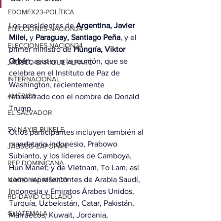
EDOMEX23-POLÍTICA
Los presidentes de 
Argentina, Javier 
ELECCIONES-NACION24
Milei,
 y 
Paraguay, Santiago Peña
, y el 
ELECCIONES-NACION24
primer ministro de 
Hungría, Viktor 
Orbán
, asisten a la reunión, que se 
JALISCO-ENRIQUE ALFARO
celebra en el Instituto de Paz de 
INTERNACIONAL
Washington, recientemente 
AMÉRICA
rebautizado con el nombre de Donald 
Trump.
EL SALVADOR
SV-NAYIB BUKELE
Otros participantes incluyen también al 
mandatario indonesio, Prabowo 
JALISCO-ZAPOPAN
Subianto, y los líderes de Camboya, 
REP DOMINICANA
Hun Manet; y de Vietnam, To Lam, así 
como representantes de Arabia Saudí, 
NACIONAL MÉXICO
Indonesia y Emiratos Árabes Unidos, 
RD-DAVID COLLADO
Turquía, Uzbekistán, Catar, Pakistán, 
GUATEMALA
Marruecos, Kuwait, Jordania, 