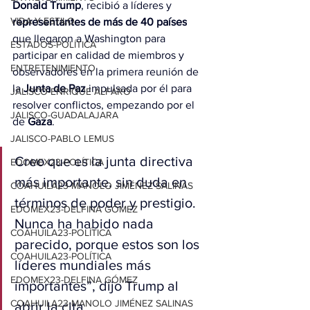
Donald Trump
, recibió a líderes y
VIDA Y ESTILO
representantes de más de 40 países
que llegaron a Washington para 
ESTADOS-POLÍTICA
participar en calidad de miembros y 
ENTRETENIMIENTO
observadores en la primera reunión de 
la
 Junta de Paz
 impulsada por él para 
JALISCO-ENRIQUE ALFARO
resolver conflictos, empezando por el 
JALISCO-GUADALAJARA
de 
Gaza
.
JALISCO-PABLO LEMUS
Creo que es la junta directiva 
EDOMEX23-POLÍTICA
más importante, sin duda en 
COAHUILA23-MANOLO JIMÉNEZ SALINAS
términos de poder y prestigio. 
EDOMEX23-DELFINA GÓMEZ
Nunca ha habido nada 
COAHUILA23-POLÍTICA
parecido, porque estos son los 
COAHUILA23-POLÍTICA
líderes mundiales más 
EDOMEX23-DELFINA GÓMEZ
importantes”, dijo Trump al 
COAHUILA23-MANOLO JIMÉNEZ SALINAS
abrir la cita.