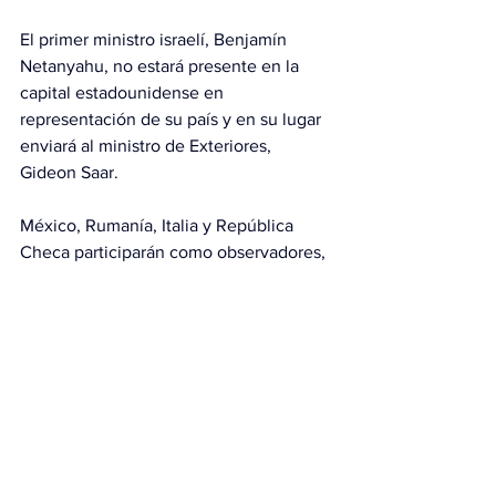
El primer ministro israelí, Benjamín 
Netanyahu, no estará presente en la 
capital estadounidense en 
representación de su país y en su lugar 
enviará al ministro de Exteriores, 
Gideon Saar.
México, Rumanía, Italia y República 
Checa participarán como observadores, 
al igual que la comisaria europea para el 
Mediterráneo, Dubravka Suica.
Este lunes, Trump dijo que la Junta de 
Paz trabajará con las Naciones Unidas 
“en algunos casos”, y reiteró que la 
entidad irá “más allá de Gaza”, 
enfocándose en “la paz en todo el 
mundo”.