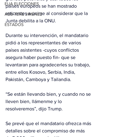
EUA ELECCIONES
países europeos se han mostrado 
reticentes a unirse al considerar que la 
AGS-TERE JIMÉNEZ
Junta debilita a la ONU.
ESTADOS
Durante su intervención, el mandatario 
pidió a los representantes de varios 
países asistentes -cuyos conflictos 
asegura haber puesto fin- que se 
levantaran para agradecerles su trabajo, 
entre ellos Kosovo, Serbia, India, 
Pakistán, Camboya y Tailandia.
“Se están llevando bien, y cuando no se 
lleven bien, llámenme y lo 
resolveremos”, dijo Trump.
Se prevé que el mandatario ofrezca más 
detalles sobre el compromiso de más 