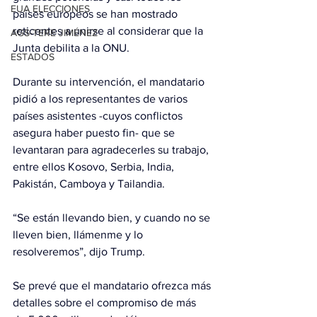
EUA ELECCIONES
países europeos se han mostrado 
reticentes a unirse al considerar que la 
AGS-TERE JIMÉNEZ
Junta debilita a la ONU.
ESTADOS
Durante su intervención, el mandatario 
pidió a los representantes de varios 
países asistentes -cuyos conflictos 
asegura haber puesto fin- que se 
levantaran para agradecerles su trabajo, 
entre ellos Kosovo, Serbia, India, 
Pakistán, Camboya y Tailandia.
“Se están llevando bien, y cuando no se 
lleven bien, llámenme y lo 
resolveremos”, dijo Trump.
Se prevé que el mandatario ofrezca más 
detalles sobre el compromiso de más 