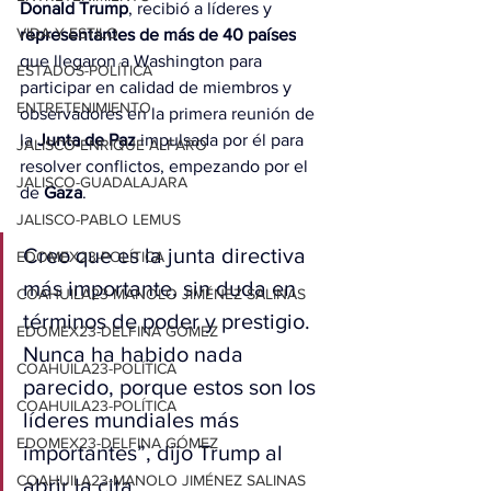
Donald Trump
, recibió a líderes y
VIDA Y ESTILO
representantes de más de 40 países
que llegaron a Washington para 
ESTADOS-POLÍTICA
participar en calidad de miembros y 
ENTRETENIMIENTO
observadores en la primera reunión de 
la
 Junta de Paz
 impulsada por él para 
JALISCO-ENRIQUE ALFARO
resolver conflictos, empezando por el 
JALISCO-GUADALAJARA
de 
Gaza
.
JALISCO-PABLO LEMUS
Creo que es la junta directiva 
EDOMEX23-POLÍTICA
más importante, sin duda en 
COAHUILA23-MANOLO JIMÉNEZ SALINAS
términos de poder y prestigio. 
EDOMEX23-DELFINA GÓMEZ
Nunca ha habido nada 
COAHUILA23-POLÍTICA
parecido, porque estos son los 
COAHUILA23-POLÍTICA
líderes mundiales más 
EDOMEX23-DELFINA GÓMEZ
importantes”, dijo Trump al 
COAHUILA23-MANOLO JIMÉNEZ SALINAS
abrir la cita.