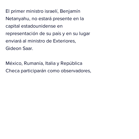
El primer ministro israelí, Benjamín 
Netanyahu, no estará presente en la 
capital estadounidense en 
representación de su país y en su lugar 
enviará al ministro de Exteriores, 
Gideon Saar.
México, Rumanía, Italia y República 
Checa participarán como observadores, 
al igual que la comisaria europea para el 
Mediterráneo, Dubravka Suica.
Este lunes, Trump dijo que la Junta de 
Paz trabajará con las Naciones Unidas 
“en algunos casos”, y reiteró que la 
entidad irá “más allá de Gaza”, 
enfocándose en “la paz en todo el 
mundo”.