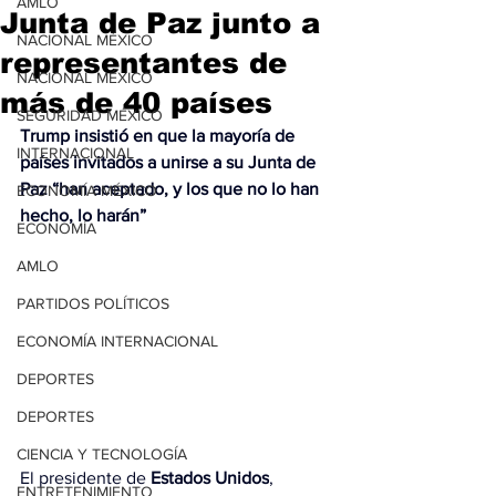
AMLO
Junta de Paz junto a
NACIONAL MÉXICO
representantes de
NACIONAL MÉXICO
más de 40 países
SEGURIDAD MÉXICO
Trump insistió en que la mayoría de 
INTERNACIONAL
países invitados a unirse a su Junta de 
Paz “han aceptado, y los que no lo han 
ECONOMÍA MÉXICO
hecho, lo harán”
ECONOMÍA
AMLO
PARTIDOS POLÍTICOS
ECONOMÍA INTERNACIONAL
DEPORTES
DEPORTES
CIENCIA Y TECNOLOGÍA
El presidente de 
Estados Unidos
, 
ENTRETENIMIENTO