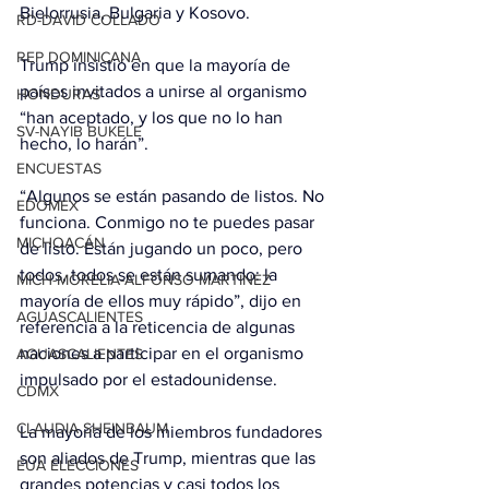
Bielorrusia, Bulgaria y Kosovo.
RD-DAVID COLLADO
REP DOMINICANA
Trump insistió en que la mayoría de 
países invitados a unirse al organismo 
HONDURAS
“han aceptado, y los que no lo han 
SV-NAYIB BUKELE
hecho, lo harán”.
ENCUESTAS
“Algunos se están pasando de listos. No 
EDOMEX
funciona. Conmigo no te puedes pasar 
MICHOACÁN
de listo. Están jugando un poco, pero 
todos, todos se están sumando: la 
MICH-MORELIA-ALFONSO MARTÍNEZ
mayoría de ellos muy rápido”, dijo en 
AGUASCALIENTES
referencia a la reticencia de algunas 
naciones a participar en el organismo 
AGUASCALIENTES
impulsado por el estadounidense.
CDMX
CLAUDIA SHEINBAUM
La mayoría de los miembros fundadores 
son aliados de Trump, mientras que las 
EUA ELECCIONES
grandes potencias y casi todos los 