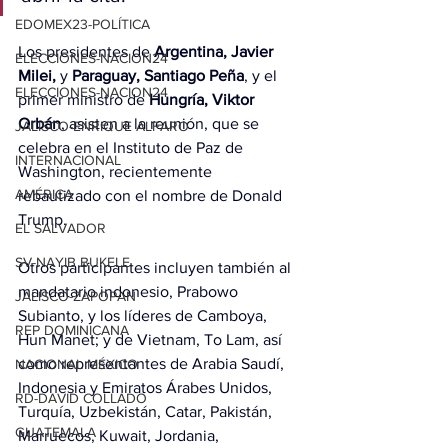
EDOMEX23-POLÍTICA
Los presidentes de 
Argentina, Javier 
ELECCIONES-NACION24
Milei,
 y 
Paraguay, Santiago Peña
, y el 
ELECCIONES-NACION24
primer ministro de 
Hungría, Viktor 
Orbán
, asisten a la reunión, que se 
JALISCO-ENRIQUE ALFARO
celebra en el Instituto de Paz de 
INTERNACIONAL
Washington, recientemente 
AMÉRICA
rebautizado con el nombre de Donald 
Trump.
EL SALVADOR
SV-NAYIB BUKELE
Otros participantes incluyen también al 
mandatario indonesio, Prabowo 
JALISCO-ZAPOPAN
Subianto, y los líderes de Camboya, 
REP DOMINICANA
Hun Manet; y de Vietnam, To Lam, así 
como representantes de Arabia Saudí, 
NACIONAL MÉXICO
Indonesia y Emiratos Árabes Unidos, 
RD-DAVID COLLADO
Turquía, Uzbekistán, Catar, Pakistán, 
GUATEMALA
Marruecos, Kuwait, Jordania, 