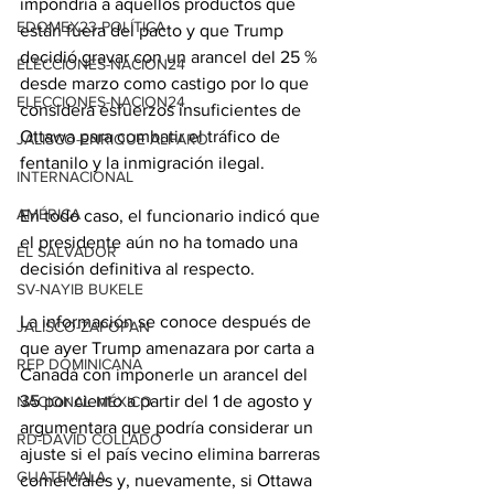
impondría a aquellos productos que 
EDOMEX23-POLÍTICA
están fuera del pacto y que Trump 
decidió gravar con un arancel del 25 % 
ELECCIONES-NACION24
desde marzo como castigo por lo que 
ELECCIONES-NACION24
considera esfuerzos insuficientes de 
Ottawa para combatir el tráfico de 
JALISCO-ENRIQUE ALFARO
fentanilo y la inmigración ilegal.
INTERNACIONAL
AMÉRICA
En todo caso, el funcionario indicó que 
el presidente aún no ha tomado una 
EL SALVADOR
decisión definitiva al respecto.
SV-NAYIB BUKELE
La información se conoce después de 
JALISCO-ZAPOPAN
que ayer Trump amenazara por carta a 
REP DOMINICANA
Canadá con imponerle un arancel del 
35 por ciento a partir del 1 de agosto y 
NACIONAL MÉXICO
argumentara que podría considerar un 
RD-DAVID COLLADO
ajuste si el país vecino elimina barreras 
GUATEMALA
comerciales y, nuevamente, si Ottawa 