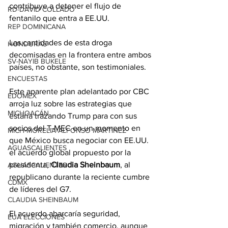
contribuye a detener el flujo de 
RD-DAVID COLLADO
fentanilo que entra a EE.UU.
REP DOMINICANA
Las cantidades de esta droga 
HONDURAS
decomisadas en la frontera entre ambos 
SV-NAYIB BUKELE
países, no obstante, son testimoniales.
ENCUESTAS
Este aparente plan adelantado por CBC 
EDOMEX
arroja luz sobre las estrategias que 
MICHOACÁN
estaría trazando Trump para con sus 
socios del T-MEC en un momento en 
MICH-MORELIA-ALFONSO MARTÍNEZ
que México busca negociar con EE.UU. 
AGUASCALIENTES
el acuerdo global propuesto por la 
presidenta, 
Claudia Sheinbaum
, al 
AGUASCALIENTES
republicano durante la reciente cumbre 
CDMX
de líderes del G7.
CLAUDIA SHEINBAUM
El acuerdo abarcaría seguridad, 
EUA ELECCIONES
migración y también comercio, aunque 