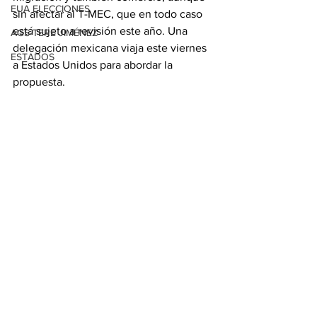
EUA ELECCIONES
sin afectar al T-MEC, que en todo caso 
está sujeto a revisión este año. Una 
AGS-TERE JIMÉNEZ
delegación mexicana viaja este viernes 
ESTADOS
a Estados Unidos para abordar la 
propuesta.
Con información de EFE
Ver todo
Entradas relacionadas