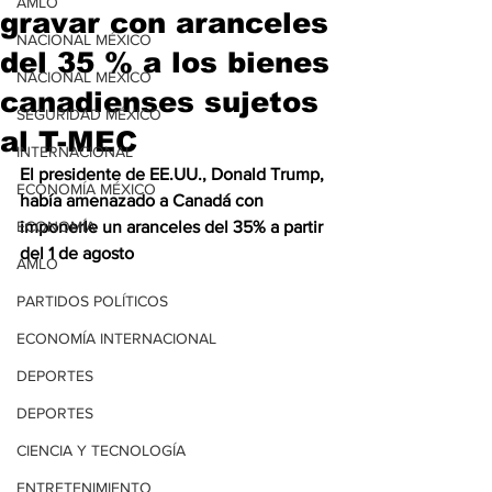
AMLO
gravar con aranceles
NACIONAL MÉXICO
del 35 % a los bienes
NACIONAL MÉXICO
canadienses sujetos
SEGURIDAD MÉXICO
al T-MEC
INTERNACIONAL
El presidente de EE.UU., Donald Trump, 
ECONOMÍA MÉXICO
había amenazado a Canadá con 
ECONOMÍA
imponerle un aranceles del 35% a partir 
del 1 de agosto
AMLO
PARTIDOS POLÍTICOS
ECONOMÍA INTERNACIONAL
DEPORTES
DEPORTES
CIENCIA Y TECNOLOGÍA
ENTRETENIMIENTO