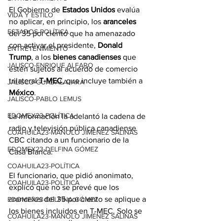
El Gobierno de 
Estados Unidos
 evalúa 
VIDA Y ESTILO
no aplicar, en principio, los 
aranceles
ESTADOS-POLÍTICA
del 35 por ciento que ha amenazado 
con activar el presidente, 
Donald 
ENTRETENIMIENTO
Trump
, a los 
bienes canadienses
 que 
JALISCO-ENRIQUE ALFARO
estén sujetos al acuerdo de comercio 
trilateral
 T-MEC
, que incluye también a 
JALISCO-GUADALAJARA
México
.
JALISCO-PABLO LEMUS
EDOMEX23-POLÍTICA
La información la adelantó la cadena de 
radio y televisión pública canadiense 
COAHUILA23-MANOLO JIMÉNEZ SALINAS
CBC citando a un funcionario de la 
EDOMEX23-DELFINA GÓMEZ
Casa Blanca.
COAHUILA23-POLÍTICA
El funcionario, que pidió anonimato, 
COAHUILA23-POLÍTICA
explicó que no se prevé que los 
aranceles del 35 por ciento se aplique a 
EDOMEX23-DELFINA GÓMEZ
los bienes incluidos en T-MEC. Solo se 
COAHUILA23-MANOLO JIMÉNEZ SALINAS