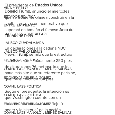
El presidente de 
Estados Unidos, 
VIDA Y ESTILO
Donald Trump
, anunció el miércoles 
ESTADOS-POLÍTICA
que su Gobierno planea construir en la 
capital un arco conmemorativo que 
ENTRETENIMIENTO
superará en tamaño al famoso 
Arco del 
JALISCO-ENRIQUE ALFARO
Triunfo de París.
JALISCO-GUADALAJARA
En declaraciones a la cadena NBC 
JALISCO-PABLO LEMUS
News, 
Trump
 señaló que la estructura 
EDOMEX23-POLÍTICA
alcanzará aproximadamente 250 pies 
de altura (unos 76 metros), lo que lo 
COAHUILA23-MANOLO JIMÉNEZ SALINAS
haría más alto que su referente parisino, 
EDOMEX23-DELFINA GÓMEZ
que mide cerca de 164 pies.
COAHUILA23-POLÍTICA
Según el presidente, la intención es 
COAHUILA23-POLÍTICA
que Washington cuente con un 
monumento propio que refleje “el 
EDOMEX23-DELFINA GÓMEZ
poder y la historia” de la nación 
COAHUILA23-MANOLO JIMÉNEZ SALINAS