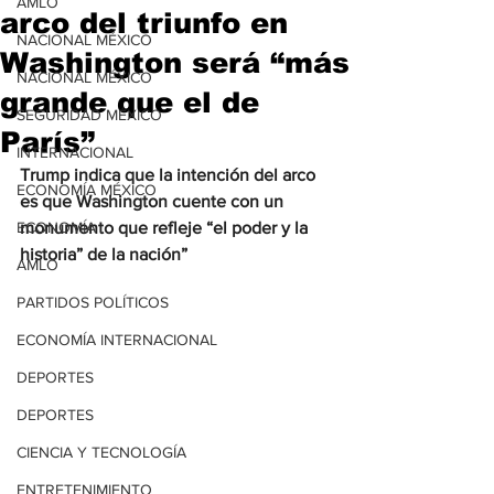
AMLO
arco del triunfo en
NACIONAL MÉXICO
Washington será “más
NACIONAL MÉXICO
grande que el de
SEGURIDAD MÉXICO
París”
INTERNACIONAL
Trump indica que la intención del arco 
ECONOMÍA MÉXICO
es que Washington cuente con un 
ECONOMÍA
monumento que refleje “el poder y la 
historia” de la nación”
AMLO
PARTIDOS POLÍTICOS
ECONOMÍA INTERNACIONAL
DEPORTES
DEPORTES
CIENCIA Y TECNOLOGÍA
ENTRETENIMIENTO