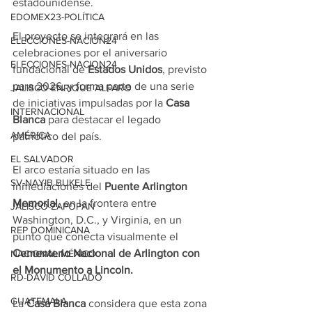
estadounidense.
EDOMEX23-POLÍTICA
El proyecto se integrará en las 
ELECCIONES-NACION24
celebraciones por el aniversario 
ELECCIONES-NACION24
fundacional de 
Estados Unidos
, previsto 
para 2026, y forma parte de una serie 
JALISCO-ENRIQUE ALFARO
de iniciativas impulsadas por la 
Casa 
INTERNACIONAL
Blanca
 para destacar el legado 
AMÉRICA
patriótico del país.
EL SALVADOR
El arco estaría situado en las 
SV-NAYIB BUKELE
inmediaciones del 
Puente Arlington 
Memorial
, en la frontera entre 
JALISCO-ZAPOPAN
Washington, D.C., y Virginia, en un 
REP DOMINICANA
punto que conecta visualmente el 
Cementerio Nacional de Arlington con 
NACIONAL MÉXICO
el Monumento a Lincoln.
RD-DAVID COLLADO
GUATEMALA
La 
Casa Blanca
 considera que esta zona 