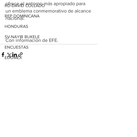
ofrece el entorno más apropiado para 
RD-DAVID COLLADO
un emblema conmemorativo de alcance 
REP DOMINICANA
nacional.
HONDURAS
SV-NAYIB BUKELE
Con información de EFE.
ENCUESTAS
EDOMEX
MICHOACÁN
Ver todo
Entradas relacionadas
MICH-MORELIA-ALFONSO MARTÍNEZ
AGUASCALIENTES
AGUASCALIENTES
CDMX
CLAUDIA SHEINBAUM
EUA ELECCIONES