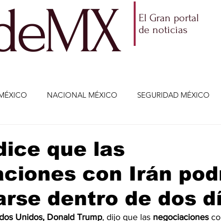
ldeMX
El Gran portal
de noticias
MÉXICO
NACIONAL MÉXICO
SEGURIDAD MÉXICO
NOMÍA
AMLO
PARTIDOS POLÍTICOS
ECONOMÍA
ice que las
ciones con Irán pod
CIENCIA Y TECNOLOGÍA
ENTRETENIMIENTO
VIDA
rse dentro de dos d
ETENIMIENTO
JALISCO-ENRIQUE ALFARO
JALISCO-
dos Unidos, 
Donald
 Trump
, dijo que las 
negociaciones
 co