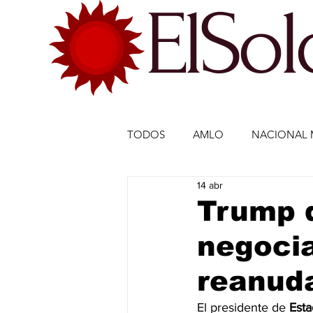
ElSo
TODOS
AMLO
NACIONAL 
14 abr
ECONOMÍA MÉXICO
ECO
Trump d
negocia
DEPORTES
DEPORTES
reanuda
ESTADOS-POLÍTICA
ENTR
El presidente de 
Esta