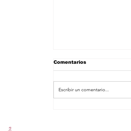
Comentarios
Escribir un comentario...
Arabia Saudita, Turquía
y Pakistán se
Suscríbete a nuestro newslet
comprometen a defensa
mutua ante creciente
inestabilidad en Medio