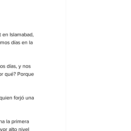
t en Islamabad, 
mos días en la 
os días, y nos 
por qué? Porque 
quien forjó una 
a la primera 
or alto nivel 