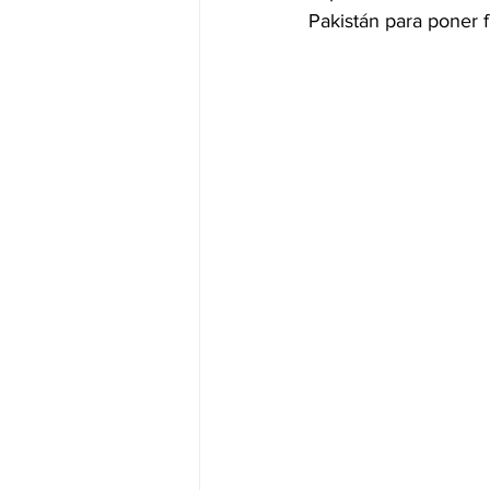
Pakistán para poner f
JALISCO-PABLO LEMUS
ED
EDOMEX23-DELFINA GÓMEZ
EDOMEX23-DELFINA GÓMEZ
ELECCIONES-NACION24