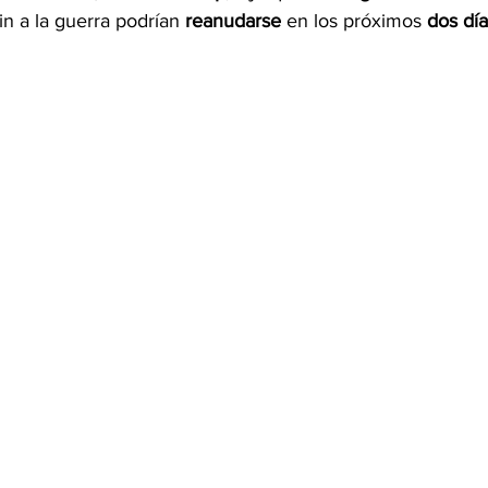
in a la guerra podrían 
reanudarse
 en los próximos 
dos día
OMEX23-POLÍTICA
COAHUILA23-MANOLO JIMÉNEZ SALI
COAHUILA23-POLÍTICA
COAHUILA23-POLÍTICA
COAHUILA23-MANOLO JIMÉNEZ SALINAS
EDOMEX23-P
ELECCIONES-NACION24