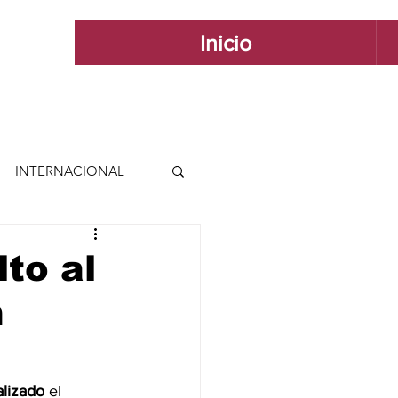
Inicio
INTERNACIONAL
 INTERNACIONAL
lto al
n
 Y ESTILO
GUADALAJARA
alizado
 el 