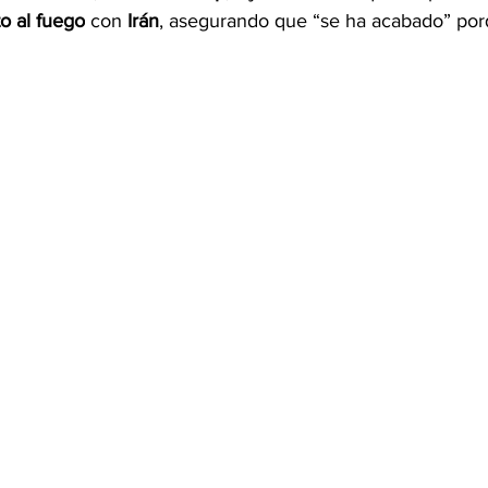
to al fuego
 con 
Irán
, asegurando que “se ha acabado” porq
OMEX23-POLÍTICA
COAHUILA23-MANOLO JIMÉNEZ SALI
COAHUILA23-POLÍTICA
COAHUILA23-POLÍTICA
COAHUILA23-MANOLO JIMÉNEZ SALINAS
EDOMEX23-P
ELECCIONES-NACION24