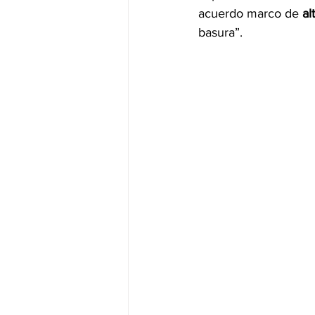
acuerdo marco de 
al
basura”.
JALISCO-PABLO LEMUS
ED
EDOMEX23-DELFINA GÓMEZ
EDOMEX23-DELFINA GÓMEZ
ELECCIONES-NACION24