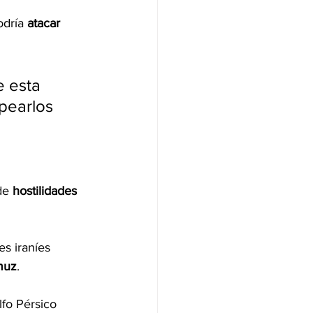
odría 
atacar 
 esta 
pearlos 
de 
hostilidades
s iraníes 
muz
.
fo Pérsico 