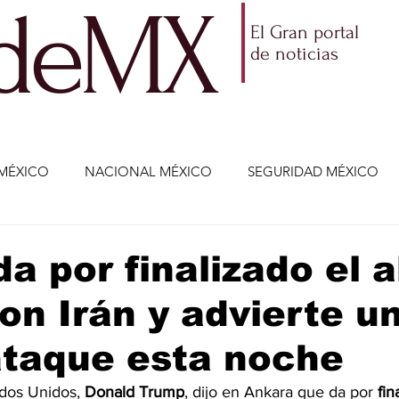
ldeMX
El Gran portal
de noticias
MÉXICO
NACIONAL MÉXICO
SEGURIDAD MÉXICO
NOMÍA
AMLO
PARTIDOS POLÍTICOS
ECONOMÍA
a por finalizado el a
on Irán y advierte u
CIENCIA Y TECNOLOGÍA
ENTRETENIMIENTO
VIDA
ataque esta noche
ETENIMIENTO
JALISCO-ENRIQUE ALFARO
JALISCO-
ados Unidos, 
Donald
Trump
, dijo en Ankara que da por 
fin