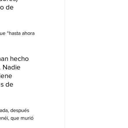
po de 
que “hasta ahora 
han hecho 
. Nadie 
iene 
as de 
ada, después 
enéi, que murió 