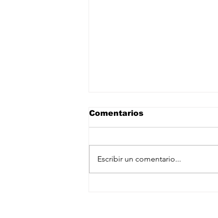
Comentarios
Escribir un comentario...
Arabia Saudita, Turquía
y Pakistán se
Suscríbete a nuestro newslet
comprometen a defensa
mutua ante creciente