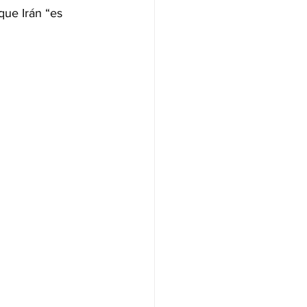
ue Irán “es 
NAS
OLÍTICA