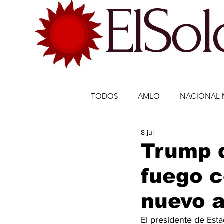
ElSo
TODOS
AMLO
NACIONAL 
8 jul
ECONOMÍA MÉXICO
ECO
Trump d
fuego c
DEPORTES
DEPORTES
nuevo 
ESTADOS-POLÍTICA
ENTR
El presidente de Est