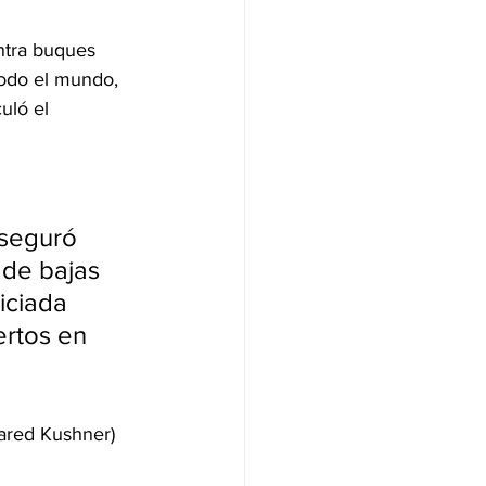
ntra buques 
todo el mundo, 
uló el 
 
aseguró 
 de bajas 
iciada 
rtos en 
ared Kushner) 