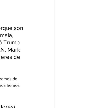
orque son 
mala, 
ró Trump 
AN, Mark 
deres de 
ábamos de 
unca hemos 
dores) 