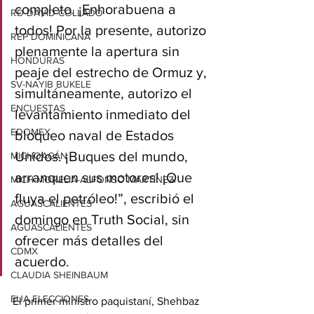
completo. ¡Enhorabuena a 
RD-DAVID COLLADO
todos! Por la presente, autorizo 
REP DOMINICANA
plenamente la apertura sin 
HONDURAS
peaje del estrecho de Ormuz y, 
SV-NAYIB BUKELE
simultáneamente, autorizo el 
ENCUESTAS
levantamiento inmediato del 
EDOMEX
bloqueo naval de Estados 
Unidos. ¡Buques del mundo, 
MICHOACÁN
arranquen sus motores! ¡Que 
MICH-MORELIA-ALFONSO MARTÍNEZ
fluya el petróleo!”, escribió el 
AGUASCALIENTES
domingo en Truth Social, sin 
AGUASCALIENTES
ofrecer más detalles del 
CDMX
acuerdo.
CLAUDIA SHEINBAUM
EUA ELECCIONES
El primer ministro paquistaní, Shehbaz 