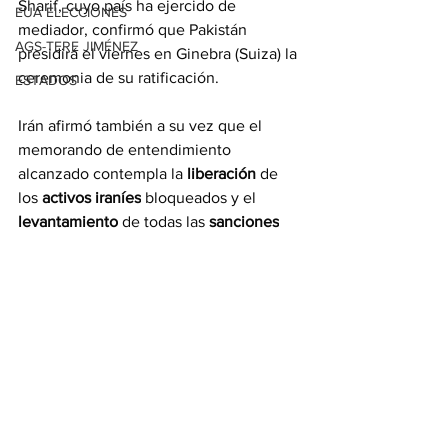
Sharif, cuyo país ha ejercido de 
EUA ELECCIONES
mediador, confirmó que Pakistán 
AGS-TERE JIMÉNEZ
presidirá el viernes en Ginebra (Suiza) la 
ceremonia de su ratificación.
ESTADOS
Irán afirmó también a su vez que el 
memorando de entendimiento 
alcanzado contempla la 
liberación
 de 
los 
activos iraníes
 bloqueados y el 
levantamiento
 de todas las 
sanciones
contra la 
República
Islámica
, al tiempo 
que “garantiza” la 
soberanía
 de 
Teherán
sobre 
Ormuz
.
Con información de EFE