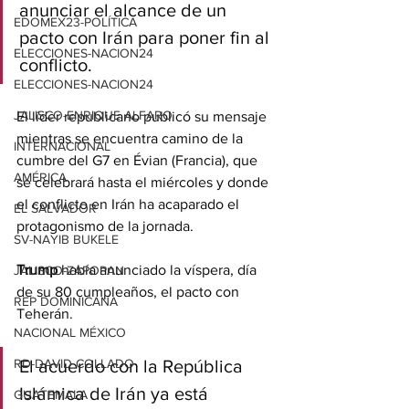
anunciar el alcance de un 
EDOMEX23-POLÍTICA
pacto con Irán para poner fin al 
ELECCIONES-NACION24
conflicto.
ELECCIONES-NACION24
JALISCO-ENRIQUE ALFARO
El líder republicano publicó su mensaje 
mientras se encuentra camino de la 
INTERNACIONAL
cumbre del G7 en Évian (Francia), que 
AMÉRICA
se celebrará hasta el miércoles y donde 
el conflicto en Irán ha acaparado el 
EL SALVADOR
protagonismo de la jornada.
SV-NAYIB BUKELE
Trump
 había anunciado la víspera, día 
JALISCO-ZAPOPAN
de su 80 cumpleaños, el pacto con 
REP DOMINICANA
Teherán.
NACIONAL MÉXICO
RD-DAVID COLLADO
El acuerdo con la República 
Islámica de Irán ya está 
GUATEMALA