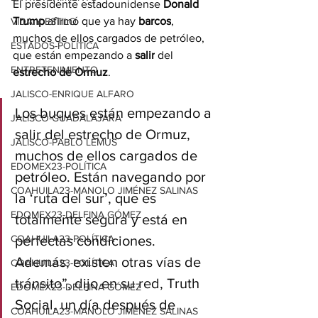
El presidente estadounidense 
Donald 
Trump
 afirmó que ya hay 
barcos
, 
VIDA Y ESTILO
muchos de ellos cargados de petróleo, 
ESTADOS-POLÍTICA
que están empezando a 
salir
 del 
ENTRETENIMIENTO
estrecho de Ormuz
.
JALISCO-ENRIQUE ALFARO
Los buques están empezando a 
JALISCO-GUADALAJARA
salir del estrecho de Ormuz, 
JALISCO-PABLO LEMUS
muchos de ellos cargados de 
EDOMEX23-POLÍTICA
petróleo. Están navegando por 
COAHUILA23-MANOLO JIMÉNEZ SALINAS
la ‘ruta del sur’, que es 
EDOMEX23-DELFINA GÓMEZ
totalmente segura y está en 
COAHUILA23-POLÍTICA
perfectas condiciones. 
Además, existen otras vías de 
COAHUILA23-POLÍTICA
tránsito”, dijo en su red, Truth 
EDOMEX23-DELFINA GÓMEZ
Social, un día después de 
COAHUILA23-MANOLO JIMÉNEZ SALINAS