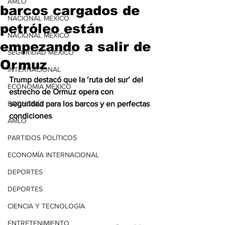
AMLO
barcos cargados de
NACIONAL MÉXICO
petróleo están
NACIONAL MÉXICO
empezando a salir de
SEGURIDAD MÉXICO
Ormuz
INTERNACIONAL
Trump destacó que la ‘ruta del sur’ del 
ECONOMÍA MÉXICO
estrecho de Ormuz opera con 
ECONOMÍA
seguridad para los barcos y en perfectas 
condiciones
AMLO
PARTIDOS POLÍTICOS
ECONOMÍA INTERNACIONAL
DEPORTES
DEPORTES
CIENCIA Y TECNOLOGÍA
ENTRETENIMIENTO