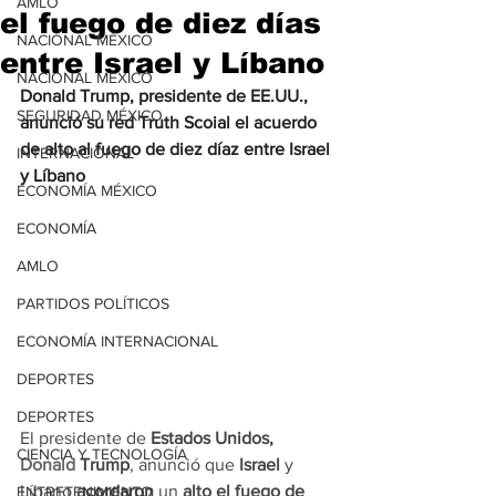
AMLO
el fuego de diez días
NACIONAL MÉXICO
entre Israel y Líbano
NACIONAL MÉXICO
Donald Trump, presidente de EE.UU., 
SEGURIDAD MÉXICO
anunció su red Truth Scoial el acuerdo 
de alto al fuego de diez díaz entre Israel 
INTERNACIONAL
y Líbano
ECONOMÍA MÉXICO
ECONOMÍA
AMLO
PARTIDOS POLÍTICOS
ECONOMÍA INTERNACIONAL
DEPORTES
DEPORTES
El presidente de 
Estados Unidos, 
CIENCIA Y TECNOLOGÍA
Donald
 Trump
, anunció que 
Israel
 y 
Líbano 
acordaron
 un
 alto el fuego de 
ENTRETENIMIENTO