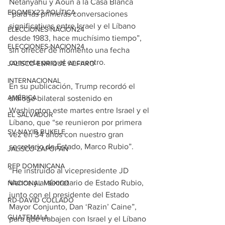
Netanyahu y Aoun a la Casa Blanca 
EDOMEX23-POLÍTICA
“para las primeras conversaciones 
significativas entre Israel y el Líbano 
ELECCIONES-NACION24
desde 1983, hace muchísimo tiempo”, 
ELECCIONES-NACION24
sin ofrecer de momento una fecha 
concreta para el encuentro.
JALISCO-ENRIQUE ALFARO
INTERNACIONAL
En su publicación, Trump recordó el 
AMÉRICA
diálogo bilateral sostenido en 
Washington este martes entre Israel y el 
EL SALVADOR
Líbano, que “se reunieron por primera 
SV-NAYIB BUKELE
vez en 34 años con nuestro gran 
secretario de Estado, Marco Rubio”.
JALISCO-ZAPOPAN
REP DOMINICANA
“He instruido al vicepresidente JD 
Vance y al secretario de Estado Rubio, 
NACIONAL MÉXICO
junto con el presidente del Estado 
RD-DAVID COLLADO
Mayor Conjunto, Dan ‘Razin’ Caine”, 
GUATEMALA
para que trabajen con Israel y el Líbano 