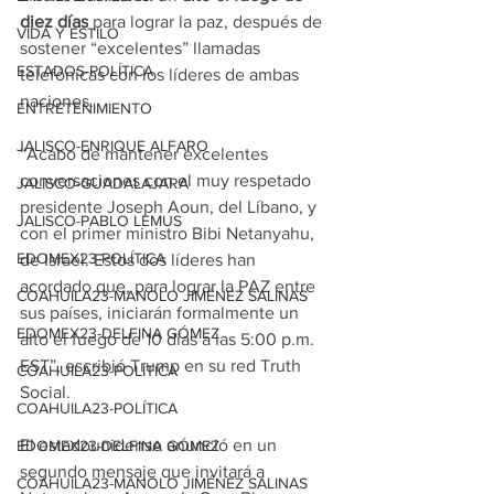
diez días
 para lograr la paz, después de 
VIDA Y ESTILO
sostener “excelentes” llamadas 
ESTADOS-POLÍTICA
telefónicas con los líderes de ambas 
naciones.
ENTRETENIMIENTO
JALISCO-ENRIQUE ALFARO
“Acabo de mantener excelentes 
conversaciones con el muy respetado 
JALISCO-GUADALAJARA
presidente Joseph Aoun, del Líbano, y 
JALISCO-PABLO LEMUS
con el primer ministro Bibi Netanyahu, 
EDOMEX23-POLÍTICA
de Israel. Estos dos líderes han 
acordado que, para lograr la PAZ entre 
COAHUILA23-MANOLO JIMÉNEZ SALINAS
sus países, iniciarán formalmente un 
EDOMEX23-DELFINA GÓMEZ
alto el fuego de 10 días a las 5:00 p.m. 
EST”, escribió Trump en su red Truth 
COAHUILA23-POLÍTICA
Social.
COAHUILA23-POLÍTICA
El estadounidense anunció en un 
EDOMEX23-DELFINA GÓMEZ
segundo mensaje que invitará a 
COAHUILA23-MANOLO JIMÉNEZ SALINAS