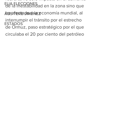
EUA ELECCIONES
de la inestabilidad en la zona sino que 
ha afectado a la economía mundial, al 
AGS-TERE JIMÉNEZ
interrumpir el tránsito por el estrecho 
ESTADOS
de Ormuz, paso estratégico por el que 
circulaba el 20 por ciento del petróleo 
de todo el mundo.
Con información de EFE
Ver todo
Entradas relacionadas