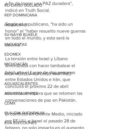
a fin de lograr una PAZ duradera”, 
RD-DAVID COLLADO
indicó en Truth Social.
REP DOMINICANA
Según el republicano, “ha sido un 
HONDURAS
honor” el “haber resuelto nueve guerras 
SV-NAYIB BUKELE
en todo el mundo, y esta será la 
ENCUESTAS
décima”.
EDOMEX
La tensión entre Israel y Líbano 
MICHOACÁN
amenazaba con hacer tambalear el 
frágil alto el fuego de dos semanas 
MICH-MORELIA-ALFONSO MARTÍNEZ
entre Estados Unidos e Irán, que 
AGUASCALIENTES
concluirá el próximo 22 de abril 
mientras se espera que se retomen las 
AGUASCALIENTES
conversaciones de paz en Pakistán.
CDMX
CLAUDIA SHEINBAUM
El conflicto en Oriente Medio, iniciado 
por EE.UU. e Israel el pasado 28 de 
EUA ELECCIONES
febrero, no solo impacta en el aumento 