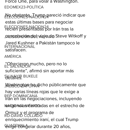
Force One, para volar a Washington.
EDOMEX23-POLÍTICA
No obstante, Trump pareció indicar que 
ELECCIONES-NACION24
estas últimas bases para negociar 
ELECCIONES-NACION24
recién presentadas por Irán tras la 
cancelación del viaje de Steve Witkoff y 
JALISCO-ENRIQUE ALFARO
Jared Kushner a Pakistán tampoco le 
INTERNACIONAL
satisfacen.
AMÉRICA
“Ofrecieron mucho, pero no lo 
EL SALVADOR
suficiente”, afirmó sin aportar más 
SV-NAYIB BUKELE
detalles.
Washington ha dicho públicamente que 
JALISCO-ZAPOPAN
hay varias líneas rojas que le exige a 
REP DOMINICANA
Irán en las negociaciones, incluyendo 
exigencias centradas en el estrecho de 
NACIONAL MÉXICO
Ormuz y el programa de 
RD-DAVID COLLADO
enriquecimiento iraní, el cual Trump 
GUATEMALA
exige congelar durante 20 años, 