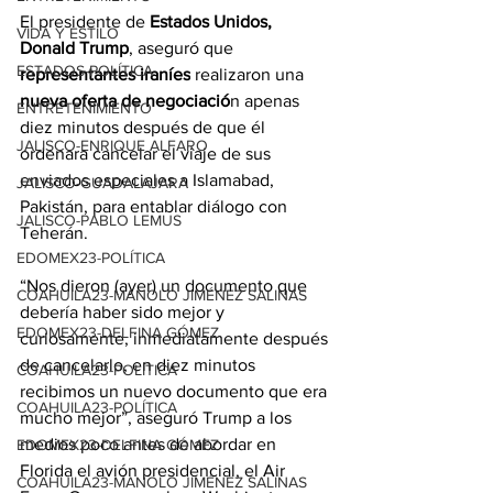
El presidente de 
Estados Unidos, 
VIDA Y ESTILO
Donald
 Trump
, aseguró que
ESTADOS-POLÍTICA
representantes iraníes
 realizaron una 
nueva oferta de negociació
n apenas 
ENTRETENIMIENTO
diez minutos después de que él 
JALISCO-ENRIQUE ALFARO
ordenara cancelar el viaje de sus 
enviados especiales a Islamabad, 
JALISCO-GUADALAJARA
Pakistán, para entablar diálogo con 
JALISCO-PABLO LEMUS
Teherán.
EDOMEX23-POLÍTICA
“Nos dieron (ayer) un documento que 
COAHUILA23-MANOLO JIMÉNEZ SALINAS
debería haber sido mejor y 
EDOMEX23-DELFINA GÓMEZ
curiosamente, inmediatamente después 
de cancelarlo, en diez minutos 
COAHUILA23-POLÍTICA
recibimos un nuevo documento que era 
COAHUILA23-POLÍTICA
mucho mejor”, aseguró Trump a los 
medios poco antes de abordar en 
EDOMEX23-DELFINA GÓMEZ
Florida el avión presidencial, el Air 
COAHUILA23-MANOLO JIMÉNEZ SALINAS