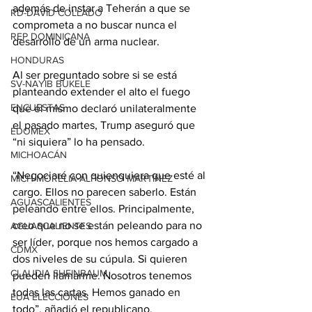
además de instar a Teherán a que se 
RD-DAVID COLLADO
comprometa a no buscar nunca el 
REP DOMINICANA
desarrollo de un arma nuclear.
HONDURAS
Al ser preguntado sobre si se está 
SV-NAYIB BUKELE
planteando extender el alto el fuego 
ENCUESTAS
que él mismo declaró unilateralmente 
el pasado martes, Trump aseguró que 
EDOMEX
“ni siquiera” lo ha pensado.
MICHOACÁN
“Negociaré con quienquiera que esté al 
MICH-MORELIA-ALFONSO MARTÍNEZ
cargo. Ellos no parecen saberlo. Están 
AGUASCALIENTES
peleando entre ellos. Principalmente, 
creo que no se están peleando para no 
AGUASCALIENTES
ser líder, porque nos hemos cargado a 
CDMX
dos niveles de su cúpula. Si quieren 
CLAUDIA SHEINBAUM
pueden llamarme. Nosotros tenemos 
todas las cartas. Hemos ganado en 
EUA ELECCIONES
todo”, añadió el republicano.