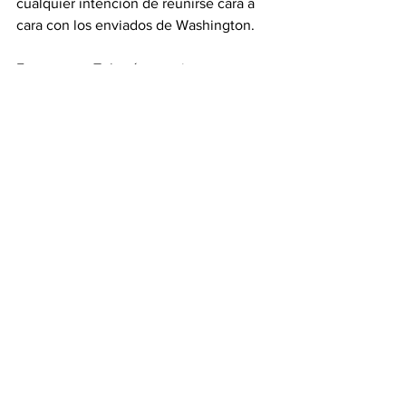
cualquier intención de reunirse cara a 
cara con los enviados de Washington.
Entre tanto, Teherán mantiene su 
bloqueo en el estrecho de Ormuz, 
mientras que Washington está 
impidiendo a su vez que buques con 
origen o destino en puertos iraníes 
puedan transitar por el paso marítimo, 
crítico para el comercio global de 
hidrocarburos.
Con información de EFE
Ver todo
Entradas relacionadas