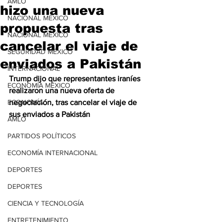
AMLO
hizo una nueva
NACIONAL MÉXICO
propuesta tras
NACIONAL MÉXICO
cancelar el viaje de
SEGURIDAD MÉXICO
enviados a Pakistán
INTERNACIONAL
Trump dijo que representantes iraníes 
ECONOMÍA MÉXICO
realizaron una nueva oferta de 
ECONOMÍA
negociación, tras cancelar el viaje de 
sus enviados a Pakistán
AMLO
PARTIDOS POLÍTICOS
ECONOMÍA INTERNACIONAL
DEPORTES
DEPORTES
CIENCIA Y TECNOLOGÍA
ENTRETENIMIENTO